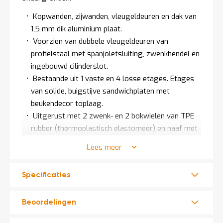
t
Kopwanden, zijwanden, vleugeldeuren en dak van
1,5 mm dik aluminium plaat.
Mijn
Voorzien van dubbele vleugeldeuren van
account
profielstaal met spanjoletsluiting, zwenkhendel en
ingebouwd cilinderslot.
Bestaande uit 1 vaste en 4 losse etages. Etages
van solide, buigstijve sandwichplaten met
beukendecor toplaag.
Uitgerust met 2 zwenk- en 2 bokwielen van TPE
rubber (thermoplastisch elastomeer) en naaf met
kogellager.
Lees meer
Wielen van streeploos rubber. TOTALSTOP -
centraal remsysteem seriematig op de
Specificaties
zwenkwielen.
Inclusief 10 jaar fabrieksgarantie.
Beoordelingen