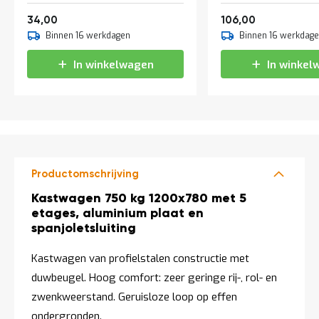
a
41,14
128,26
n
34,00
106,00
d
Binnen 16 werkdagen
Binnen 16 werkdag
l
e
In winkelwagen
In winkel
i
d
i
n
g
e
n
N
Productomschrijving
i
e
Productomschrijving
Kastwagen 750 kg 1200x780 met 5
u
etages, aluminium plaat en
w
spanjoletsluiting
s
C
Kastwagen van profielstalen constructie met
o
duwbeugel. Hoog comfort: zeer geringe rij-, rol- en
n
t
zwenkweerstand. Geruisloze loop op effen
a
ondergronden.
c