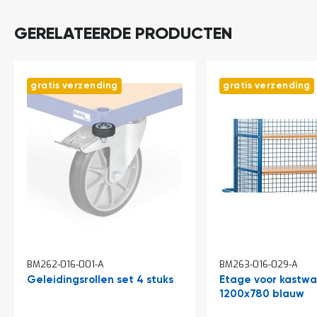
o
c
a
GERELATEERDE PRODUCTEN
t
i
e
P
gratis verzending
gratis verzending
a
r
t
i
j
e
n
a
a
n
b
i
e
BM262-016-001-A
BM263-016-029-A
d
e
Geleidingsrollen set 4 stuks
Etage voor kastw
n
1200x780 blauw
H