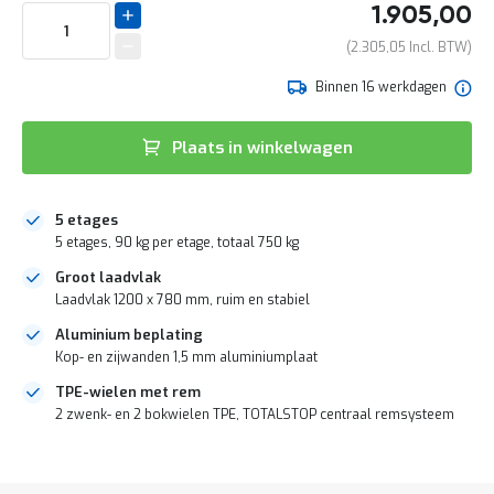
het
e
1.905,00
begin
r
van
t
2.305,05
de
e
afbeeldingen-
Binnen 16 werkdagen
c
gallerij
h
e
Plaats in winkelwagen
c
k
G
r
5 etages
a
5 etages, 90 kg per etage, totaal 750 kg
t
Groot laadvlak
i
s
Laadvlak 1200 x 780 mm, ruim en stabiel
a
Aluminium beplating
d
Kop- en zijwanden 1,5 mm aluminiumplaat
v
i
TPE-wielen met rem
e
2 zwenk- en 2 bokwielen TPE, TOTALSTOP centraal remsysteem
s
o
DIRECT
p
LEVERBAAR
l