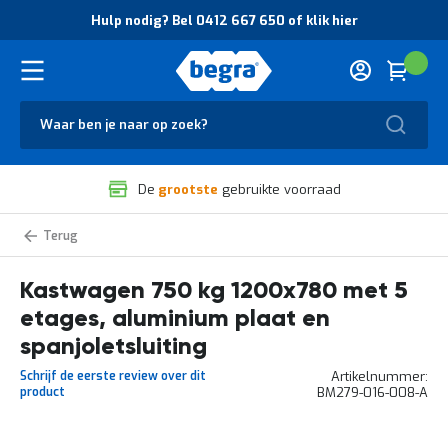
O
Hulp nodig? Bel 0412 667 650 of klik hier
v
e
r
Cart
(
Wink
B
H
e
u
g
Zoek
l
r
p
a
n
V
o
De
grootste
gebruikte voorraad
e
d
i
i
l
g
Bakwagens,
i
?
kastwagens
g
B
Kastwagen 750 kg 1200x780 met 5
h
e
e
l
etages, aluminium plaat en
i
0
d
4
spanjoletsluiting
e
1
Schrijf de eerste review over dit
Artikelnummer
n
2
product
BM279-016-008-A
k
6
w
6
a
7