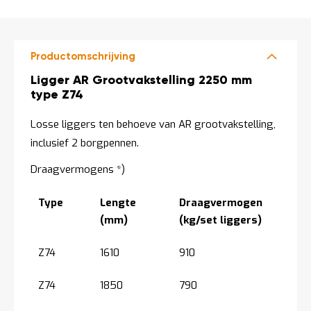
o
DIRECT
c
LEVERBAAR
a
t
i
Productomschrijving
e
Productomschrijving
Ligger AR Grootvakstelling 2250 mm
P
type Z74
a
r
t
Losse liggers ten behoeve van AR grootvakstelling,
i
inclusief 2 borgpennen.
j
e
Draagvermogens *)
n
a
a
Type
Lengte
Draagvermogen
n
(mm)
(kg/set liggers)
b
i
e
Z74
1610
910
d
e
n
Z74
1850
790
H