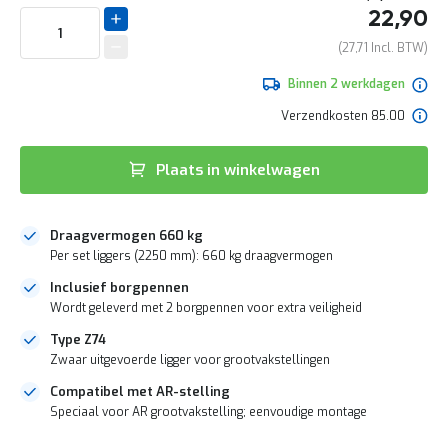
e
aanpassing
het
22,90
LEVERBAAR
r
begin
t
van
27,71
e
de
c
afbeeldingen-
Binnen 2 werkdagen
h
gallerij
e
Verzendkosten 85.00
c
k
Plaats in winkelwagen
G
r
a
t
Draagvermogen 660 kg
i
Per set liggers (2250 mm): 660 kg draagvermogen
s
Inclusief borgpennen
a
d
Wordt geleverd met 2 borgpennen voor extra veiligheid
v
Type Z74
i
e
Zwaar uitgevoerde ligger voor grootvakstellingen
s
Compatibel met AR-stelling
o
Speciaal voor AR grootvakstelling; eenvoudige montage
p
l