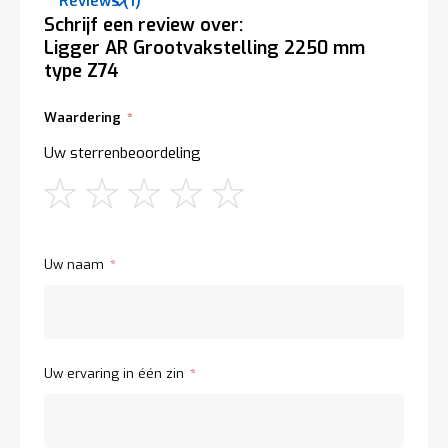
Reviews
1
Schrijf een review over:
Reviews
1
Ligger AR Grootvakstelling 2250 mm
type Z74
Waardering
Uw sterrenbeoordeling
1
2
3
4
5
star
stars
stars
stars
stars
Uw naam
Uw ervaring in één zin