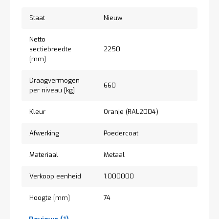
t
Staat
Nieuw
Mijn
Netto
account
sectiebreedte
2250
[mm]
Draagvermogen
660
per niveau [kg]
Kleur
Oranje (RAL2004)
Afwerking
Poedercoat
Materiaal
Metaal
Verkoop eenheid
1.000000
Hoogte [mm]
74