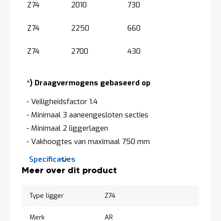
a
Z74
2010
730
n
d
Z74
2250
660
l
e
i
Z74
2700
430
d
i
n
*) Draagvermogens gebaseerd op
g
e
- Veiligheidsfactor 1.4
n
- Minimaal 3 aaneengesloten secties
N
i
- Minimaal 2 liggerlagen
e
- Vakhoogtes van maximaal 750 mm
u
w
Specificaties
s
Specificaties
Meer over dit product
C
o
Meer
n
Type ligger
Z74
over
t
dit
a
Merk
AR
product
c