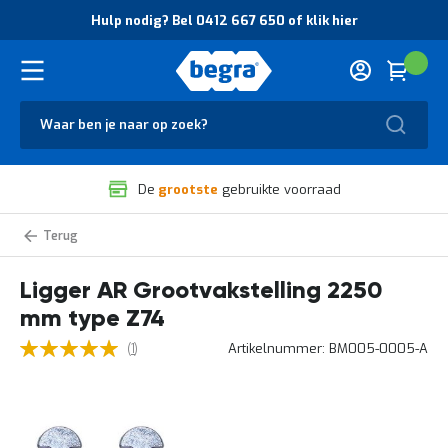
O
Hulp nodig? Bel 0412 667 650 of klik hier
v
e
r
Cart
(
Wink
B
H
e
u
g
Zoek
l
r
p
a
n
V
o
De
grootste
gebruikte voorraad
e
d
i
i
l
g
Liggers
i
?
g
B
Ligger AR Grootvakstelling 2250
h
e
e
l
mm type Z74
i
0
d
4
5
Waardering:
omschrijving
Artikelnummer
BM005-0005-A
1
e
1
100
100
% of
van
n
2
uw
k
6
ervaring
Ga
w
6
naar
a
7