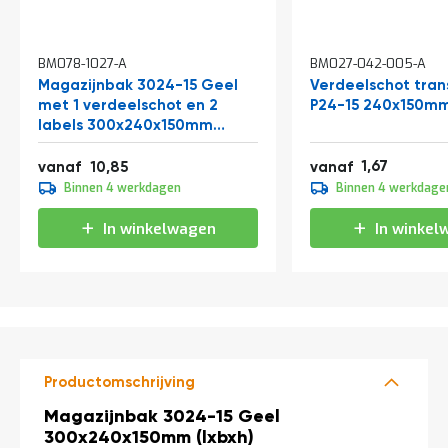
a
n
d
l
BM078-1027-A
BM027-042-005-A
e
Magazijnbak 3024-15 Geel
Verdeelschot tra
i
met 1 verdeelschot en 2
P24-15 240x150mm
d
labels 300x240x150mm
i
(lxbxh)
n
2,02
13,13
1,67
vanaf
10,85
vanaf
g
1,85
e
Binnen 4 werkdagen
Binnen 4 werkdage
2,24
n
In winkelwagen
In winkel
N
i
e
u
w
s
C
o
Productomschrijving
n
t
Productomschrijving
Magazijnbak 3024-15 Geel
a
300x240x150mm (lxbxh)
c