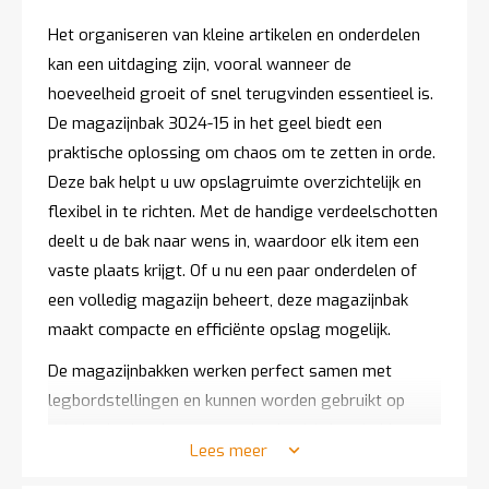
t
Het organiseren van kleine artikelen en onderdelen
kan een uitdaging zijn, vooral wanneer de
Mijn
hoeveelheid groeit of snel terugvinden essentieel is.
account
De magazijnbak 3024-15 in het geel biedt een
praktische oplossing om chaos om te zetten in orde.
Deze bak helpt u uw opslagruimte overzichtelijk en
flexibel in te richten. Met de handige verdeelschotten
deelt u de bak naar wens in, waardoor elk item een
vaste plaats krijgt. Of u nu een paar onderdelen of
een volledig magazijn beheert, deze magazijnbak
maakt compacte en efficiënte opslag mogelijk.
De magazijnbakken werken perfect samen met
legbordstellingen en kunnen worden gebruikt op
schuine legborden voor optimale zichtbaarheid.
Lees meer
Daarnaast zijn ze ideaal voor magazijnwagens, zodat