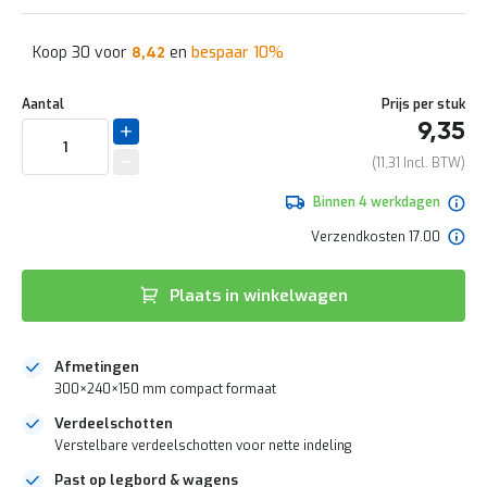
naar
e
het
r
begin
t
Koop 30 voor
en
bespaar
10
%
10,19
8,42
van
e
de
c
Aantal
Prijs per stuk
afbeeldingen-
h
gallerij
e
9,35
c
11,31
k
G
Binnen 4 werkdagen
r
a
Verzendkosten 17.00
t
i
s
Plaats in winkelwagen
a
d
v
Afmetingen
i
300×240×150 mm compact formaat
e
s
Verdeelschotten
o
Verstelbare verdeelschotten voor nette indeling
p
l
Past op legbord & wagens