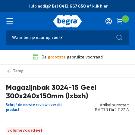
O
Hulp nodig? Bel 0412 667 650 of klik hier
v
e
r
Cart
(
Wink
B
H
e
u
g
Zoek
l
r
p
a
n
V
o
De
grootste
gebruikte voorraad
e
d
i
i
l
g
Magazijnstellingbakken
i
?
Stemo
g
B
Magazijnbak 3024-15 Geel
h
e
e
l
300x240x150mm (lxbxh)
i
0
d
4
Schrijf de eerste review over dit
Artikelnummer
e
1
product
BM078-042-027-A
n
2
k
6
w
6
Ga
a
7
volumevoordeel