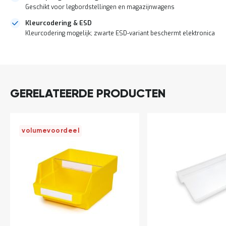
o
Geschikt voor legbordstellingen en magazijnwagens
c
a
Kleurcodering & ESD
t
Kleurcodering mogelijk; zwarte ESD-variant beschermt elektronica
i
e
DIRECT
P
LEVERBAAR
a
r
t
GERELATEERDE PRODUCTEN
i
j
e
n
volumevoordeel
a
a
n
b
i
e
d
e
n
H