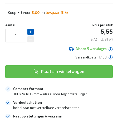
naar
e
het
r
begin
t
Koop 30 voor
en
bespaar
10
%
6,05
5,00
van
e
de
c
Aantal
Prijs per stuk
afbeeldingen-
h
gallerij
e
5,55
c
6,72
k
G
Binnen 5 werkdagen
r
a
Verzendkosten 17.00
t
i
s
Plaats in winkelwagen
a
d
v
Compact formaat
i
300×240×95 mm — ideaal voor legbordstellingen
e
s
Verdeelschotten
o
Indeelbaar met verstelbare verdeelschotten
p
l
Past op stellingen & wagens