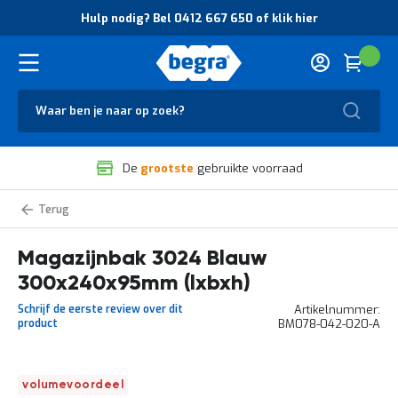
O
Hulp nodig? Bel 0412 667 650 of klik hier
v
e
r
Cart
(
Wink
B
H
e
u
g
Zoek
l
r
p
a
n
V
o
De
grootste
gebruikte voorraad
e
d
i
i
l
g
Magazijnstellingbakken
i
?
Stemo
g
B
Magazijnbak 3024 Blauw
h
e
e
l
300x240x95mm (lxbxh)
i
0
d
4
Schrijf de eerste review over dit
Artikelnummer
e
1
product
BM078-042-020-A
n
2
k
6
w
6
Ga
a
7
volumevoordeel