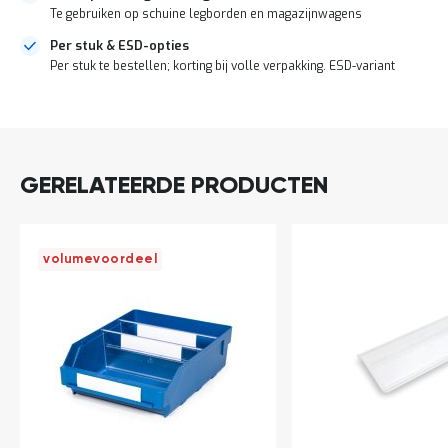
o
Te gebruiken op schuine legborden en magazijnwagens
c
a
Per stuk & ESD-opties
t
Per stuk te bestellen; korting bij volle verpakking. ESD-variant
i
e
DIRECT
P
LEVERBAAR
a
r
t
GERELATEERDE PRODUCTEN
i
j
e
n
volumevoordeel
a
a
n
b
i
e
d
e
n
H