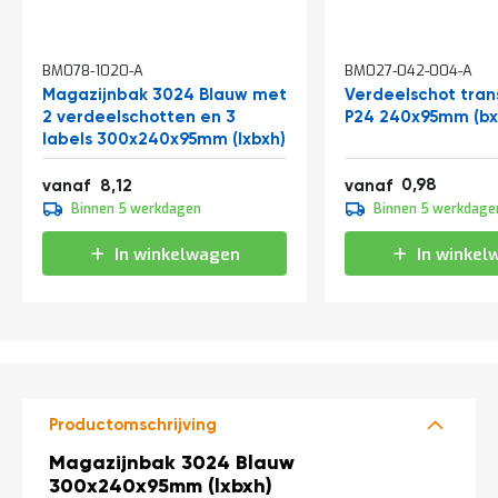
a
n
d
l
BM078-1020-A
BM027-042-004-A
e
Magazijnbak 3024 Blauw met
Verdeelschot tra
i
2 verdeelschotten en 3
P24 240x95mm (bx
d
labels 300x240x95mm (lxbxh)
i
n
1,19
9,82
0,98
vanaf
8,12
vanaf
g
1,09
e
Binnen 5 werkdagen
Binnen 5 werkdage
1,32
n
In winkelwagen
In winkel
N
i
e
u
w
s
C
o
Productomschrijving
n
t
Productomschrijving
Magazijnbak 3024 Blauw
a
300x240x95mm (lxbxh)
c