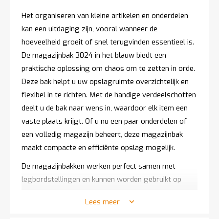
t
Het organiseren van kleine artikelen en onderdelen
kan een uitdaging zijn, vooral wanneer de
Mijn
hoeveelheid groeit of snel terugvinden essentieel is.
account
De magazijnbak 3024 in het blauw biedt een
praktische oplossing om chaos om te zetten in orde.
Deze bak helpt u uw opslagruimte overzichtelijk en
flexibel in te richten. Met de handige verdeelschotten
deelt u de bak naar wens in, waardoor elk item een
vaste plaats krijgt. Of u nu een paar onderdelen of
een volledig magazijn beheert, deze magazijnbak
maakt compacte en efficiënte opslag mogelijk.
De magazijnbakken werken perfect samen met
legbordstellingen en kunnen worden gebruikt op
schuine legborden voor optimale zichtbaarheid.
Lees meer
Daarnaast zijn ze ideaal voor magazijnwagens, zodat