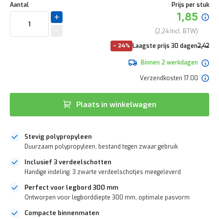
naar
e
Aantal
Prijs per stuk
het
r
Speciale
1,85
begin
t
prijs
van
e
2,24
de
c
Norma
Laagste prijs 30 dagen
2,42
- 24%
afbeeldingen-
h
prijs
2,93
gallerij
e
Binnen 2 werkdagen
c
k
Verzendkosten 17.00
G
r
Plaats in winkelwagen
a
t
i
s
Stevig polypropyleen
a
Duurzaam polypropyleen, bestand tegen zwaar gebruik
d
v
Inclusief 3 verdeelschotten
i
Handige indeling: 3 zwarte verdeelschotjes meegeleverd
e
s
Perfect voor legbord 300 mm
o
Ontworpen voor legborddiepte 300 mm, optimale pasvorm
p
l
Compacte binnenmaten