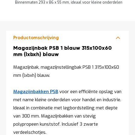
o
Binnenmaten 293 x 86 x 55 mm, ideaal voor kleine onderdelen
c
a
DIRECT
t
LEVERBAAR
i
e
P
Productomschrijving
a
r
Productomschrijving
Magazijnbak PSB 1 blauw 315x100x60
t
mm (lxbxh) blauw
i
j
Magazijnbak, magazijnstellingbak PSB 1 315x100x60
e
n
mm (lxbxh) blauw.
a
a
n
Magazijnbakken PSB
voor een efficiënte opslag van
b
met name kleine onderdelen voor handel en industrie.
i
e
Ideaal in combinatie met legbordstelling met diepte
d
van 300 mm. Magazijnbakken van stevig
e
n
polypropeen kunststof. Inclusief 3 zwarte
verdeelschotjes.
H