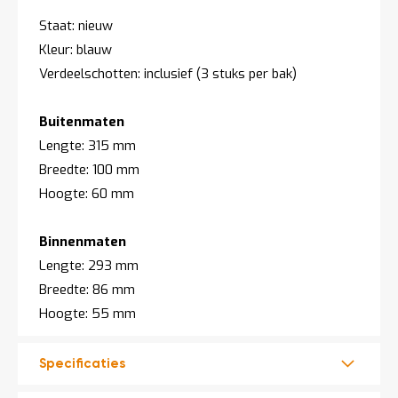
a
n
Staat: nieuw
d
Kleur: blauw
l
e
Verdeelschotten: inclusief (3 stuks per bak)
i
d
i
Buitenmaten
n
Lengte: 315 mm
g
e
Breedte: 100 mm
n
Hoogte: 60 mm
N
i
Binnenmaten
e
u
Lengte: 293 mm
w
Breedte: 86 mm
s
Hoogte: 55 mm
C
o
n
t
Specificaties
a
c