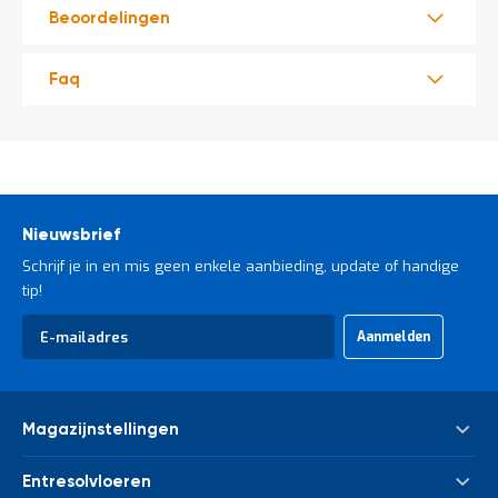
t
Beoordelingen
Mijn
Faq
account
Nieuwsbrief
Schrijf je in en mis geen enkele aanbieding, update of handige
tip!
Abonneer
Aanmelden
u
op
onze
nieuwsbrief
Magazijnstellingen
Palletstelling
Entresolvloeren
Meta Palletstelling