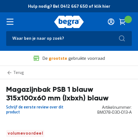
O
Hulp nodig? Bel 0412 667 650 of klik hier
v
e
r
Cart
(
Wink
B
H
e
u
g
Zoek
l
r
p
a
n
V
o
De
grootste
gebruikte voorraad
e
d
i
i
l
g
Magazijnstellingbakken
i
?
PSB
g
B
Magazijnbak PSB 1 blauw
h
e
e
l
315x100x60 mm (lxbxh) blauw
i
0
d
4
Schrijf de eerste review over dit
Artikelnummer
e
1
product
BM078-030-013-A
n
2
k
6
w
6
Ga
a
7
volumevoordeel