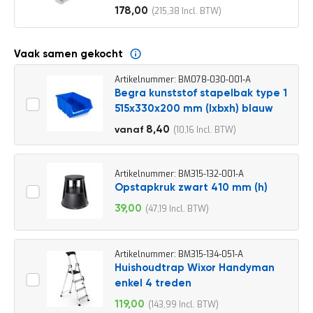
o
178,00
215,38
c
Vanaf
a
t
i
Vaak samen gekocht
e
Artikelnummer: BM078-030-001-A
P
Begra kunststof stapelbak type 1
a
515x330x200 mm (lxbxh) blauw
r
t
9,30
8,40
10,16
vanaf
i
11,25
j
e
n
Artikelnummer: BM315-132-001-A
a
Opstapkruk zwart 410 mm (h)
a
39,00
47,19
n
Speciale
b
prijs
i
e
Artikelnummer: BM315-134-051-A
d
Huishoudtrap Wixor Handyman
e
enkel 4 treden
n
119,00
143,99
H
Speciale