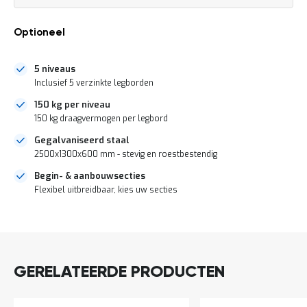
a
prijs
n
d
Optioneel
l
e
i
5 niveaus
d
Inclusief 5 verzinkte legborden
i
150 kg per niveau
n
g
150 kg draagvermogen per legbord
e
Gegalvaniseerd staal
n
2500x1300x600 mm - stevig en roestbestendig
N
i
Begin- & aanbouwsecties
e
Flexibel uitbreidbaar, kies uw secties
u
w
DIRECT
s
LEVERBAAR
C
o
n
GERELATEERDE PRODUCTEN
t
a
c