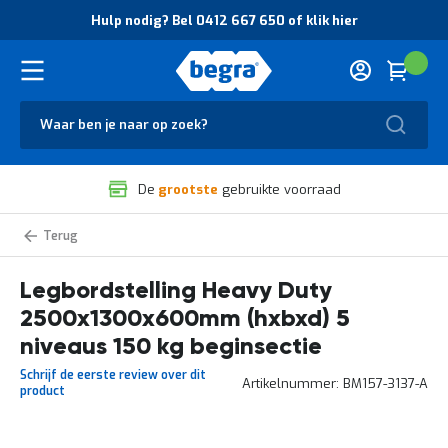
O
Hulp nodig? Bel 0412 667 650 of klik hier
v
e
r
Cart
(
Wink
B
H
e
u
g
Zoek
l
r
p
a
n
V
o
De
grootste
gebruikte voorraad
e
d
i
i
l
g
Heavy
i
?
Duty
g
B
legbordstelling
zelf
Legbordstelling Heavy Duty
h
e
samenstellen
e
l
2500x1300x600mm (hxbxd) 5
i
0
d
4
niveaus 150 kg beginsectie
e
1
Schrijf de eerste review over dit
n
2
Artikelnummer
BM157-3137-A
product
k
6
w
6
a
7