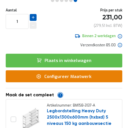
e
Ga
r
Uw
naar
DIRECT
Aantal
Prijs per stuk
t
aanpassing
het
231,00
e
LEVERBAAR
begin
c
van
279,51
h
de
e
afbeeldingen-
Binnen 2 werkdagen
c
gallerij
k
Verzendkosten 85.00
G
r
Plaats in winkelwagen
a
t
i
Configureer Maatwerk
s
a
d
v
Maak de set compleet
i
e
Artikelnummer: BM158-3137-A
s
Legbordstelling Heavy Duty
o
2500x1300x600mm (hxbxd) 5
p
l
niveaus 150 kg aanbouwsectie