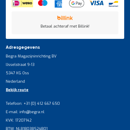
Betaal achteraf met Billink!
Adresgegevens
Begra Magazijninrichting BV
IJsselstraat 9-13
5347 KG Oss
Nederland
Bekijk route
Telefoon: +31 (0) 412 667 650
E-mail: info@begra.nl
KVK: 17207142
BTW: NL818038524B01