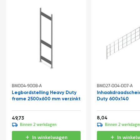
t
Mijn
account
BM004-9008-A
BM027-004-007-A
Legbordstelling Heavy Duty
Inhaakdraadschei
frame 2500x600 mm verzinkt
Duty 600x140
Vanaf
9,73
60,17
8,04
49,73
Binnen 2 werkdagen
Binnen 2 werkdage
In winkelwagen
In winkel