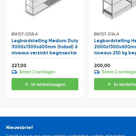
BM157-1258-A
BM157-3114-A
Legbordstelling Medium Duty
Legbordstelling H
3000x1300x600mm (hxbxd) 6
2000x1300x600mm
niveaus verzinkt beginsectie
niveaus 250 kg be
Vanaf
Vanaf
274,67
242,00
227,00
200,00
Binnen 2 werkdagen
Binnen 2 werkdage
In winkelwagen
In winkel
Nieuwsbrief