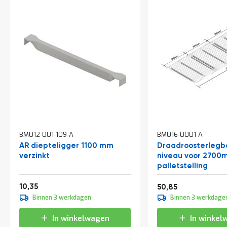
a
n
d
l
e
i
d
i
n
g
e
n
N
i
BM012-001-109-A
BM016-0001-A
e
AR diepteligger 1100 mm
Draadroosterlegb
u
w
verzinkt
niveau voor 2700
s
palletstelling
C
Vanaf
12,52
10,35
61,53
50,85
o
Binnen 3 werkdagen
Binnen 3 werkdage
n
t
a
In winkelwagen
In winkel
c