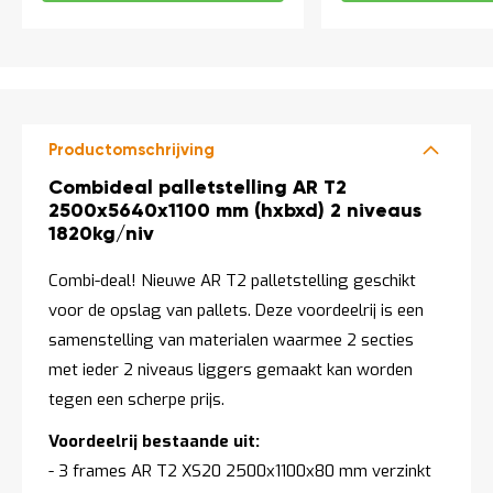
t
Mijn
account
Productomschrijving
Productomschrijving
Combideal palletstelling AR T2
2500x5640x1100 mm (hxbxd) 2 niveaus
1820kg/niv
Combi-deal! Nieuwe AR T2 palletstelling geschikt
voor de opslag van pallets. Deze voordeelrij is een
samenstelling van materialen waarmee 2 secties
met ieder 2 niveaus liggers gemaakt kan worden
tegen een scherpe prijs.
Voordeelrij bestaande uit:
- 3 frames AR T2 XS20 2500x1100x80 mm verzinkt