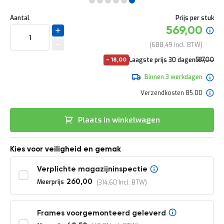
e
Ga
r
Uw
naar
DIRECT
Aantal
Prijs per stuk
t
aanpassing
het
Specia
569,00
e
LEVERBAAR
begin
prijs
c
van
688,49
h
de
e
No
Laagste prijs 30 dagen
587,00
-
18,00
afbeeldingen-
c
pri
710,27
gallerij
k
Binnen 3 werkdagen
G
Verzendkosten 85.00
r
a
t
Plaats in winkelwagen
i
s
a
Kies voor veiligheid en gemak
d
v
Verplichte magazijninspectie
i
e
Meerprijs
260,00
314,60
s
o
p
Frames voorgemonteerd geleverd
l