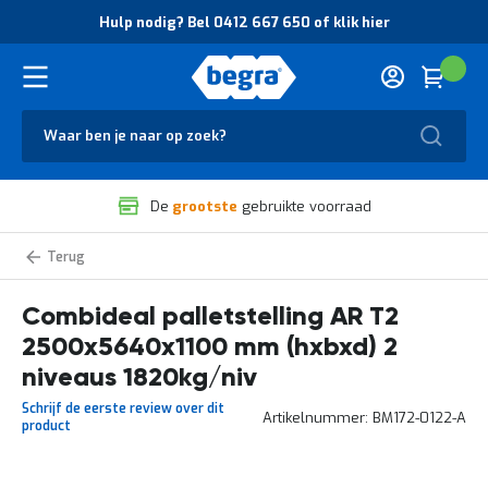
O
Hulp nodig? Bel 0412 667 650 of klik hier
v
e
r
Cart
(
Wink
B
H
e
u
g
Zoek
l
r
p
a
n
V
o
De
grootste
gebruikte voorraad
e
d
i
i
l
g
Palletstelling
i
?
voordeelrijen
g
B
Combideal palletstelling AR T2
h
e
e
l
2500x5640x1100 mm (hxbxd) 2
i
0
d
4
niveaus 1820kg/niv
e
1
Schrijf de eerste review over dit
n
2
Artikelnummer
BM172-0122-A
product
k
6
w
6
a
7