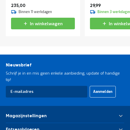
284,35
36,29
235,00
29,99
Binnen 11 werkdagen
Binnen 3 werkdage
In winkelwagen
In winkel
Nieuwsbrief
Schrijf je in en mis geen enkele aanbieding, update of handige
tip!
Abonneer
Aanmelden
u
op
onze
nieuwsbrief
Magazijnstellingen
Palletstelling
Entresolvloeren