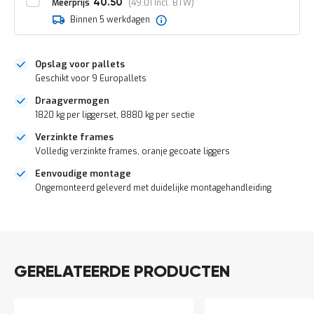
o
Meerprijs
40.50
49.01
c
Binnen 5 werkdagen
a
t
i
Opslag voor pallets
e
Geschikt voor 9 Europallets
P
a
Draagvermogen
r
1820 kg per liggerset, 8880 kg per sectie
t
i
Verzinkte frames
j
Volledig verzinkte frames, oranje gecoate liggers
e
Eenvoudige montage
n
a
Ongemonteerd geleverd met duidelijke montagehandleiding
a
n
DIRECT
b
LEVERBAAR
i
e
d
GERELATEERDE PRODUCTEN
e
n
H