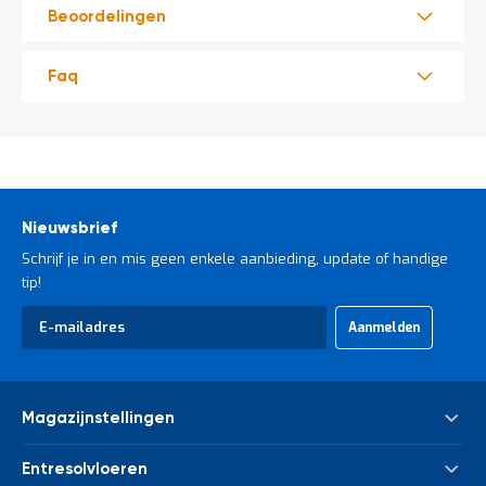
t
Beoordelingen
Faq
Mijn
account
Nieuwsbrief
Schrijf je in en mis geen enkele aanbieding, update of handige
tip!
Abonneer
Aanmelden
u
op
onze
nieuwsbrief
Magazijnstellingen
Palletstelling
Entresolvloeren
Meta Palletstelling