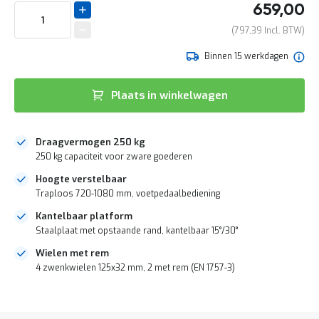
het
e
659,00
begin
r
van
t
797,39
de
e
afbeeldingen-
Binnen 15 werkdagen
c
gallerij
h
e
Plaats in winkelwagen
c
k
G
r
Draagvermogen 250 kg
a
250 kg capaciteit voor zware goederen
t
Hoogte verstelbaar
i
s
Traploos 720-1080 mm, voetpedaalbediening
a
Kantelbaar platform
d
Staalplaat met opstaande rand, kantelbaar 15°/30°
v
i
Wielen met rem
e
4 zwenkwielen 125x32 mm, 2 met rem (EN 1757-3)
s
o
DIRECT
p
LEVERBAAR
l