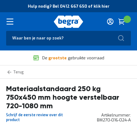
O
Hulp nodig? Bel 0412 667 650 of klik hier
v
e
r
Cart
(
Wink
B
H
e
u
g
Zoek
l
r
p
a
n
V
o
De
grootste
gebruikte voorraad
e
d
i
i
l
g
Materiaalstandaarden
i
?
g
B
Materiaalstandaard 250 kg
h
e
e
l
750x450 mm hoogte verstelbaar
i
0
d
4
720-1080 mm
e
1
Schrijf de eerste review over dit
Artikelnummer
n
2
product
BM270-016-024-A
k
6
w
6
a
7