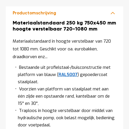
o
c
a
Productomschrijving
t
i
Productomschrijving
Materiaalstandaard 250 kg 750x450 mm
e
hoogte verstelbaar 720-1080 mm
P
a
Materiaalstandaard in hoogte verstelbaar van 720
r
tot 1080 mm. Geschikt voor oa. eurobakken,
t
i
draadkorven enz...
j
e
Bestaande uit profielstaal-/buisconstructie met
n
platform van blauw (
RAL5007
) gepoedercoat
a
staalplaat.
a
n
Voorzien van platform van staalplaat met aan
b
één zijde een opstaande rand, kantelbaar om de
i
e
15° en 30°,
d
Traploos in hoogte verstelbaar door middel van
e
hydraulische pomp, ook belast mogelijk, bediening
n
door voetpedaal.
H