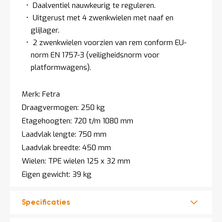
a
Daalventiel nauwkeurig te reguleren.
n
Uitgerust met 4 zwenkwielen met naaf en
d
glijlager.
l
e
2 zwenkwielen voorzien van rem conform EU-
i
norm EN 1757-3 (veiligheidsnorm voor
d
platformwagens).
i
n
g
Merk: Fetra
e
n
Draagvermogen: 250 kg
N
Etagehoogten: 720 t/m 1080 mm
i
Laadvlak lengte: 750 mm
e
u
Laadvlak breedte: 450 mm
w
Wielen: TPE wielen 125 x 32 mm
s
Eigen gewicht: 39 kg
C
o
n
t
Specificaties
a
c