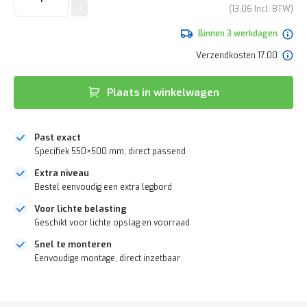
e
van
13,06
r
de
t
afbeeldingen-
Binnen 3 werkdagen
e
gallerij
c
Verzendkosten 17.00
h
e
c
Plaats in winkelwagen
k
G
r
Past exact
a
Specifiek 550×500 mm, direct passend
t
i
Extra niveau
s
Bestel eenvoudig een extra legbord
a
Voor lichte belasting
d
v
Geschikt voor lichte opslag en voorraad
i
Snel te monteren
e
Eenvoudige montage, direct inzetbaar
s
o
p
DIRECT
l