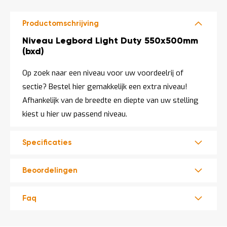
LEVERBAAR
o
c
a
Productomschrijving
t
i
Productomschrijving
Niveau Legbord Light Duty 550x500mm
e
(bxd)
P
a
Op zoek naar een niveau voor uw voordeelrij of
r
sectie? Bestel hier gemakkelijk een extra niveau!
t
i
Afhankelijk van de breedte en diepte van uw stelling
j
kiest u hier uw passend niveau.
e
n
a
Specificaties
a
n
b
i
Beoordelingen
e
d
e
Faq
n
H