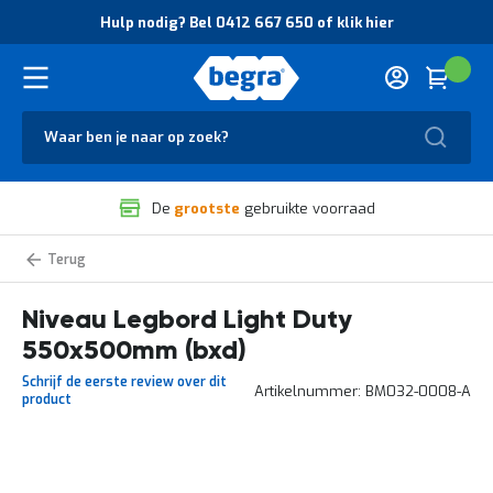
O
Hulp nodig? Bel 0412 667 650 of klik hier
v
e
r
Cart
(
Wink
B
H
e
u
g
Zoek
l
r
p
a
n
V
o
De
grootste
gebruikte voorraad
e
d
i
i
l
g
Niveaus
i
?
Legborden
g
B
Light
Duty
Niveau Legbord Light Duty
h
e
e
l
550x500mm (bxd)
i
0
d
4
Schrijf de eerste review over dit
Artikelnummer
BM032-0008-A
e
1
product
n
2
k
6
w
6
Ga
a
7
naar