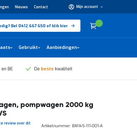
Mijn account
ingen
Nieuws
Contact
Hulp
nodig?
Bel
0412
Cart
(
)
Winkelwagen
odig? Bel 0412 667 650 of klik hier
667
650 of
klik
hier
laats
Gebruikt
Aanbiedingen
 en BE
De
beste
kwaliteit
wagen, pompwagen 2000 kg
VS
te review over dit
Artikelnummer
BM145-111-001-A