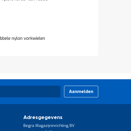
0
ubbele nylon vorkwielen
Aanmelden
Adresgegevens
Begra Magazijninrichting BV