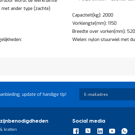
ierdoor wordt de werkruimte
ar met ander type (zachte)
Capaciteit(kg): 2000
Vorklengte(mm): 1150
Breedte over vorken(mm): 52
elijkheden:
Wielen: nylon stuurwiel met d
Abonneer
aanbieding, update of handige tip!
u
op
onze
nieuwsbrief
zijnbenodigdheden
Social media
& kratten