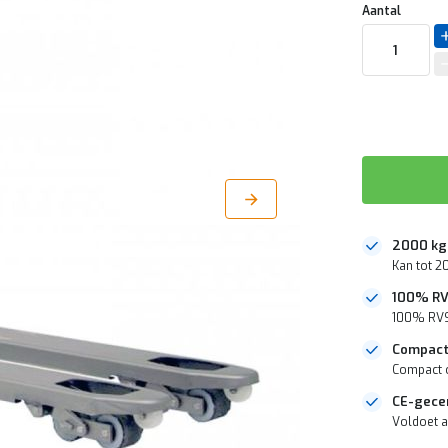
Aantal
2000 kg 
Kan tot 2
100% RV
100% RVS:
Compact
Compact o
CE-gecer
Voldoet a