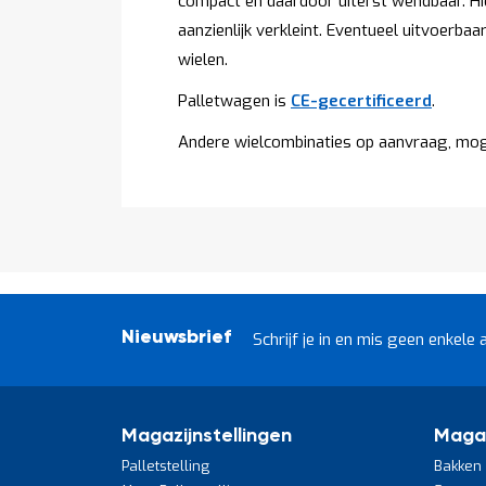
compact en daardoor uiterst wendbaar. H
aanzienlijk verkleint. Eventueel uitvoerba
wielen.
Palletwagen is
CE-gecertificeerd
.
Andere wielcombinaties op aanvraag, mog
Nieuwsbrief
Schrijf je in en mis geen enkele 
Magazijnstellingen
Maga
Palletstelling
Bakken 