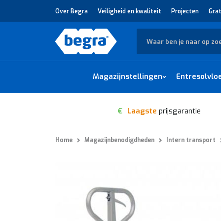
Over Begra
Veiligheid en kwaliteit
Projecten
Grat
Zoek
Magazijnstellingen
Entresolvlo
€
Laagste
prijsgarantie
Home
Magazijnbenodigdheden
Intern transport
Ga
naar
het
einde
van
de
afbeeldingen-