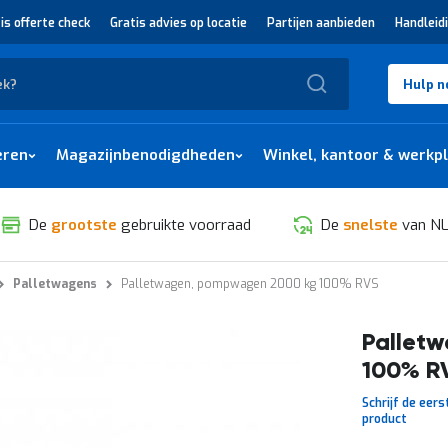
is offerte check
Gratis advies op locatie
Partijen aanbieden
Handleid
Zoek
Hulp n
eren
Magazijnbenodigdheden
Winkel, kantoor & werkp
De
grootste
gebruikte voorraad
De
snelste
van NL
Palletwagens
Palletwagen, pompwagen 2000 kg 100% RVS
Pallet
100% R
Schrijf de eers
product