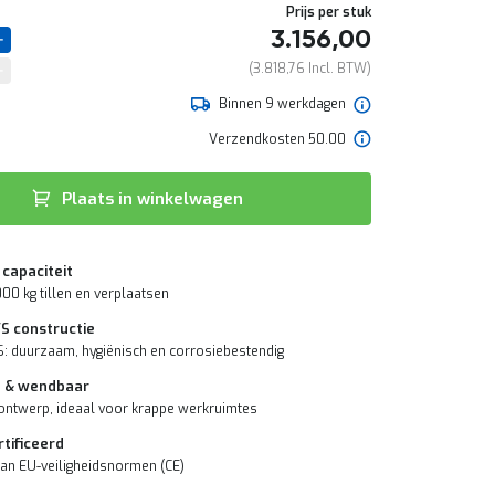
Prijs per stuk
3.156,00
3.818,76
Binnen 9 werkdagen
Verzendkosten 50.00
Plaats in winkelwagen
capaciteit
000 kg tillen en verplaatsen
S constructie
 duurzaam, hygiënisch en corrosiebestendig
 & wendbaar
ntwerp, ideaal voor krappe werkruimtes
tificeerd
an EU-veiligheidsnormen (CE)