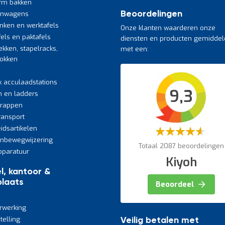
rm bakken
jnwagens
Beoordelingen
nken en werktafels
Onze klanten waarderen onze
fels en paktafels
diensten en producten gemiddel
ekken, stapelracks,
met een:
bokken
k acculaadstations
9,3
n en ladders
trappen
transport
eidsartikelen
Waardering:
60%
jnbewegwijzering
Totaal 2087 beoordelingen
paratuur
Kiyoh
l, kantoor &
laats
Beoordeel
rwerking
telling
Veilig betalen met