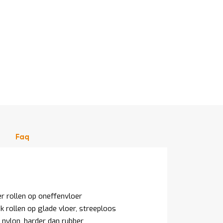
Faq
er rollen op oneffenvloer
k rollen op glade vloer, streeploos
 nylon, harder dan rubber