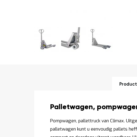
Ga
naar
het
begin
van
de
Product
afbeeldingen-
gallerij
Productomschrijving
Palletwagen, pompwage
Pompwagen, pallettruck van Climax. Uitg
palletwagen kunt u eenvoudig pallets heffe