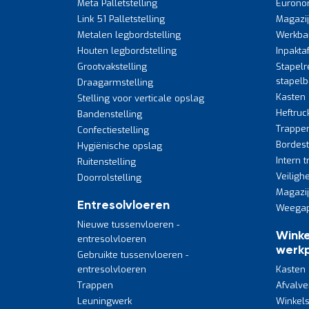
Meta Palletstelling
Eurono
Link 51 Palletstelling
Magazi
Metalen legbordstelling
Werkba
Houten legbordstelling
Inpakta
Grootvakstelling
Stapelr
stapel
Draagarmstelling
Kasten
Stelling voor verticale opslag
Heftruc
Bandenstelling
Trappe
Confectiestelling
Bordes
Hygiënische opslag
Intern 
Ruitenstelling
Veiligh
Doorrolstelling
Magazi
Entresolvloeren
Weegap
Nieuwe tussenvloeren -
Winke
entresolvloeren
werkp
Gebruikte tussenvloeren -
entresolvloeren
Kasten
Trappen
Afvalve
Leuningwerk
Winkels