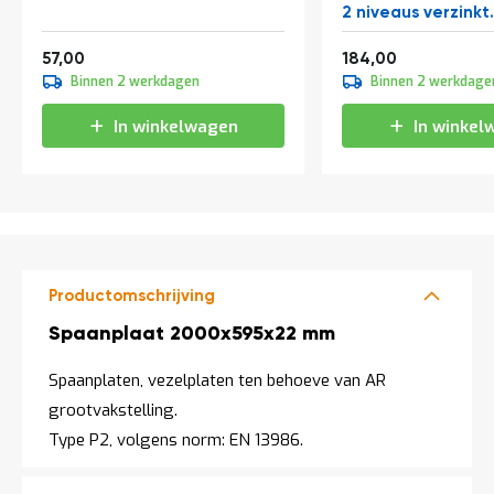
a
2 niveaus verzinkt
n
beginsectie
Vanaf
Vanaf
d
68,97
222,64
57,00
184,00
l
Binnen 2 werkdagen
Binnen 2 werkdage
e
i
In winkelwagen
In winkel
d
i
n
g
e
n
N
i
Productomschrijving
e
u
Productomschrijving
Spaanplaat 2000x595x22 mm
w
s
Spaanplaten, vezelplaten ten behoeve van AR
C
grootvakstelling.
o
n
Type P2, volgens norm: EN 13986.
t
a
c