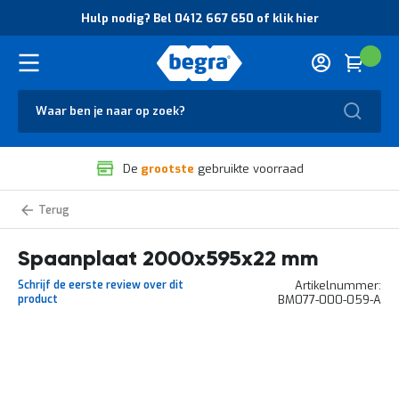
O
Hulp nodig? Bel 0412 667 650 of klik hier
v
e
r
Cart
(
Wink
B
H
e
u
g
Zoek
l
r
p
a
n
V
o
De
grootste
gebruikte voorraad
e
d
i
i
l
g
Spaanplaten
i
?
g
B
Spaanplaat 2000x595x22 mm
h
e
e
l
Schrijf de eerste review over dit
Artikelnummer
i
0
product
BM077-000-059-A
d
4
e
1
n
2
k
6
Ga
w
6
naar
a
7
het