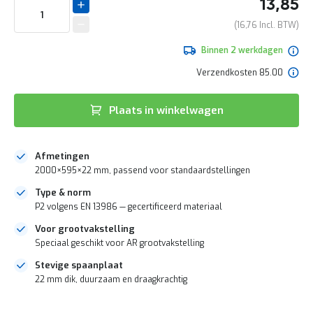
13,85
e
begin
r
van
16,76
t
de
e
afbeeldingen-
Binnen 2 werkdagen
c
gallerij
h
Verzendkosten 85.00
e
c
k
Plaats in winkelwagen
G
r
a
Afmetingen
t
2000×595×22 mm, passend voor standaardstellingen
i
s
Type & norm
a
P2 volgens EN 13986 — gecertificeerd materiaal
d
v
Voor grootvakstelling
i
Speciaal geschikt voor AR grootvakstelling
e
s
Stevige spaanplaat
o
22 mm dik, duurzaam en draagkrachtig
p
l
DIRECT