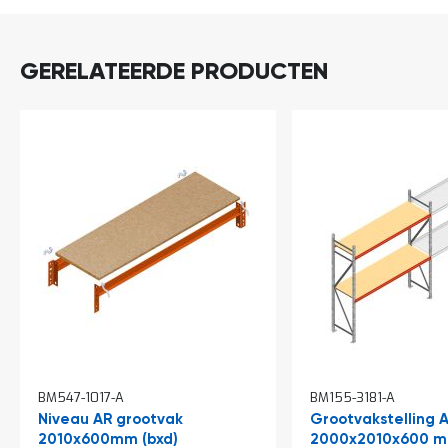
o
LEVERBAAR
c
a
t
GERELATEERDE PRODUCTEN
i
e
P
a
r
t
i
j
e
n
a
a
n
b
i
e
d
e
BM547-1017-A
BM155-3181-A
n
Niveau AR grootvak
Grootvakstelling 
H
2010x600mm (bxd)
2000x2010x600 m