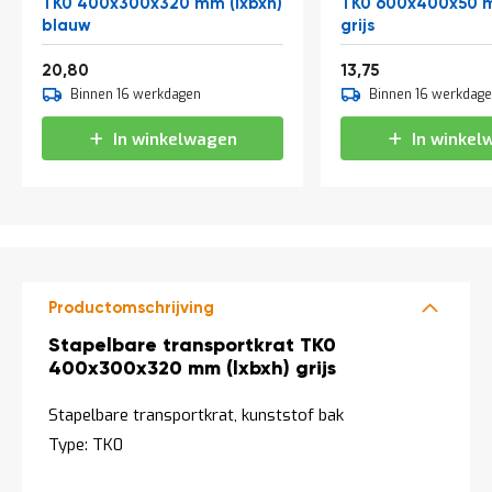
TK0 400x300x320 mm (lxbxh)
TK0 600x400x50 m
a
blauw
grijs
n
d
l
25,17
16,64
20,80
13,75
e
Binnen 16 werkdagen
Binnen 16 werkdag
i
d
In winkelwagen
In winkel
i
n
g
e
n
N
i
e
Productomschrijving
u
w
Productomschrijving
Stapelbare transportkrat TK0
s
400x300x320 mm (lxbxh) grijs
C
o
Stapelbare transportkrat, kunststof bak
n
Type: TK0
t
a
c