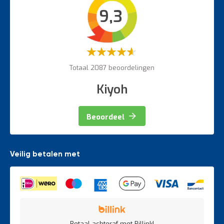
9,3
Veiligheidsartikelen
Magazijnbewegwijzering
Weegapparatuur
Waardering:
60%
Totaal 2087 beoordelingen
Kiyoh
Beoordeel
Veilig betalen met
Betaal achteraf met Billink!