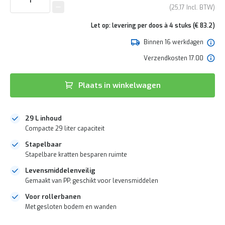
e
van
25,17
r
de
t
afbeeldingen-
Let op: levering per doos à 4 stuks (€ 83.2)
e
gallerij
c
Binnen 16 werkdagen
h
e
Verzendkosten 17.00
c
k
Plaats in winkelwagen
G
r
a
t
29 L inhoud
i
Compacte 29 liter capaciteit
s
Stapelbaar
a
d
Stapelbare kratten besparen ruimte
v
Levensmiddelenveilig
i
e
Gemaakt van PP, geschikt voor levensmiddelen
s
Voor rollerbanen
o
Met gesloten bodem en wanden
p
l