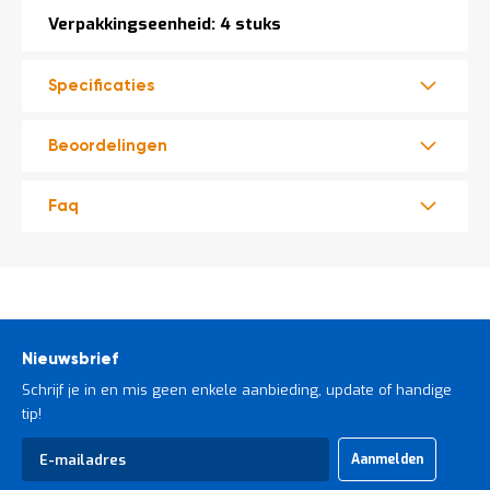
Verpakkingseenheid: 4 stuks
Specificaties
Beoordelingen
Faq
Nieuwsbrief
Schrijf je in en mis geen enkele aanbieding, update of handige
tip!
Abonneer
Aanmelden
u
op