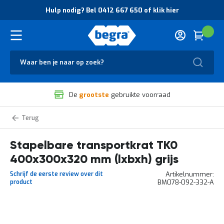
O
Hulp nodig? Bel 0412 667 650 of klik hier
v
e
r
Cart
(
Wink
B
H
e
u
g
Zoek
l
r
p
a
n
V
o
De
grootste
gebruikte voorraad
e
d
i
i
l
g
Transportkratten
i
?
TK0
g
B
Stapelbare transportkrat TK0
h
e
e
l
400x300x320 mm (lxbxh) grijs
i
0
d
4
Schrijf de eerste review over dit
Artikelnummer
e
1
product
BM078-092-332-A
n
2
k
6
w
6
Ga
a
7