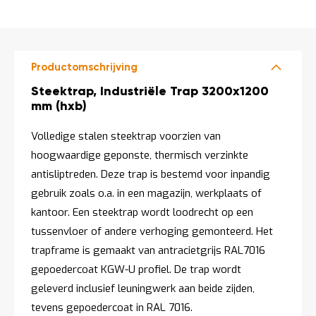
o
DIRECT
c
a
LEVERBAAR
t
i
e
Productomschrijving
P
Productomschrijving
Steektrap, Industriële Trap 3200x1200
a
mm (hxb)
r
t
Volledige stalen steektrap voorzien van
i
j
hoogwaardige geponste, thermisch verzinkte
e
antisliptreden. Deze trap is bestemd voor inpandig
n
a
gebruik zoals o.a. in een magazijn, werkplaats of
a
kantoor. Een steektrap wordt loodrecht op een
n
b
tussenvloer of andere verhoging gemonteerd. Het
i
trapframe is gemaakt van antracietgrijs RAL7016
e
d
gepoedercoat KGW-U profiel. De trap wordt
e
geleverd inclusief leuningwerk aan beide zijden,
n
tevens gepoedercoat in RAL 7016.
H