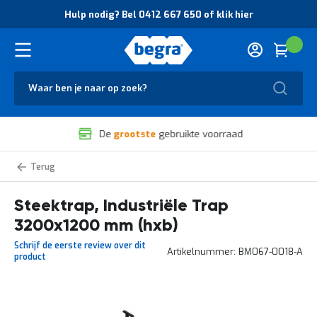
O
Hulp nodig? Bel 0412 667 650 of klik hier
v
e
r
Cart
(
Wink
B
H
e
u
g
Zoek
l
r
p
a
n
V
o
De
grootste
gebruikte voorraad
e
d
i
i
l
g
Trappen
i
?
g
B
Steektrap, Industriële Trap
h
e
e
l
3200x1200 mm (hxb)
i
0
d
4
Schrijf de eerste review over dit
Artikelnummer
BM067-0018-A
e
1
product
n
2
k
6
w
6
Ga
a
7
naar