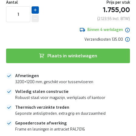
Uw
naar
e
DIRECT
Aantal
Prijs per stuk
aanpassing
het
r
1.755,00
LEVERBAAR
begin
t
van
e
2.123,55
de
c
afbeeldingen-
h
Binnen 4 werkdagen
gallerij
e
Verzendkosten 135.00
c
k
G
Plaats in winkelwagen
r
a
t
Afmetingen
i
s
3200×1200 mm, geschikt voor tussenvloeren
a
Volledig stalen constructie
d
Robuust staal voor magazijn, werkplaats of kantoor
v
i
Thermisch verzinkte treden
e
Geponste antisliptreden, extra grip en duurzaamheid
s
o
Gepoedercoate afwerking
p
Frame en leuningen in antraciet RAL7016
l