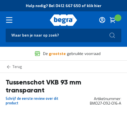
O
Hulp nodig? Bel 0412 667 650 of klik hier
v
e
r
Cart
(
Wink
B
H
e
u
g
Zoek
l
r
p
a
n
V
o
De
grootste
gebruikte voorraad
e
d
i
i
l
g
Kunststof
i
?
bakken
g
B
accessoires
Tussenschot VKB 93 mm
h
e
e
l
transparant
i
0
d
4
Schrijf de eerste review over dit
Artikelnummer
e
1
product
BM027-092-016-A
n
2
k
6
w
6
Ga
a
7