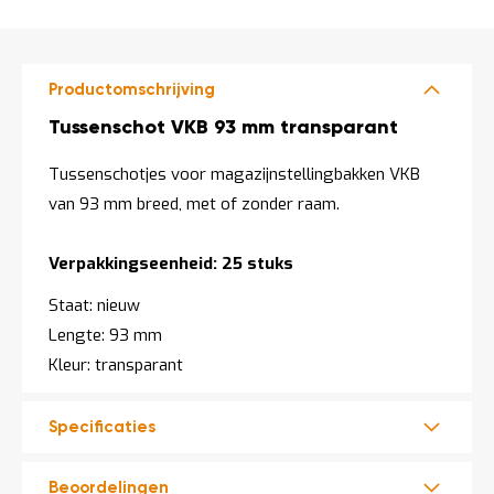
DIRECT
o
LEVERBAAR
c
a
t
i
Productomschrijving
e
Productomschrijving
Tussenschot VKB 93 mm transparant
P
a
Tussenschotjes voor magazijnstellingbakken
VKB
r
t
van 93 mm breed,
met of zonder raam.
i
j
e
Verpakkingseenheid: 25 stuks
n
a
Staat: nieuw
a
n
Lengte: 93 mm
b
Kleur: transparant
i
e
d
Specificaties
e
n
H
Beoordelingen