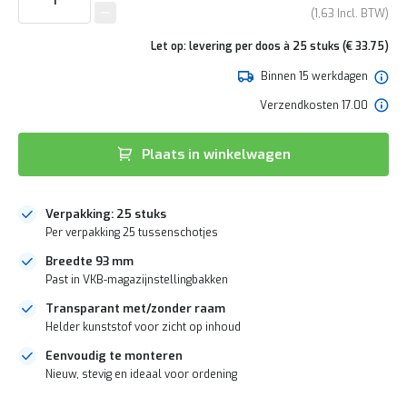
e
van
1,63
r
de
t
afbeeldingen-
Let op: levering per doos à 25 stuks (€ 33.75)
e
gallerij
c
Binnen 15 werkdagen
h
e
Verzendkosten 17.00
c
k
Plaats in winkelwagen
G
r
a
t
Verpakking: 25 stuks
i
Per verpakking 25 tussenschotjes
s
Breedte 93 mm
a
d
Past in VKB-magazijnstellingbakken
v
Transparant met/zonder raam
i
e
Helder kunststof voor zicht op inhoud
s
Eenvoudig te monteren
o
Nieuw, stevig en ideaal voor ordening
p
l