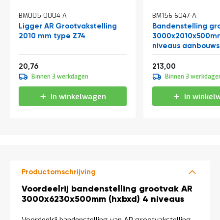
a
n
BM005-0004-A
BM156-6047-A
d
Ligger AR Grootvakstelling
Bandenstelling gr
l
2010 mm type Z74
3000x2010x500mm
e
niveaus aanbouws
i
d
Vanaf
Vanaf
i
25,12
257,73
20,76
213,00
n
Binnen 3 werkdagen
Binnen 3 werkdage
g
e
In winkelwagen
In winkel
n
N
i
e
u
w
s
Productomschrijving
C
o
Productomschrijving
Voordeelrij bandenstelling grootvak AR
n
3000x6230x500mm (hxbxd) 4 niveaus
t
a
c