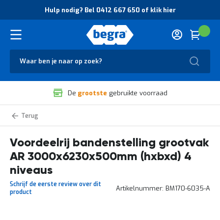
O
Hulp nodig? Bel 0412 667 650 of klik hier
v
e
r
Cart
(
Wink
B
H
e
u
g
Zoek
l
r
p
a
n
V
o
De
grootste
gebruikte voorraad
e
d
i
i
l
g
Bandenstelling
i
?
grootvak
g
B
AR
Voordeelrij bandenstelling grootvak
h
e
e
l
AR 3000x6230x500mm (hxbxd) 4
i
0
d
4
niveaus
e
1
Schrijf de eerste review over dit
n
2
Artikelnummer
BM170-6035-A
product
k
6
w
6
a
7