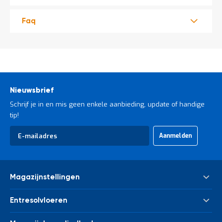
Faq
Nieuwsbrief
Schrijf je in en mis geen enkele aanbieding, update of handige
tip!
Abonneer
Aanmelden
u
op
onze
nieuwsbrief
Magazijnstellingen
Palletstelling
Entresolvloeren
Meta Palletstelling
Nieuwe tussenvloeren - entresolvloeren
Link 51 Palletstelling