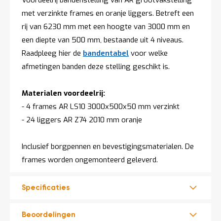
Voordeelrij bandenstelling van AR grootvakstelling
t
met verzinkte frames en oranje liggers. Betreft een
rij van 6230 mm met een hoogte van 3000 mm en
Mijn
een diepte van 500 mm, bestaande uit 4 niveaus.
account
Raadpleeg hier de
bandentabel
voor welke
afmetingen banden deze stelling geschikt is.
Materialen voordeelrij:
- 4 frames AR LS10 3000x500x50 mm verzinkt
- 24 liggers AR Z74 2010 mm oranje
Inclusief borgpennen en bevestigingsmaterialen. De
frames worden ongemonteerd geleverd.
Specificaties
Beoordelingen