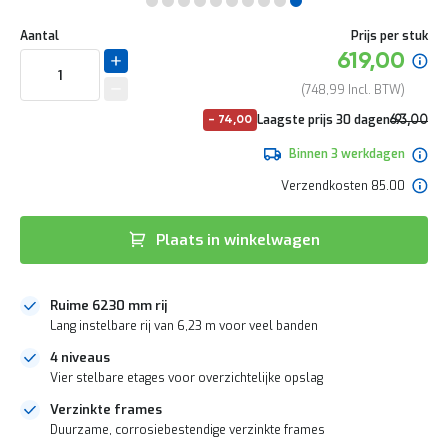
e
Ga
r
Uw
naar
DIRECT
Aantal
Prijs per stuk
t
aanpassing
het
Specia
619,00
e
LEVERBAAR
begin
prijs
c
van
748,99
h
de
e
No
Laagste prijs 30 dagen
693,00
-
74,00
afbeeldingen-
c
pri
838,53
gallerij
k
Binnen 3 werkdagen
G
Verzendkosten 85.00
r
a
t
Plaats in winkelwagen
i
s
a
Ruime 6230 mm rij
d
v
Lang instelbare rij van 6,23 m voor veel banden
i
4 niveaus
e
s
Vier stelbare etages voor overzichtelijke opslag
o
Verzinkte frames
p
Duurzame, corrosiebestendige verzinkte frames
l