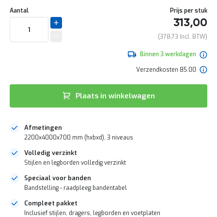
Ga
e
Uw
naar
DIRECT
Aantal
Prijs per stuk
r
aanpassing
het
t
313,00
LEVERBAAR
begin
e
van
378,73
c
de
h
afbeeldingen-
Binnen 3 werkdagen
e
gallerij
c
Verzendkosten 85.00
k
G
Plaats in winkelwagen
r
a
t
i
Afmetingen
s
2200x4000x700 mm (hxbxd), 3 niveaus
a
d
Volledig verzinkt
v
Stijlen en legborden volledig verzinkt
i
e
Speciaal voor banden
s
Bandstelling - raadpleeg bandentabel
o
p
Compleet pakket
l
Inclusief stijlen, dragers, legborden en voetplaten