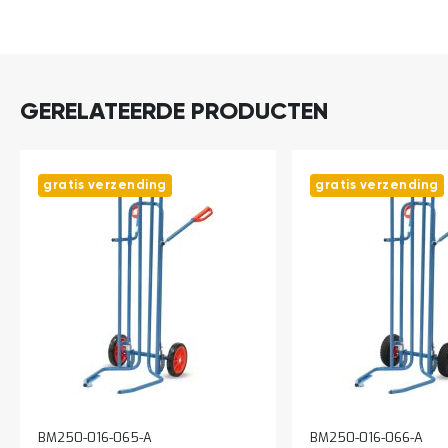
o
c
DIRECT
a
t
LEVERBAAR
i
e
GERELATEERDE PRODUCTEN
P
a
r
t
gratis verzending
gratis verzending
i
j
e
n
a
a
n
b
i
e
d
e
n
BM250-016-065-A
BM250-016-066-A
H