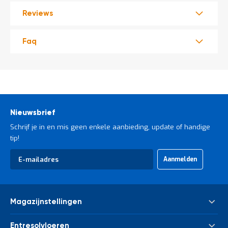
Reviews
Faq
Nieuwsbrief
Schrijf je in en mis geen enkele aanbieding, update of handige
tip!
Abonneer
Aanmelden
u
op
onze
nieuwsbrief
Magazijnstellingen
Palletstelling
Entresolvloeren