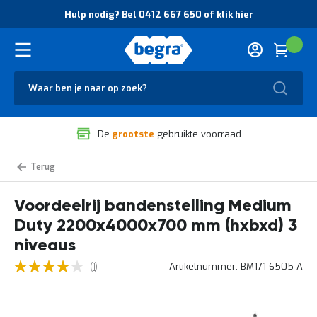
O
Hulp nodig? Bel 0412 667 650 of klik hier
v
e
r
Cart
(
Wink
B
H
e
u
g
Zoek
l
r
p
a
n
V
o
De
grootste
gebruikte voorraad
e
d
i
i
l
g
Bandenstellingen
i
?
Medium
g
B
Duty
Voordeelrij bandenstelling Medium
h
e
e
l
Duty 2200x4000x700 mm (hxbxd) 3
i
0
d
4
niveaus
e
1
4
Waardering:
omschrijving
Artikelnummer
BM171-6505-A
n
1
2
80
100
% of
van
k
6
uw
w
6
ervaring
a
7
Ga