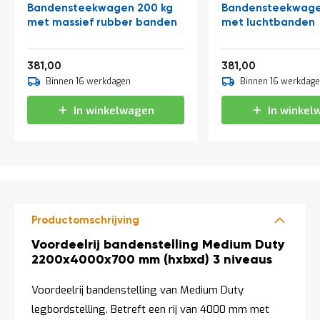
a
Bandensteekwagen 200 kg
Bandensteekwage
n
met massief rubber banden
met luchtbanden
d
l
e
461,01
461,01
381,00
381,00
i
Binnen 16 werkdagen
Binnen 16 werkdag
d
i
n
In winkelwagen
In winkel
g
e
n
N
i
e
u
w
Productomschrijving
s
Productomschrijving
Voordeelrij bandenstelling Medium Duty
C
2200x4000x700 mm (hxbxd) 3 niveaus
o
n
Voordeelrij bandenstelling van Medium Duty
t
a
legbordstelling. Betreft een rij van 4000 mm met
c