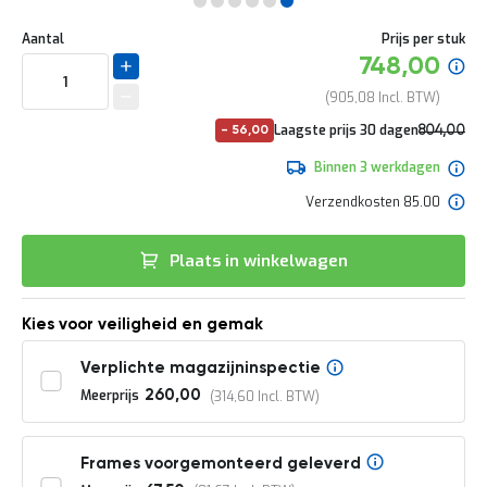
e
Ga
r
Uw
naar
DIRECT
Aantal
Prijs per stuk
t
aanpassing
het
Specia
748,00
e
LEVERBAAR
begin
prijs
c
van
905,08
h
de
e
No
Laagste prijs 30 dagen
804,00
-
56,00
afbeeldingen-
c
pri
972,84
gallerij
k
Binnen 3 werkdagen
G
Verzendkosten 85.00
r
a
t
Plaats in winkelwagen
i
s
a
Kies voor veiligheid en gemak
d
v
Verplichte magazijninspectie
i
e
Meerprijs
260,00
314,60
s
o
p
Frames voorgemonteerd geleverd
l