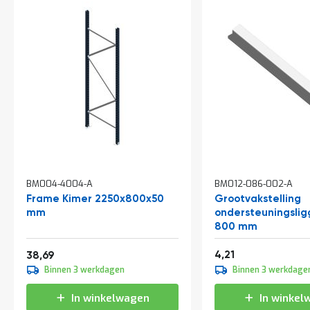
a
n
d
l
e
i
d
i
n
g
e
n
N
i
BM004-4004-A
BM012-086-002-A
e
Frame Kimer 2250x800x50
Grootvakstelling
u
w
mm
ondersteuningslig
s
800 mm
C
Vanaf
5,09
46,81
4,21
38,69
o
Binnen 3 werkdagen
Binnen 3 werkdage
n
t
a
In winkelwagen
In winkel
c