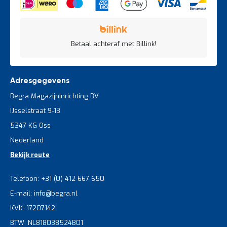
Betaal achteraf met Billink!
Adresgegevens
Begra Magazijninrichting BV
IJsselstraat 9-13
5347 KG Oss
Nederland
Bekijk route
Telefoon: +31 (0) 412 667 650
E-mail: info@begra.nl
KVK: 17207142
BTW: NL818038524B01