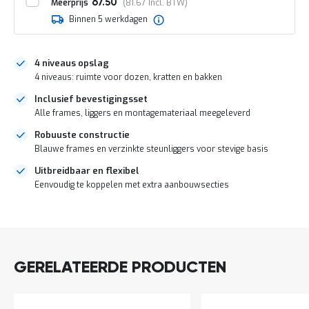
o
Meerprijs
67.50
81.67
c
Binnen 5 werkdagen
a
t
i
4 niveaus opslag
e
4 niveaus: ruimte voor dozen, kratten en bakken
P
a
Inclusief bevestigingsset
r
Alle frames, liggers en montagemateriaal meegeleverd
t
i
Robuuste constructie
j
Blauwe frames en verzinkte steunliggers voor stevige basis
e
Uitbreidbaar en flexibel
n
a
Eenvoudig te koppelen met extra aanbouwsecties
a
n
DIRECT
b
LEVERBAAR
i
e
d
GERELATEERDE PRODUCTEN
e
n
H