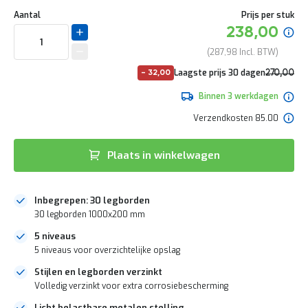
Ga
e
Uw
naar
DIRECT
Aantal
Prijs per stuk
r
aanpassing
het
Specia
t
238,00
LEVERBAAR
begin
prijs
e
van
287,98
c
de
h
No
Laagste prijs 30 dagen
270,00
-
32,00
afbeeldingen-
e
pri
326,70
gallerij
c
Binnen 3 werkdagen
k
Verzendkosten 85.00
G
r
a
Plaats in winkelwagen
t
i
s
a
Inbegrepen: 30 legborden
d
30 legborden 1000x200 mm
v
i
5 niveaus
e
5 niveaus voor overzichtelijke opslag
s
Stijlen en legborden verzinkt
o
p
Volledig verzinkt voor extra corrosiebescherming
l
Licht belastbare metalen stelling