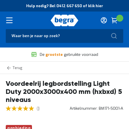
O
Hulp nodig? Bel 0412 667 650 of klik hier
v
e
r
Cart
(
Wink
B
H
e
u
g
Zoek
l
r
p
a
n
V
o
De
grootste
gebruikte voorraad
e
d
i
i
l
g
Light
i
?
Duty
g
B
legbordstelling
voordeelrijen
Voordeelrij legbordstelling Light
h
e
e
l
Duty 2000x3000x400 mm (hxbxd) 5
i
0
d
4
niveaus
e
1
5
Waardering:
omschrijving
Artikelnummer
BM171-5001-A
n
1
2
100
100
% of
van
k
6
uw
w
6
ervaring
a
7
Ga
aanbieding