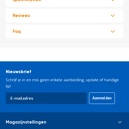
Reviews
Faq
Nieuwsbrief
Schrijf je in en mis geen enkele aanbieding, update of handige
tip!
Abonneer
Aanmelden
u
op
onze
nieuwsbrief
Magazijnstellingen