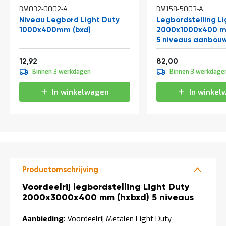
a
BM032-0002-A
BM158-5003-A
n
Niveau Legbord Light Duty
Legbordstelling Li
d
1000x400mm (bxd)
2000x1000x400 m
l
e
5 niveaus aanbou
i
Vanaf
Vanaf
d
15,63
99,22
12,92
82,00
i
Binnen 3 werkdagen
Binnen 3 werkdage
n
g
In winkelwagen
In winkel
e
n
N
i
e
u
w
s
Productomschrijving
C
Productomschrijving
Voordeelrij legbordstelling Light Duty
o
n
2000x3000x400 mm (hxbxd) 5 niveaus
t
a
Aanbieding
: Voordeelrij Metalen Light Duty
c