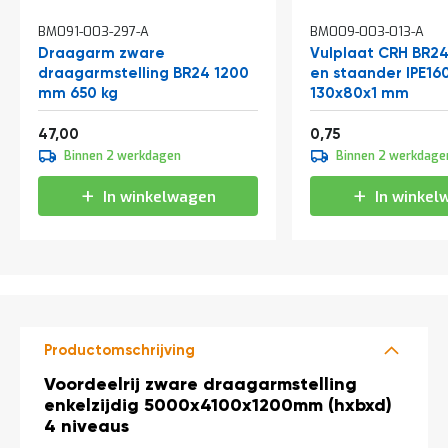
a
n
BM091-003-297-A
BM009-003-013-A
d
Draagarm zware
Vulplaat CRH BR24
l
draagarmstelling BR24 1200
en staander IPE16
e
mm 650 kg
130x80x1 mm
i
d
56,87
0,91
i
47,00
0,75
n
Binnen 2 werkdagen
Binnen 2 werkdage
g
e
In winkelwagen
In winkel
n
N
i
e
u
w
s
Productomschrijving
C
o
Productomschrijving
Voordeelrij zware draagarmstelling
n
enkelzijdig 5000x4100x1200mm (hxbxd)
t
a
4 niveaus
c