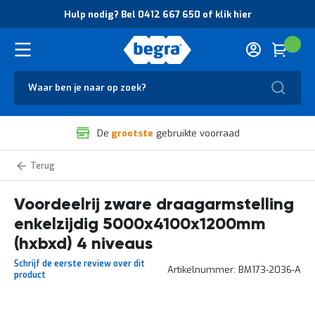
O
Hulp nodig? Bel 0412 667 650 of klik hier
v
e
r
Cart
(
Wink
B
H
e
u
g
Zoek
l
r
p
a
n
V
o
De
grootste
gebruikte voorraad
e
d
i
i
l
g
Zware
i
?
draagarmstelling
g
B
voordeelrijen
Voordeelrij zware draagarmstelling
h
e
e
l
enkelzijdig 5000x4100x1200mm
i
0
d
4
(hxbxd) 4 niveaus
e
1
Schrijf de eerste review over dit
n
2
Artikelnummer
BM173-2036-A
product
k
6
w
6
a
7