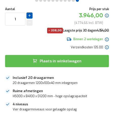
e
Ga
r
Uw
naar
DIRECT
Aantal
Prijs per stuk
t
aanpassing
het
Specia
3.946,00
e
LEVERBAAR
begin
prijs
c
van
4.774,66
h
de
e
No
Laagste prijs 30 dagen
4.154,00
-
208,00
afbeeldingen-
c
pri
5.026,34
gallerij
k
Binnen 2 werkdagen
G
Verzendkosten 135.00
r
a
t
Plaats in winkelwagen
i
s
a
Inclusief 20 draagarmen
d
v
20 draagarmen 1200x100x40 mm inbegrepen
i
Ruime afmetingen
e
s
H5000 x B4100 x D1200 mm - hoge opslagcapaciteit
o
4 niveaus
p
Vier draagarmniveaus voor gelaagde opslag
l