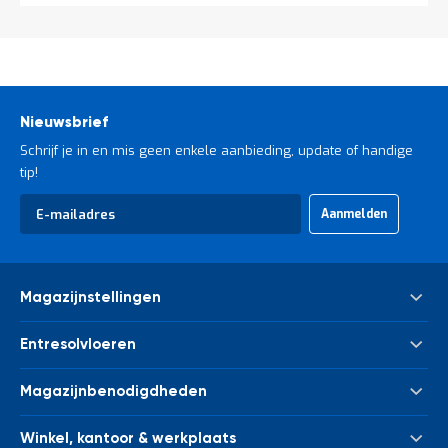
Nieuwsbrief
Schrijf je in en mis geen enkele aanbieding, update of handige
tip!
Abonneer
Aanmelden
u
op
onze
nieuwsbrief
Magazijnstellingen
Palletstelling
Entresolvloeren
Meta Palletstelling
Nieuwe tussenvloeren - entresolvloeren
Link 51 Palletstelling
Magazijnbenodigdheden
Gebruikte tussenvloeren - entresolvloeren
Metalen legbordstelling
Bakken & kratten
Trappen
Houten legbordstelling
Winkel, kantoor & werkplaats