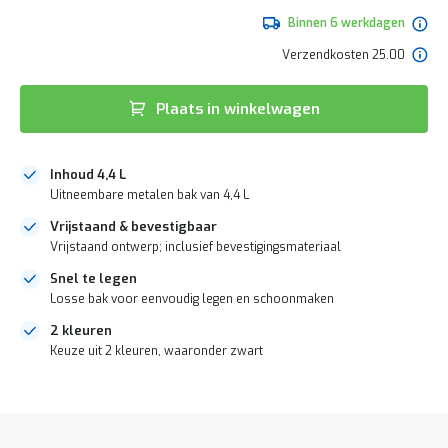
de
e
afbeeldingen-
Binnen 6 werkdagen
r
gallerij
t
Verzendkosten 25.00
e
c
h
Plaats in winkelwagen
e
c
k
Inhoud 4,4 L
G
Uitneembare metalen bak van 4,4 L
r
a
Vrijstaand & bevestigbaar
t
Vrijstaand ontwerp; inclusief bevestigingsmateriaal
i
s
Snel te legen
a
Losse bak voor eenvoudig legen en schoonmaken
d
v
2 kleuren
i
Keuze uit 2 kleuren, waaronder zwart
e
s
DIRECT
o
LEVERBAAR
p
l