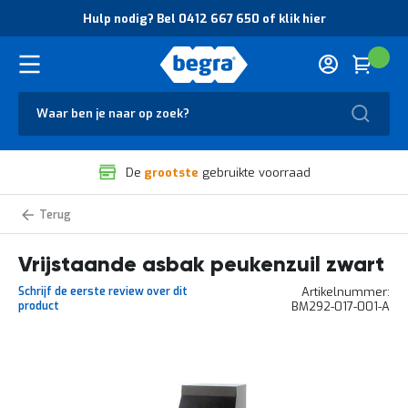
O
Hulp nodig? Bel 0412 667 650 of klik hier
v
e
r
Cart
(
Wink
B
H
e
u
g
Zoek
l
r
p
a
n
V
o
De
grootste
gebruikte voorraad
e
d
i
i
l
g
Rookpalen
i
?
g
B
Vrijstaande asbak peukenzuil zwart
h
e
e
l
Schrijf de eerste review over dit
Artikelnummer
i
0
product
BM292-017-001-A
d
4
e
1
n
2
k
6
Ga
w
6
naar
a
7
het