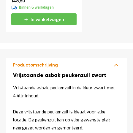
177,27
146,50
a
Binnen 6 werkdagen
n
d
l
In winkelwagen
e
i
d
i
n
g
e
n
Productomschrijving
N
Productomschrijving
i
Vrijstaande asbak peukenzuil zwart
e
u
Vrijstaande asbak, peukenzuil in de kleur zwart met
w
4,4ltr inhoud.
s
C
o
Deze vrijstaande peukenzuil is ideaal voor elke
n
locatie. De peukenzuil kan op elke gewenste plek
t
a
neergezet worden en gemonteerd.
c