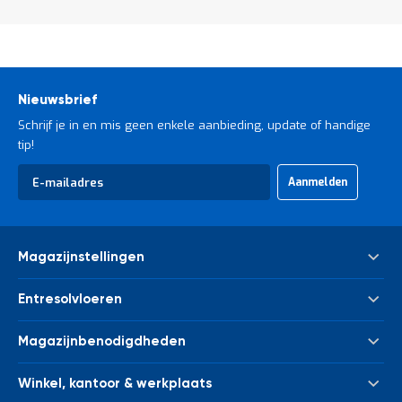
Nieuwsbrief
Schrijf je in en mis geen enkele aanbieding, update of handige
tip!
Abonneer
Aanmelden
u
op
onze
nieuwsbrief
Magazijnstellingen
Palletstelling
Entresolvloeren
Meta Palletstelling
Nieuwe tussenvloeren - entresolvloeren
Link 51 Palletstelling
Magazijnbenodigdheden
Gebruikte tussenvloeren - entresolvloeren
Metalen legbordstelling
Bakken & kratten
Trappen
Houten legbordstelling
Winkel, kantoor & werkplaats
Euronorm bakken
Leuningwerk