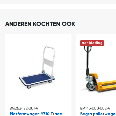
a
n
d
l
e
ANDEREN KOCHTEN OOK
i
d
i
n
aanbieding
g
e
n
N
i
e
u
w
s
C
o
n
In
In
t
BM252-132-001-A
BM145-000-002-A
winkelwagen
winkelwagen
a
Platformwagen 9710 Trade
Begra palletwage
c