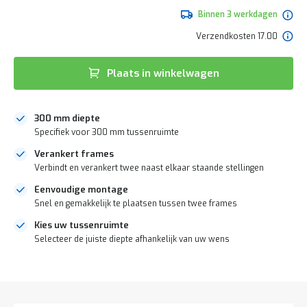
de
e
afbeeldingen-
Binnen 3 werkdagen
r
gallerij
t
Verzendkosten 17.00
e
c
h
Plaats in winkelwagen
e
c
k
300 mm diepte
G
Specifiek voor 300 mm tussenruimte
r
a
Verankert frames
t
Verbindt en verankert twee naast elkaar staande stellingen
i
s
Eenvoudige montage
a
Snel en gemakkelijk te plaatsen tussen twee frames
d
v
Kies uw tussenruimte
i
Selecteer de juiste diepte afhankelijk van uw wens
e
s
DIRECT
o
p
LEVERBAAR
l