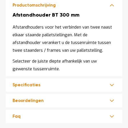
o
Productomschrijving
c
a
Productomschrijving
Afstandhouder BT 300 mm
t
i
e
Afstandhouders voor het verbinden van twee naast
elkaar staande palletstellingen. Met de
P
a
afstandhouder verankert u de tussenruimte tussen
r
twee staanders / frames van uw palletstelling.
t
i
j
Selecteer de juiste diepte afhankelijk van uw
e
gewenste tussenruimte.
n
a
a
Specificaties
n
b
i
Beoordelingen
e
d
e
Faq
n
H