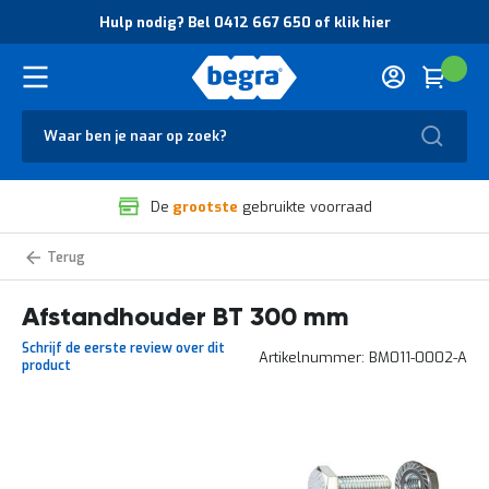
O
Hulp nodig? Bel 0412 667 650 of klik hier
v
e
r
Cart
(
Wink
B
H
e
u
g
Zoek
l
r
p
a
n
V
o
De
grootste
gebruikte voorraad
e
d
i
i
l
g
Afstandhouders
i
?
g
B
Afstandhouder BT 300 mm
h
e
e
l
Schrijf de eerste review over dit
i
0
Artikelnummer
BM011-0002-A
product
d
4
e
1
n
2
k
6
Ga
w
6
naar
a
7
het