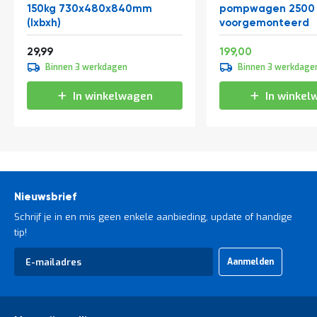
150kg 730x480x840mm
pompwagen 2500 
t
(lxbxh)
voorgemonteerd
Speciale
36,29
240,79
Mijn
29,99
199,00
prijs
account
Binnen 3 werkdagen
Binnen 3 werkdage
In winkelwagen
In winkel
Nieuwsbrief
Schrijf je in en mis geen enkele aanbieding, update of handige
tip!
Abonneer
Aanmelden
u
op
onze
nieuwsbrief