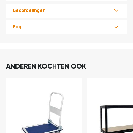
t
Beoordelingen
Mijn
account
Faq
ANDEREN KOCHTEN OOK