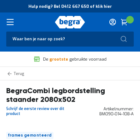
O
Hulp nodig? Bel 0412 667 650 of klik hier
v
e
r
Cart
(
Wink
B
H
e
u
g
Zoek
l
r
p
a
n
V
o
De
grootste
gebruikte voorraad
e
d
i
i
l
g
Staanders
i
?
BT
g
B
Combi
legbordstelling
BegraCombi legbordstelling
h
e
e
l
staander 2080x502
i
0
d
4
Schrijf de eerste review over dit
Artikelnummer
e
1
product
BM090-014-108-A
n
2
k
6
w
6
Ga
a
7
frames gemonteerd