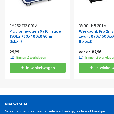
In
In
BM252-132-001-A
BM001-145-201-A
winkelwagen
winkelwagen
Platformwagen 9710 Trade
Werkbank Pro 2niv
150kg 730x480x840mm
zwart 870x1600x
(lxbxh)
(hxbxd)
36,29
106,43
29,99
87,96
vanaf
109,95
Binnen 2 werkdagen
Binnen 2 werkdage
133,04
In winkelwagen
In winkel
Nieuwsbrief
Schrijf je in en mis geen enkele aanbieding, update of handige