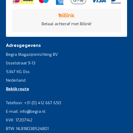
Betaal achteraf met Billink!
Adresgegevens
Begra Magazijninrichting BV
IJsselstraat 9-13
5347 KG Oss
Nederland
Bekijk route
Telefoon: +31 (0) 412 667 650
E-mail: info@begra.nl
KVK: 17207142
BTW: NL818038524B01