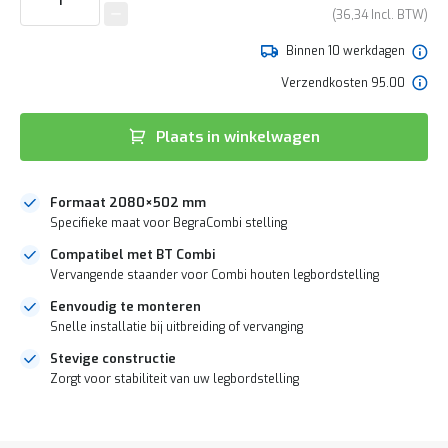
e
van
36,34
r
de
t
afbeeldingen-
Binnen 10 werkdagen
e
gallerij
c
Verzendkosten 95.00
h
e
c
Plaats in winkelwagen
k
G
r
Formaat 2080×502 mm
a
Specifieke maat voor BegraCombi stelling
t
i
Compatibel met BT Combi
s
Vervangende staander voor Combi houten legbordstelling
a
d
Eenvoudig te monteren
v
Snelle installatie bij uitbreiding of vervanging
i
Stevige constructie
e
s
Zorgt voor stabiliteit van uw legbordstelling
o
p
DIRECT
l
LEVERBAAR