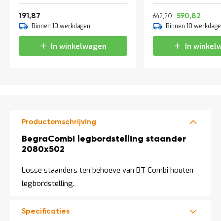
a
5 niveaus
Vanaf
Normale prijs
Vanaf
n
232,16
777,06
714,
191,87
590,82
642,20
d
Binnen 10 werkdagen
Binnen 10 werkdag
l
e
In winkelwagen
In winkel
i
d
i
n
g
e
n
N
Productomschrijving
i
e
Productomschrijving
BegraCombi legbordstelling staander
u
2080x502
w
s
Losse staanders ten behoeve van BT Combi houten
C
legbordstelling.
o
n
t
a
Specificaties
c