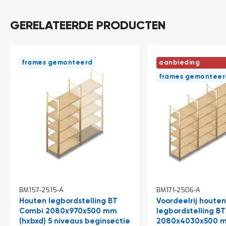
o
c
a
GERELATEERDE PRODUCTEN
t
i
e
P
frames gemonteerd
aanbieding
a
frames gemonteer
r
t
i
j
e
n
a
a
n
b
i
e
d
BM157-2515-A
BM171-2506-A
e
Houten legbordstelling BT
Voordeelrij houten
n
Combi 2080x970x500 mm
legbordstelling B
H
(hxbxd) 5 niveaus beginsectie
2080x4030x500 m