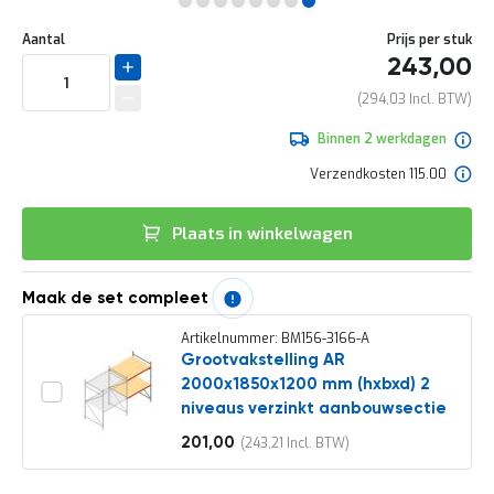
e
Ga
r
Uw
naar
DIRECT
Aantal
Prijs per stuk
t
aanpassing
het
243,00
e
LEVERBAAR
begin
c
van
294,03
h
de
e
afbeeldingen-
Binnen 2 werkdagen
c
gallerij
k
Verzendkosten 115.00
G
r
Plaats in winkelwagen
a
t
i
s
Maak de set compleet
a
d
Artikelnummer: BM156-3166-A
v
Grootvakstelling AR
i
2000x1850x1200 mm (hxbxd) 2
e
niveaus verzinkt aanbouwsectie
s
o
201,00
243,21
Vanaf
p
l