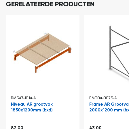
a
GERELATEERDE PRODUCTEN
n
d
l
e
i
d
i
n
g
e
n
N
i
e
u
w
s
BM547-1014-A
BM004-0075-A
C
Niveau AR grootvak
Frame AR Grootvak
o
1850x1200mm (bxd)
2000x1200 mm (hxd
n
t
a
Vanaf
Vanaf
c
99,22
52,03
82,00
43,00