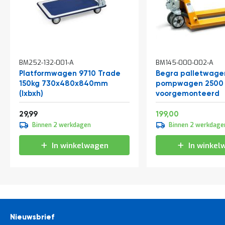
In
In
BM252-132-001-A
BM145-000-002-A
winkelwagen
winkelwagen
Platformwagen 9710 Trade
Begra palletwage
150kg 730x480x840mm
pompwagen 2500 
(lxbxh)
voorgemonteerd
Speciale
36,29
240,79
29,99
199,00
prijs
Binnen 2 werkdagen
Binnen 2 werkdage
In winkelwagen
In winkel
Nieuwsbrief