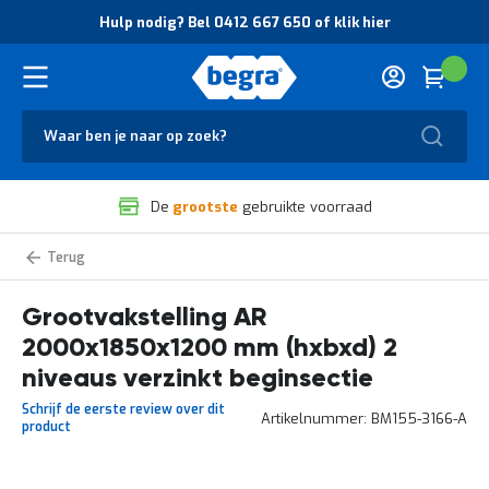
O
Hulp nodig? Bel 0412 667 650 of klik hier
v
e
r
Cart
(
Wink
B
H
e
u
g
Zoek
l
r
p
a
n
V
o
De
grootste
gebruikte voorraad
e
d
i
i
l
g
Grootvakstelling
i
?
AR
g
B
zelf
samenstellen
Grootvakstelling AR
h
e
e
l
2000x1850x1200 mm (hxbxd) 2
i
0
d
4
niveaus verzinkt beginsectie
e
1
Schrijf de eerste review over dit
n
2
Artikelnummer
BM155-3166-A
product
k
6
w
6
a
7