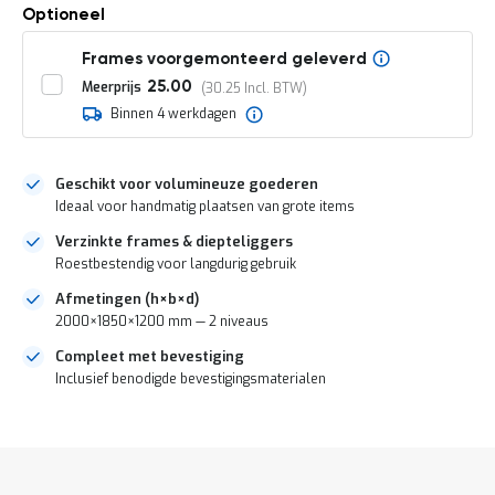
o
Optioneel
c
a
Frames voorgemonteerd geleverd
t
i
Meerprijs
25.00
30.25
e
Binnen 4 werkdagen
P
a
r
Geschikt voor volumineuze goederen
t
Ideaal voor handmatig plaatsen van grote items
i
j
Verzinkte frames & diepteliggers
e
Roestbestendig voor langdurig gebruik
n
a
Afmetingen (h×b×d)
a
2000×1850×1200 mm — 2 niveaus
n
b
Compleet met bevestiging
i
Inclusief benodigde bevestigingsmaterialen
e
d
DIRECT
e
n
LEVERBAAR
H