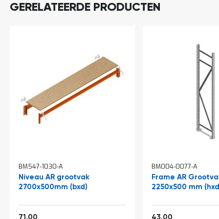
a
GERELATEERDE PRODUCTEN
n
d
l
e
i
d
i
n
g
e
n
N
i
e
u
w
s
BM547-1030-A
BM004-0077-A
C
Niveau AR grootvak
Frame AR Grootvak
o
2700x500mm (bxd)
2250x500 mm (hxd)
n
t
a
Vanaf
Vanaf
c
85,91
52,03
71,00
43,00