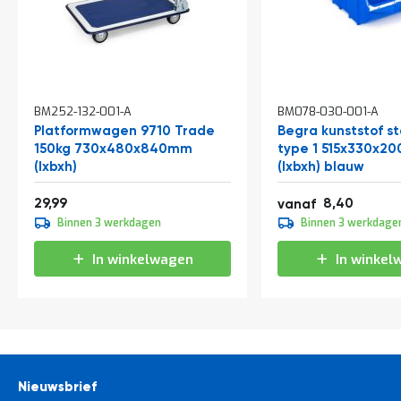
In
In
BM252-132-001-A
BM078-030-001-A
winkelwagen
winkelwagen
Platformwagen 9710 Trade
Begra kunststof s
150kg 730x480x840mm
type 1 515x330x2
(lxbxh)
(lxbxh) blauw
36,29
10,16
29,99
8,40
vanaf
9,30
Binnen 3 werkdagen
Binnen 3 werkdage
11,25
In winkelwagen
In winkel
Nieuwsbrief