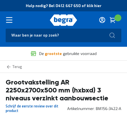
O
Hulp nodig? Bel 0412 667 650 of klik hier
v
e
r
Cart
(
Wink
B
H
e
u
g
Zoek
l
r
p
a
n
V
o
De
grootste
gebruikte voorraad
e
d
i
i
l
g
Grootvakstelling
i
?
AR
g
B
zelf
samenstellen
Grootvakstelling AR
h
e
e
l
2250x2700x500 mm (hxbxd) 3
i
0
d
4
niveaus verzinkt aanbouwsectie
e
1
Schrijf de eerste review over dit
n
2
Artikelnummer
BM156-3422-A
product
k
6
w
6
a
7