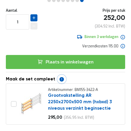
e
Ga
r
Uw
naar
DIRECT
Aantal
Prijs per stuk
t
aanpassing
het
252,00
e
LEVERBAAR
begin
c
van
304,92
h
de
e
afbeeldingen-
Binnen 3 werkdagen
c
gallerij
k
Verzendkosten 115.00
G
r
Plaats in winkelwagen
a
t
i
s
Maak de set compleet
a
d
Artikelnummer: BM155-3422-A
v
Grootvakstelling AR
i
2250x2700x500 mm (hxbxd) 3
e
niveaus verzinkt beginsectie
s
o
295,00
356,95
Vanaf
p
l