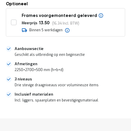
o
Optioneel
c
a
Frames voorgemonteerd geleverd
t
i
Meerprijs
13.50
16.34
e
Binnen 5 werkdagen
P
a
r
Aanbouwsectie
t
Geschikt als uitbreiding op een beginsectie
i
j
Afmetingen
e
2250×2700×500 mm (h×b×d)
n
a
3 niveaus
a
Drie stevige draagniveaus voor volumineuze items
n
b
Inclusief materialen
i
Incl. liggers, spaanplaten en bevestigingsmateriaal
e
d
DIRECT
e
n
LEVERBAAR
H