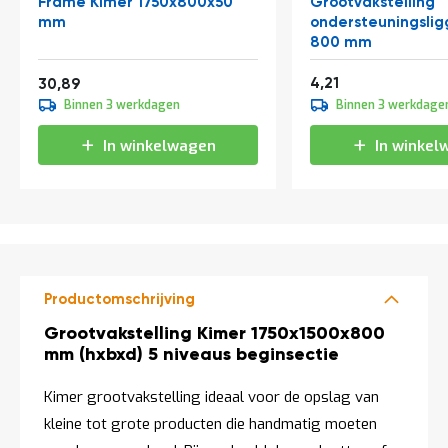
Frame Kimer 1750x800x50
Grootvakstelling
t
mm
ondersteuningslig
800 mm
Mijn
Vanaf
5,09
37,38
4,21
30,89
account
Binnen 3 werkdagen
Binnen 3 werkdage
In winkelwagen
In winkel
Productomschrijving
Productomschrijving
Grootvakstelling Kimer 1750x1500x800
mm (hxbxd) 5 niveaus beginsectie
Kimer grootvakstelling ideaal voor de opslag van
kleine tot grote producten die handmatig moeten