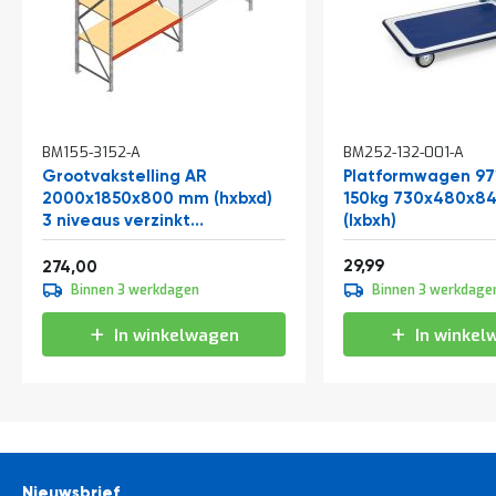
In
BM155-3152-A
BM252-132-001-A
winkelwagen
Grootvakstelling AR
Platformwagen 97
2000x1850x800 mm (hxbxd)
150kg 730x480x
3 niveaus verzinkt
(lxbxh)
beginsectie
Vanaf
36,29
331,54
29,99
274,00
Binnen 3 werkdagen
Binnen 3 werkdage
In winkelwagen
In winkel
Nieuwsbrief