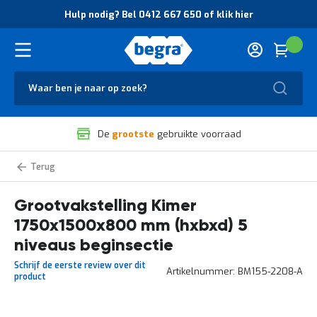
O
Hulp nodig? Bel 0412 667 650 of klik hier
v
e
r
Cart
(
Wink
B
H
e
u
g
Zoek
l
r
p
a
n
V
o
De
grootste
gebruikte voorraad
e
d
i
i
l
g
Grootvakstelling
i
?
Kimer
g
B
zelf
samenstellen
Grootvakstelling Kimer
h
e
e
l
1750x1500x800 mm (hxbxd) 5
i
0
d
4
niveaus beginsectie
e
1
Schrijf de eerste review over dit
n
2
Artikelnummer
BM155-2208-A
product
k
6
w
6
a
7