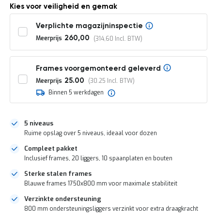
o
Kies voor veiligheid en gemak
c
a
Verplichte magazijninspectie
t
i
Meerprijs
260,00
314,60
e
P
a
Frames voorgemonteerd geleverd
r
Meerprijs
25.00
30.25
t
Binnen 5 werkdagen
i
j
e
n
5 niveaus
a
Ruime opslag over 5 niveaus, ideaal voor dozen
a
n
Compleet pakket
b
Inclusief frames, 20 liggers, 10 spaanplaten en bouten
i
e
Sterke stalen frames
d
Blauwe frames 1750x800 mm voor maximale stabiliteit
e
n
Verzinkte ondersteuning
800 mm ondersteuningsliggers verzinkt voor extra draagkracht
H