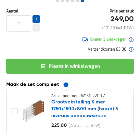
e
Ga
r
Uw
naar
DIRECT
Aantal
Prijs per stuk
t
aanpassing
het
249,00
e
LEVERBAAR
begin
c
van
301,29
h
de
e
afbeeldingen-
Binnen 3 werkdagen
c
gallerij
k
Verzendkosten 85.00
G
r
Plaats in winkelwagen
a
t
i
s
Maak de set compleet
a
d
Artikelnummer: BM156-2208-A
v
Grootvakstelling Kimer
i
1750x1500x800 mm (hxbxd) 5
e
niveaus aanbouwsectie
s
o
225,00
272,25
Vanaf
p
l