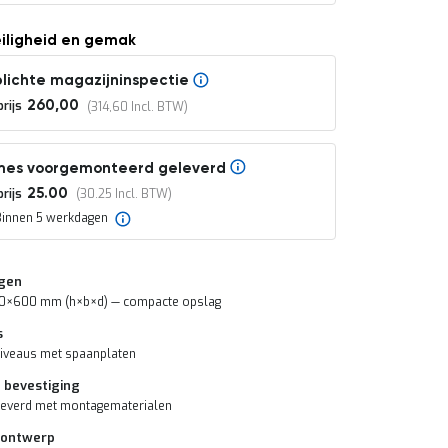
eiligheid en gemak
lichte magazijninspectie
rijs
260,00
314,60
mes voorgemonteerd geleverd
rijs
25.00
30.25
Binnen 5 werkdagen
gen
0×600 mm (h×b×d) — compacte opslag
s
niveaus met spaanplaten
f bevestiging
leverd met montagematerialen
 ontwerp