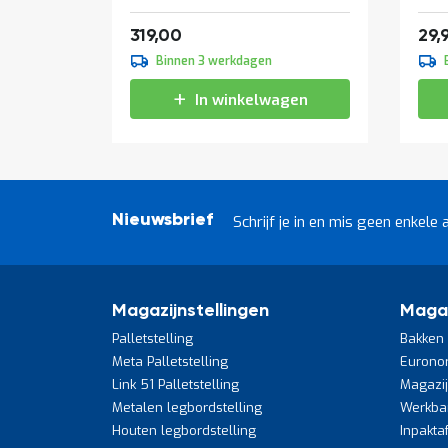
beginsectie
Vanaf
385,99
319,00
29,
Binnen 3 werkdagen
In winkelwagen
Nieuwsbrief
Schrijf je in en mis geen enkele 
Magazijnstellingen
Maga
Palletstelling
Bakken 
Meta Palletstelling
Eurono
Link 51 Palletstelling
Magazi
Metalen legbordstelling
Werkba
Houten legbordstelling
Inpakta