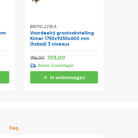
BM170-2218-A
BM581-10
9mm
Voordeelrij grootvakstelling
Ligger 
Kimer 1750x9250x600 mm
(hxbxd) 3 niveaus
Vanaf
Vanaf
Normale prijs
850,63
2
703,00
16,85
914,76
756,00
Binnen 3 werkdagen
Binne
In winkelwagen
Faq