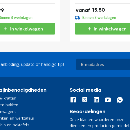
18,76
36,29
15,50
99
vanaf
17,20
Binnen 3 werkdagen
Binnen 3 werkdagen
20,81
In winkelwagen
In winkelwagen
Abonneer
aanbieding, update of handige tip!
u
op
onze
nieuwsbrief
zijnbenodigdheden
Social media
& kratten
rm bakken
jnwagens
Beoordelingen
nken en werktafels
Onze klanten waarderen onze
fels en paktafels
diensten en producten gemiddel