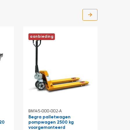
aanbieding
In
In
BM145-000-002-A
BM001-14
winkelwagen
winkelw
Begra palletwagen
Werkban
20
pompwagen 2500 kg
zwart 
voorgemonteerd
(hxbxd)