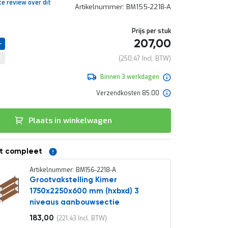
te review over dit
Artikelnummer
BM155-2218-A
Prijs per stuk
207,00
250,47
Binnen 3 werkdagen
Verzendkosten 85.00
Plaats in winkelwagen
t compleet
Artikelnummer: BM156-2218-A
Grootvakstelling Kimer
1750x2250x600 mm (hxbxd) 3
niveaus aanbouwsectie
183,00
221,43
Vanaf