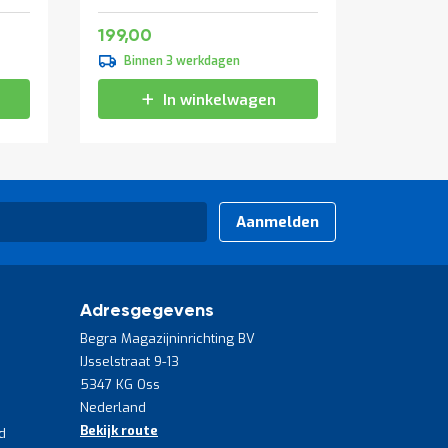
Speciale
106,43
240,79
199,00
vanaf
prijs
109,95
Binnen 3 werkdagen
Binne
133,04
In winkelwagen
Aanmelden
Adresgegevens
Begra Magazijninrichting BV
IJsselstraat 9-13
5347 KG Oss
Nederland
Bekijk route
d