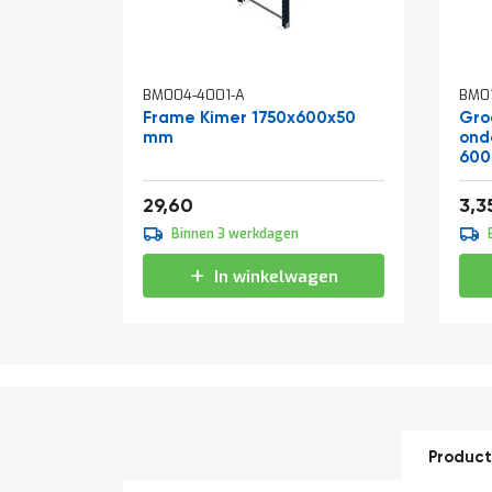
BM004-4001-A
BM01
Frame Kimer 1750x600x50
Gro
mm
ond
60
Vanaf
35,82
29,60
3,3
Binnen 3 werkdagen
In winkelwagen
Product