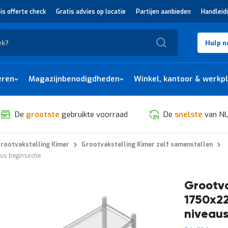
is offerte check
Gratis advies op locatie
Partijen aanbieden
Handleid
Zoek
Hulp n
eren
Magazijnbenodigdheden
Winkel, kantoor & werkp
De
grootste
gebruikte voorraad
De
snelste
van NL
rootvakstelling Kimer
Grootvakstelling Kimer zelf samenstellen
us beginsectie
Grootva
1750x2
niveaus