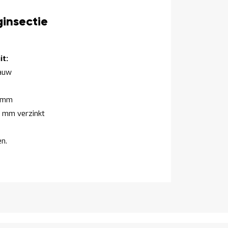
insectie
t:
auw
9 mm
0 mm verzinkt
en.