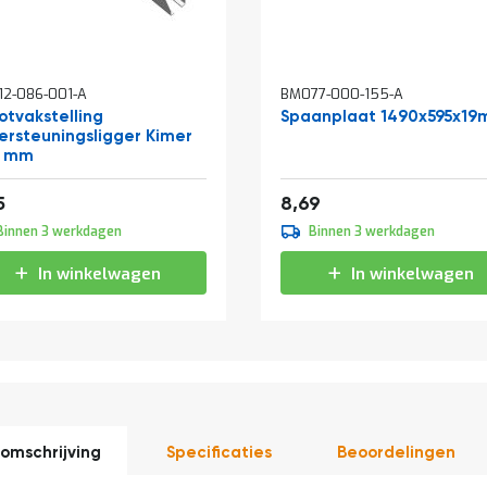
2-086-001-A
BM077-000-155-A
otvakstelling
Spaanplaat 1490x595x1
ersteuningsligger Kimer
0 mm
4,05
10,51
5
8,69
Binnen 3 werkdagen
Binnen 3 werkdagen
In winkelwagen
In winkelwagen
omschrijving
Specificaties
Beoordelingen