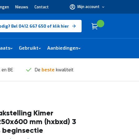
Mijn account
ingen
Nieuws
Contact
Hulp
nodig?
Bel
0412
Cart
(
)
Winkelwagen
odig? Bel 0412 667 650 of klik hier
667
650 of
klik
hier
laats
Gebruikt
Aanbiedingen
 en BE
De
beste
kwaliteit
kstelling Kimer
250x600 mm (hxbxd) 3
 beginsectie