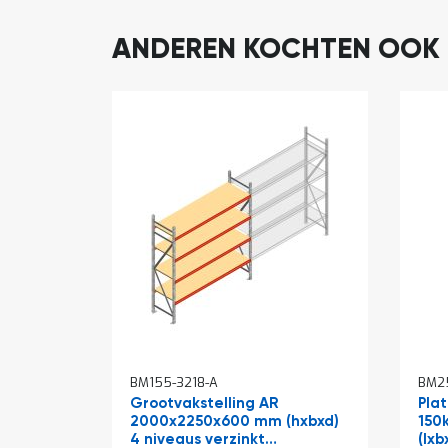
ANDEREN KOCHTEN OOK
In
BM155-3218-A
BM25
win
Grootvakstelling AR
Pla
2000x2250x600 mm (hxbxd)
150
4 niveaus verzinkt
(lxb