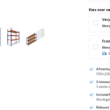
Kies voor v
Verp
Meerp
Fra
Meerp
Afmetin
1750×225
3 niveau
3 sterke 
Inclusie
Wordt ge
Robuust