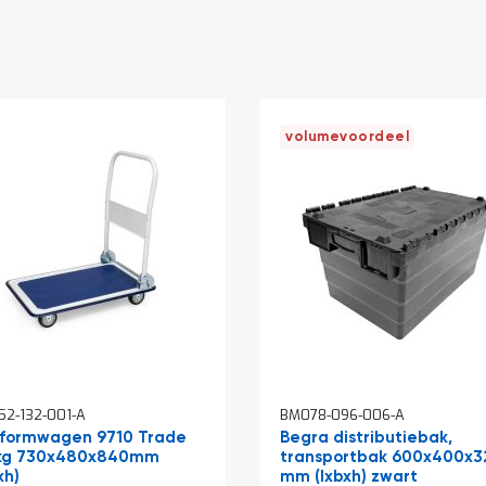
volumevoordeel
In
2-132-001-A
BM078-096-006-A
kelwagen
winkelwagen
tformwagen 9710 Trade
Begra distributiebak,
kg 730x480x840mm
transportbak 600x400x3
xh)
mm (lxbxh) zwart