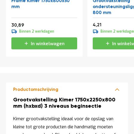
Frame Kimer 1750x800x50
Grootvakstelling
t
mm
ondersteuningslig
800 mm
Mijn
Vanaf
5,09
37,38
4,21
30,89
account
Binnen 2 werkdagen
Binnen 2 werkdage
In winkelwagen
In winkel
Productomschrijving
Productomschrijving
Grootvakstelling Kimer 1750x2250x800
mm (hxbxd) 3 niveaus beginsectie
Kimer grootvakstelling ideaal voor de opslag van
kleine tot grote producten die handmatig moeten