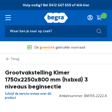
O
Hulp nodig? Bel 0412 667 650 of klik hier
v
e
r
Cart
(
Wink
B
H
e
u
g
Zoek
l
r
p
a
n
V
o
De
grootste
gebruikte voorraad
e
d
i
i
l
g
Grootvakstelling
i
?
Kimer
g
B
zelf
samenstellen
Grootvakstelling Kimer
h
e
e
l
1750x2250x800 mm (hxbxd) 3
i
0
d
4
niveaus beginsectie
e
1
Schrijf de eerste review over dit
n
2
Artikelnummer
BM155-2222-A
product
k
6
w
6
a
7