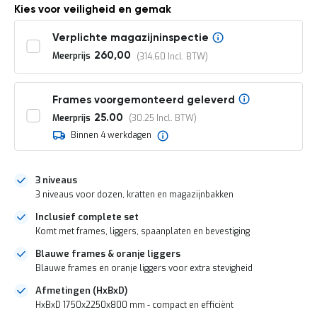
o
Kies voor veiligheid en gemak
c
a
Verplichte magazijninspectie
t
i
Meerprijs
260,00
314,60
e
P
a
Frames voorgemonteerd geleverd
r
Meerprijs
25.00
30.25
t
Binnen 4 werkdagen
i
j
e
n
3 niveaus
a
3 niveaus voor dozen, kratten en magazijnbakken
a
n
Inclusief complete set
b
Komt met frames, liggers, spaanplaten en bevestiging
i
e
Blauwe frames & oranje liggers
d
Blauwe frames en oranje liggers voor extra stevigheid
e
n
Afmetingen (HxBxD)
HxBxD 1750x2250x800 mm - compact en efficiënt
H