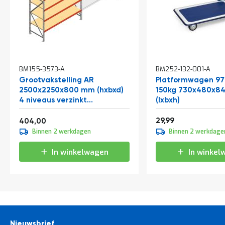
In
BM155-3573-A
BM252-132-001-A
winkelwagen
Grootvakstelling AR
Platformwagen 97
2500x2250x800 mm (hxbxd)
150kg 730x480x
4 niveaus verzinkt
(lxbxh)
beginsectie
Vanaf
36,29
488,84
29,99
404,00
Binnen 2 werkdagen
Binnen 2 werkdage
In winkelwagen
In winkel
Nieuwsbrief