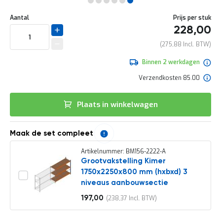
e
Ga
r
Uw
naar
DIRECT
Aantal
Prijs per stuk
t
aanpassing
het
228,00
e
LEVERBAAR
begin
c
van
275,88
h
de
e
afbeeldingen-
Binnen 2 werkdagen
c
gallerij
k
Verzendkosten 85.00
G
r
Plaats in winkelwagen
a
t
i
s
Maak de set compleet
a
d
Artikelnummer: BM156-2222-A
v
Grootvakstelling Kimer
i
1750x2250x800 mm (hxbxd) 3
e
niveaus aanbouwsectie
s
o
197,00
238,37
Vanaf
p
l