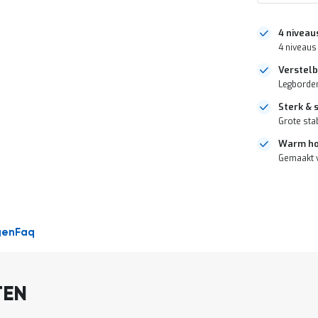
4 niveau
4 niveaus
Verstelb
Legborde
Sterk & 
Grote sta
Warm hou
Gemaakt 
DIRECT
LEVERBAAR
gen
Faq
TEN