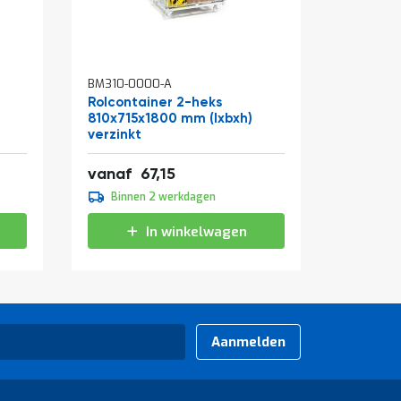
In
BM310-0000-A
BM315-13
winkelw
Rolcontainer 2-heks
Opstapk
810x715x1800 mm (lxbxh)
verzinkt
Speciale
81,25
4
vanaf
67,15
39,00
prijs
Binnen 2 werkdagen
Binne
In winkelwagen
Aanmelden