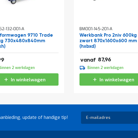
In
2-132-001-A
BM001-145-201-A
kelwagen
winkelwagen
tformwagen 9710 Trade
Werkbank Pro 2niv 600kg
kg 730x480x840mm
zwart 870x1600x600 mm
xh)
(hxbxd)
106,43
36,29
87,96
99
vanaf
109,95
Binnen 2 werkdagen
Binnen 2 werkdagen
133,04
In winkelwagen
In winkelwagen
Abonneer
aanbieding, update of handige tip!
u
op
onze
nieuwsbrief