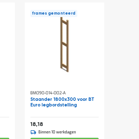
frames gemonteerd
BM090-014-002-A
BM090-01
Staander 1800x300 voor BT
Legbord
Euro legbordstelling
Euro leg
22,00
1
18,18
11,04
Binnen 10 werkdagen
Binne