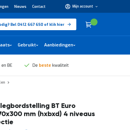
Mijn account
ingen
Nieuws
Contact
Hulp
nodig?
Bel
0412
Cart
(
)
Winkelwagen
odig? Bel 0412 667 650 of klik hier
667
650 of
klik
hier
laats
Gebruikt
Aanbiedingen
 en BE
De
beste
kwaliteit
len
legbordstelling BT Euro
70x300 mm (hxbxd) 4 niveaus
ctie