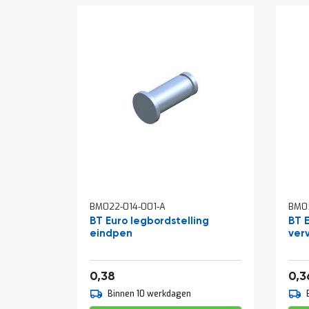
BM022-014-001-A
BM05
BT Euro legbordstelling
BT 
eindpen
ver
0,46
0,38
0,3
Binnen 10 werkdagen