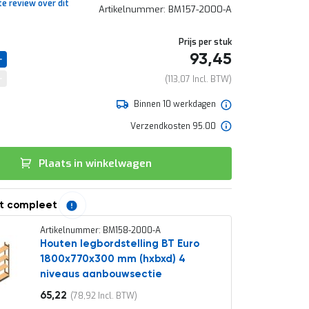
te review over dit
Artikelnummer
BM157-2000-A
Prijs per stuk
93,45
113,07
Binnen 10 werkdagen
Verzendkosten 95.00
Plaats in winkelwagen
t compleet
Artikelnummer: BM158-2000-A
Houten legbordstelling BT Euro
1800x770x300 mm (hxbxd) 4
niveaus aanbouwsectie
65,22
78,92
Vanaf