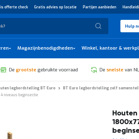
is offerte check
Gratis advies op locatie
Partijen aanbieden
Handleid
Zoek
Hulp n
eren
Magazijnbenodigdheden
Winkel, kantoor & werkp
De
grootste
gebruikte voorraad
De
snelste
van NL
uten legbordstelling BT Euro
BT Euro legbordstelling zelf samenstel
4 niveaus beginsectie
Houten 
1800x7
beginse