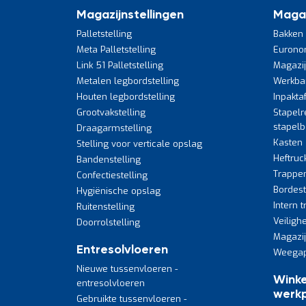
Magazijnstellingen
Maga
Palletstelling
Bakken 
Meta Palletstelling
Eurono
Link 51 Palletstelling
Magazi
Metalen legbordstelling
Werkba
Houten legbordstelling
Inpakta
Grootvakstelling
Stapelr
stapel
Draagarmstelling
Kasten
Stelling voor verticale opslag
Heftruc
Bandenstelling
Trappe
Confectiestelling
Bordes
Hygiënische opslag
Intern 
Ruitenstelling
Veiligh
Doorrolstelling
Magazi
Entresolvloeren
Weegap
Nieuwe tussenvloeren -
Winke
entresolvloeren
werkp
Gebruikte tussenvloeren -