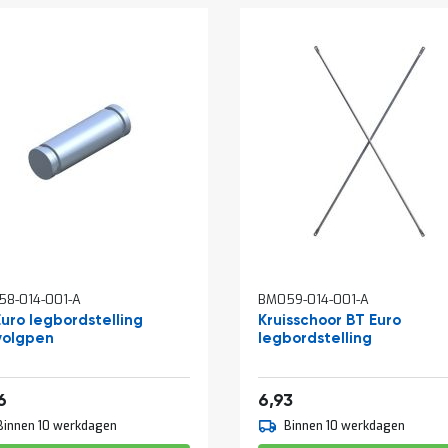
8-014-001-A
BM059-014-001-A
Euro legbordstelling
Kruisschoor BT Euro
volgpen
legbordstelling
0,44
8,39
6
6,93
Binnen 10 werkdagen
Binnen 10 werkdagen