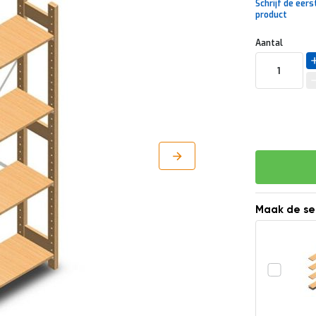
Schrijf de eers
product
Uw
DIRECT
Aantal
aanpassing
LEVERBAAR
Maak de se