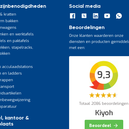
zijnbenodigdheden
Social media
& kratten
rm bakken
jnwagens
Beoordelingen
nken en werktafels
Onze klanten waarderen onze
fels en paktafels
diensten en producten gemiddel
ekken, stapelracks,
met een:
bokken
k acculaadstations
9,3
n en ladders
trappen
transport
eidsartikelen
Waardering:
60%
jnbewegwijzering
Totaal 2086 beoordelingen
paratuur
Kiyoh
l, kantoor &
laats
Beoordeel