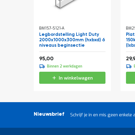
In
BM157-5121-A
BM25
win
Legbordstelling Light Duty
Pla
2000x1000x300mm (hxbxd) 6
150
niveaus beginsectie
(lxb
Vanaf
114,95
95,00
29,
Binnen 2 werkdagen
In winkelwagen
Nieuwsbrief
Schrijf je in en mis geen enkele 