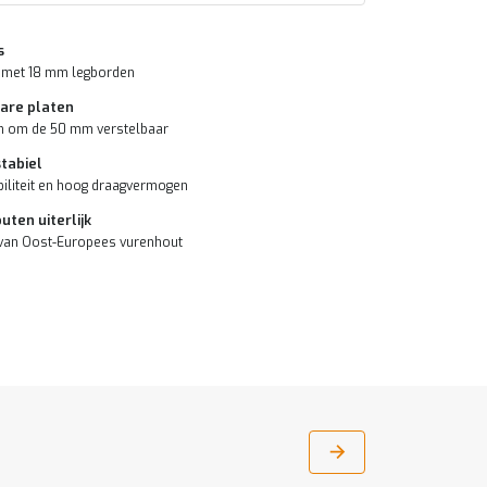
s
 met 18 mm legborden
are platen
n om de 50 mm verstelbaar
stabiel
biliteit en hoog draagvermogen
ten uiterlijk
van Oost-Europees vurenhout