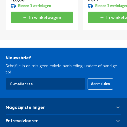
120,00
Binnen 3 werkdagen
Binnen 3 werkdage
In winkelwagen
In winkel
Nieuwsbrief
Schrijf je in en mis geen enkele aanbieding, update of handige
tip!
Abonneer
Aanmelden
u
op
onze
nieuwsbrief
Magazijnstellingen
Palletstelling
Entresolvloeren
Meta Palletstelling