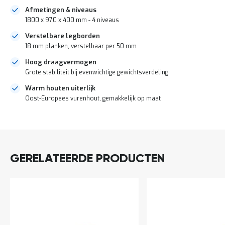
o
Afmetingen & niveaus
c
a
1800 x 970 x 400 mm - 4 niveaus
t
Verstelbare legborden
i
e
18 mm planken, verstelbaar per 50 mm
P
Hoog draagvermogen
a
Grote stabiliteit bij evenwichtige gewichtsverdeling
r
t
Warm houten uiterlijk
i
Oost-Europees vurenhout, gemakkelijk op maat
j
e
DIRECT
n
LEVERBAAR
a
a
n
GERELATEERDE PRODUCTEN
b
i
e
d
e
n
H