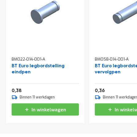
a
n
d
l
e
i
d
i
n
g
e
BM022-014-001-A
BM058-014-001-A
n
BT Euro legbordstelling
BT Euro legbordste
N
eindpen
vervolgpen
i
e
u
0,46
0,44
0,38
0,36
w
Binnen 11 werkdagen
Binnen 11 werkdage
s
C
In winkelwagen
In winkel
o
n
t
a
c