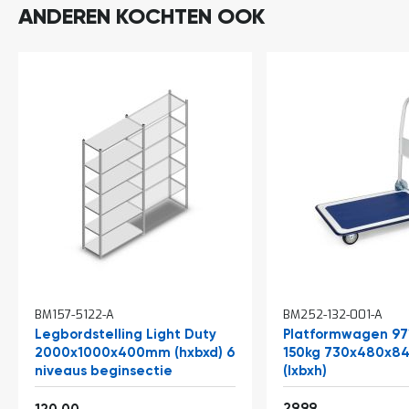
ANDEREN KOCHTEN OOK
In
BM157-5122-A
BM252-132-001-A
winkelwagen
Legbordstelling Light Duty
Platformwagen 97
2000x1000x400mm (hxbxd) 6
150kg 730x480x
niveaus beginsectie
(lxbxh)
Vanaf
36,29
145,20
29,99