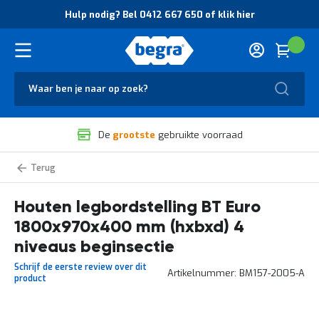
O
Hulp nodig? Bel 0412 667 650 of klik hier
v
e
r
Cart
(
Wink
B
H
e
u
g
Zoek
l
r
p
a
n
V
o
De
grootste
gebruikte voorraad
e
d
i
i
l
g
BT
i
?
Euro
g
B
legbordstelling
zelf
Houten legbordstelling BT Euro
h
e
samenstellen
e
l
1800x970x400 mm (hxbxd) 4
i
0
d
4
niveaus beginsectie
e
1
Schrijf de eerste review over dit
n
2
Artikelnummer
BM157-2005-A
product
k
6
w
6
a
7