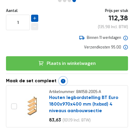
e
Ga
r
Uw
naar
DIRECT
Aantal
Prijs per stuk
t
aanpassing
het
112,38
e
LEVERBAAR
begin
c
van
135,98
h
de
e
afbeeldingen-
Binnen 11 werkdagen
c
gallerij
k
Verzendkosten 95.00
G
r
Plaats in winkelwagen
a
t
i
s
Maak de set compleet
a
d
Artikelnummer: BM158-2005-A
v
Houten legbordstelling BT Euro
i
1800x970x400 mm (hxbxd) 4
e
niveaus aanbouwsectie
s
o
83,63
101,19
Vanaf
p
l