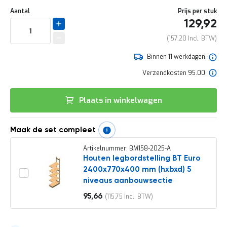
Ga
e
Uw
naar
DIRECT
Aantal
Prijs per stuk
r
aanpassing
het
t
129,92
LEVERBAAR
begin
e
van
157,20
c
de
h
afbeeldingen-
Binnen 11 werkdagen
e
gallerij
c
Verzendkosten 95.00
k
G
Plaats in winkelwagen
r
a
t
i
Maak de set compleet
s
a
Artikelnummer: BM158-2025-A
d
Houten legbordstelling BT Euro
v
2400x770x400 mm (hxbxd) 5
i
niveaus aanbouwsectie
e
s
95,66
115,75
o
Vanaf
p
l