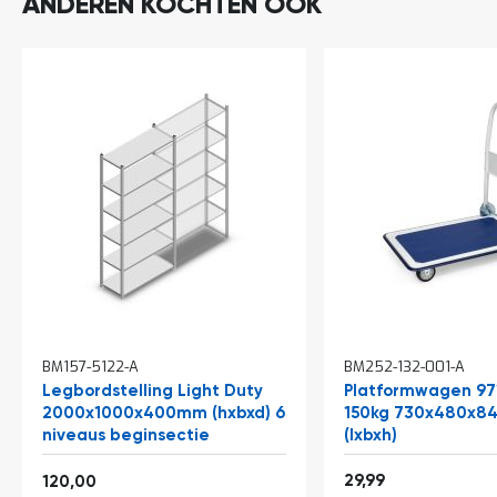
ANDEREN KOCHTEN OOK
In
BM157-5122-A
BM252-132-001-A
winkelwagen
Legbordstelling Light Duty
Platformwagen 97
2000x1000x400mm (hxbxd) 6
150kg 730x480x
niveaus beginsectie
(lxbxh)
Vanaf
36,29
145,20
29,99
120,00