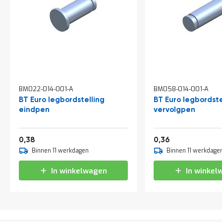
a
n
d
l
e
i
d
i
n
g
BM022-014-001-A
BM058-014-001-A
e
BT Euro legbordstelling
BT Euro legbordste
n
eindpen
vervolgpen
N
i
e
0,46
0,44
0,38
0,36
u
Binnen 11 werkdagen
Binnen 11 werkdage
w
s
In winkelwagen
In winkel
C
o
n
t
a
c