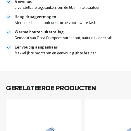
o
5 niveaus
c
5 verstelbare legplanken, om de 50 mm te plaatsen
a
t
Hoog draagvermogen
i
Sterk en stabiel houtconstructie voor zware lasten
e
Warme houten uitstraling
P
Gemaakt van Oost-Europees vurenhout, natuurlijk en strak
a
r
Eenvoudig aanpasbaar
t
Makkelijk te monteren en eenvoudig uit te breiden
i
j
DIRECT
e
n
LEVERBAAR
a
a
GERELATEERDE PRODUCTEN
n
b
i
e
d
e
n
H