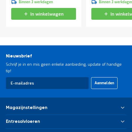
Binnen 3 werkdagen
Binnen 3 werkdage
In winkelwagen
In winkel
Nieuwsbrief
Schrijf je in en mis geen enkele aanbieding, update of handige
tip!
Abonneer
Aanmelden
u
op
onze
nieuwsbrief
Magazijnstellingen
Palletstelling
Entresolvloeren
Meta Palletstelling
Nieuwe tussenvloeren - entresolvloeren