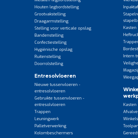
Houten legbordstelling
Inpakta
Grootvakstelling
Stapelr
stapel
Draagarmstelling
Kasten
Stelling voor verticale opslag
Heftruc
Bandenstelling
Trappe
Confectiestelling
Bordes
Hygiënische opslag
Intern 
Ruitenstelling
Veiligh
Doorrolstelling
Magazi
Entresolvloeren
Weegap
Nieuwe tussenvloeren -
Winke
entresolvloeren
werkp
Gebruikte tussenvloeren -
entresolvloeren
Kasten
Trappen
Afvalve
Leuningwerk
Winkels
Palletverwerking
Toolpan
Kolombeschermers
Gereed