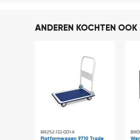
ANDEREN KOCHTEN OOK
In
In
BM252-132-001-A
BM00
winkelwagen
win
Platformwagen 9710 Trade
Wer