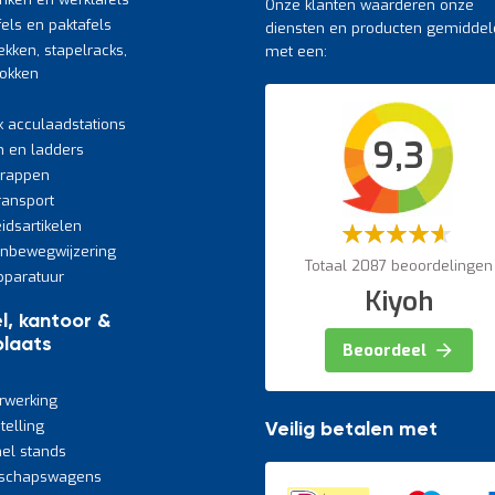
Onze klanten waarderen onze
fels en paktafels
diensten en producten gemiddel
ekken, stapelracks,
met een:
bokken
k acculaadstations
9,3
n en ladders
trappen
transport
eidsartikelen
Waardering:
60%
jnbewegwijzering
Totaal 2087 beoordelingen
paratuur
Kiyoh
l, kantoor &
laats
Beoordeel
rwerking
telling
Veilig betalen met
el stands
schapswagens