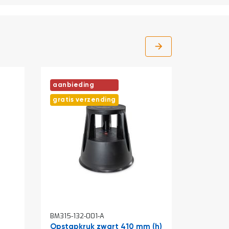
aanbieding
gratis verzending
In
In
BM315-132-001-A
BM097-00
winkelwagen
winkelw
Opstapkruk zwart 410 mm (h)
Draaide