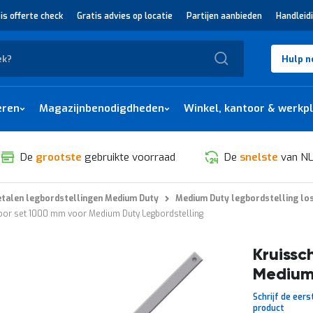
is offerte check
Gratis advies op locatie
Partijen aanbieden
Handleid
Zoek
Hulp n
eren
Magazijnbenodigdheden
Winkel, kantoor & werkp
De
grootste
gebruikte voorraad
De
snelste
van NL
talen legbordstellingen Medium Duty
Medium Duty legbordstelling lo
oor set 1000 mm voor Medium Duty Legbordstelling
Kruissc
Medium 
Schrijf de eers
product