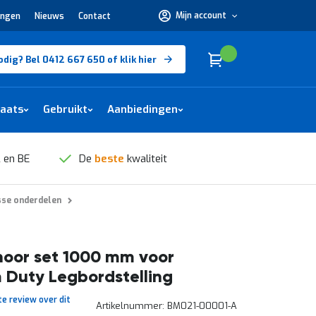
Mijn account
ingen
Nieuws
Contact
Hulp
nodig?
Bel
0412
Cart
(
)
Winkelwagen
odig? Bel 0412 667 650 of klik hier
667
650 of
klik
hier
laats
Gebruikt
Aanbiedingen
 en BE
De
beste
kwaliteit
sse onderdelen
hoor set 1000 mm voor
Duty Legbordstelling
te review over dit
Artikelnummer
BM021-00001-A