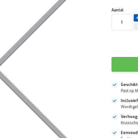
Uw
DIRECT
Aantal
aanpassing
LEVERBAAR
Geschik
Past op M
Inclusie
Wordt gel
Verhoogt
Kruisscho
Eenvoud