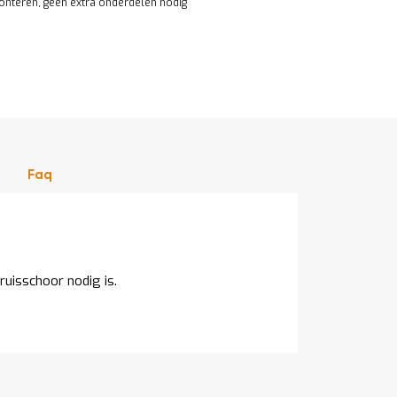
onteren, geen extra onderdelen nodig
Faq
ruisschoor nodig is.