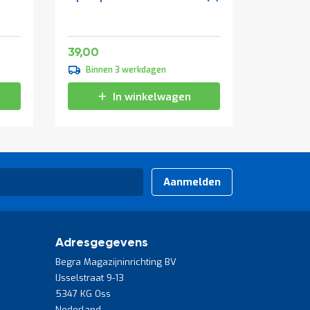
cilinders
1800x9
Zwart
Speciale
151,25
47,19
39,00
vanaf
prijs
139,00
Binnen 3 werkdagen
Binne
168,19
In winkelwagen
Aanmelden
Adresgegevens
Begra Magazijninrichting BV
IJsselstraat 9-13
5347 KG Oss
Nederland