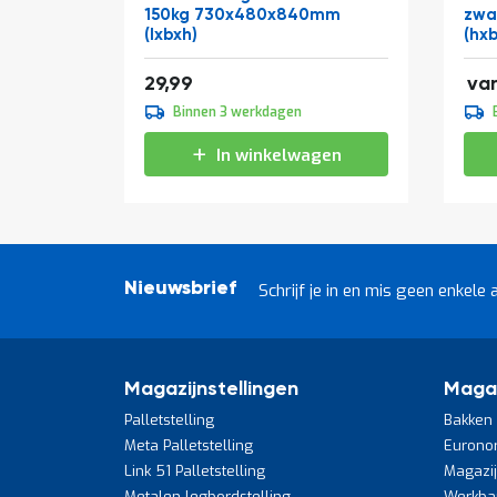
150kg 730x480x840mm
zwa
(lxbxh)
(hx
106
36,29
29,99
va
109
Binnen 3 werkdagen
133
In winkelwagen
Nieuwsbrief
Schrijf je in en mis geen enkele 
Magazijnstellingen
Maga
Palletstelling
Bakken 
Meta Palletstelling
Eurono
Link 51 Palletstelling
Magazi
Metalen legbordstelling
Werkba