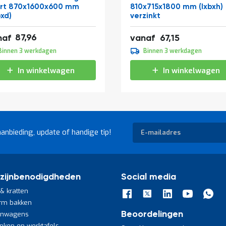
rt 870x1600x600 mm
810x715x1800 mm (lxbxh)
bxd)
verzinkt
,43
87,96
81,25
naf
vanaf
67,15
,95
Binnen 3 werkdagen
Binnen 3 werkdagen
,04
In winkelwagen
In winkelwagen
Abonneer
aanbieding, update of handige tip!
u
op
onze
nieuwsbrief
zijnbenodigdheden
Social media
& kratten
rm bakken
jnwagens
Beoordelingen
nken en werktafels