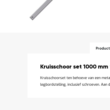
Ga
naar
het
begin
van
de
Product
afbeeldingen-
gallerij
Productomschrijving
Kruisschoor set 1000 mm
Kruisschoorset ten behoeve van een met
legbordstelling, inclusief schroeven. Aan