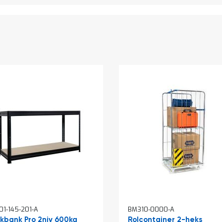
1-145-201-A
BM310-0000-A
kelwagen
kbank Pro 2niv 600kg
Rolcontainer 2-heks