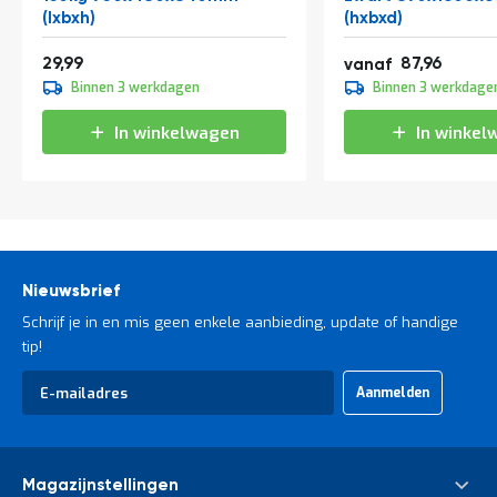
t
(lxbxh)
(hxbxd)
36,29
106,43
29,99
87,96
vanaf
Mijn
109,95
Binnen 3 werkdagen
Binnen 3 werkdage
133,04
account
In winkelwagen
In winkel
Nieuwsbrief
Schrijf je in en mis geen enkele aanbieding, update of handige
tip!
Abonneer
Aanmelden
u
op
onze
nieuwsbrief
Magazijnstellingen