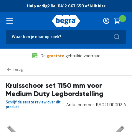
O
Hulp nodig? Bel 0412 667 650 of klik hier
v
e
r
Cart
(
Wink
B
H
e
u
g
Zoek
l
r
p
a
n
V
o
De
grootste
gebruikte voorraad
e
d
i
i
l
g
Kruisschoren
i
?
Medium
g
B
Duty
legbordstelling
Kruisschoor set 1150 mm voor
h
e
e
l
Medium Duty Legbordstelling
i
0
d
4
Schrijf de eerste review over dit
Artikelnummer
BM021-00002-A
e
1
product
n
2
k
6
w
6
Ga
a
7
naar