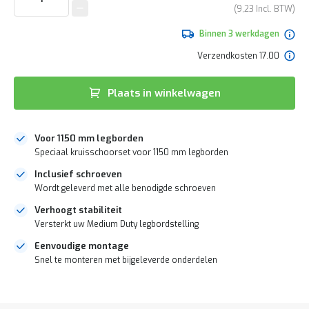
e
van
9,23
r
de
t
afbeeldingen-
Binnen 3 werkdagen
e
gallerij
c
Verzendkosten 17.00
h
e
c
Plaats in winkelwagen
k
G
r
Voor 1150 mm legborden
a
Speciaal kruisschoorset voor 1150 mm legborden
t
i
Inclusief schroeven
s
Wordt geleverd met alle benodigde schroeven
a
Verhoogt stabiliteit
d
v
Versterkt uw Medium Duty legbordstelling
i
Eenvoudige montage
e
Snel te monteren met bijgeleverde onderdelen
s
o
p
DIRECT
l