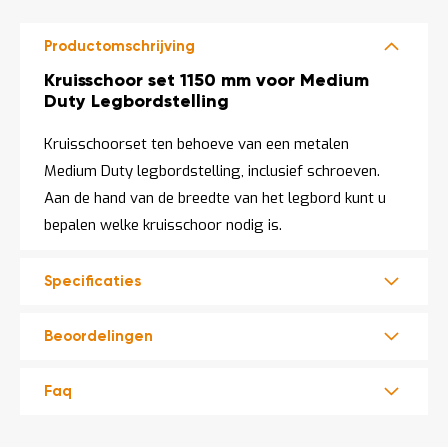
LEVERBAAR
o
c
a
Productomschrijving
t
i
Productomschrijving
Kruisschoor set 1150 mm voor Medium
e
Duty Legbordstelling
P
a
Kruisschoorset ten behoeve van een metalen
r
Medium Duty legbordstelling, inclusief schroeven.
t
i
Aan de hand van de breedte van het legbord kunt u
j
bepalen welke kruisschoor nodig is.
e
n
a
Specificaties
a
n
b
i
Beoordelingen
e
d
e
Faq
n
H