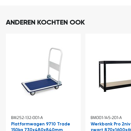
a
n
d
l
ANDEREN KOCHTEN OOK
e
i
d
i
n
g
e
n
N
i
e
u
w
s
C
o
In
In
n
BM252-132-001-A
BM001-145-201-A
winkelwagen
winkelwagen
t
Platformwagen 9710 Trade
Werkbank Pro 2niv
a
c
150kg 730x480x840mm
zwart 870x1600x