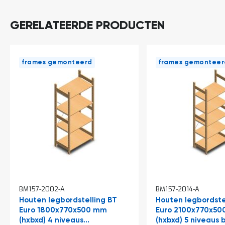
o
c
a
GERELATEERDE PRODUCTEN
t
i
e
P
frames gemonteerd
frames gemonteer
a
r
t
i
j
e
n
a
a
n
b
i
e
d
BM157-2002-A
BM157-2014-A
e
Houten legbordstelling BT
Houten legbordste
n
Euro 1800x770x500 mm
Euro 2100x770x5
H
(hxbxd) 4 niveaus
(hxbxd) 5 niveaus 