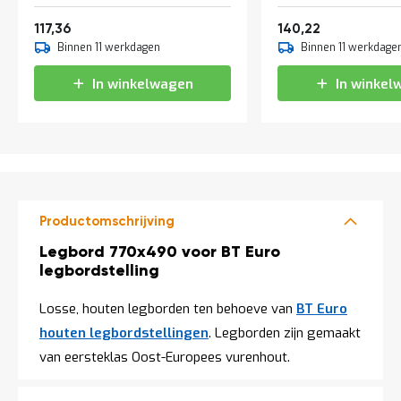
a
beginsectie
Vanaf
Vanaf
n
142,01
169,67
117,36
140,22
d
Binnen 11 werkdagen
Binnen 11 werkdage
l
e
In winkelwagen
In winkel
i
d
i
n
g
e
n
N
Productomschrijving
i
e
Productomschrijving
Legbord 770x490 voor BT Euro
u
legbordstelling
w
s
Losse, houten legborden ten behoeve van
BT Euro
C
houten legbordstellingen
. Legborden zijn
gemaakt
o
n
van eersteklas Oost-Europees vurenhout.
t
a
c