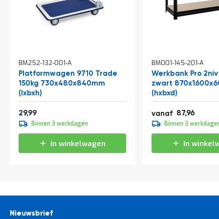
In
In
BM252-132-001-A
BM001-145-201-A
winkelwagen
winkelwagen
Platformwagen 9710 Trade
Werkbank Pro 2niv
150kg 730x480x840mm
zwart 870x1600x
(lxbxh)
(hxbxd)
36,29
106,43
29,99
87,96
vanaf
109,95
Binnen 3 werkdagen
Binnen 3 werkdage
133,04
In winkelwagen
In winkel
Nieuwsbrief