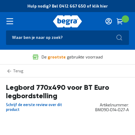
O
Hulp nodig? Bel 0412 667 650 of klik hier
v
e
r
Cart
(
Wink
B
H
e
u
g
Zoek
l
r
p
a
n
V
o
De
grootste
gebruikte voorraad
e
d
i
i
l
g
Legborden
i
?
BT
g
B
Euro
legbordstelling
Legbord 770x490 voor BT Euro
h
e
e
l
legbordstelling
i
0
d
4
Schrijf de eerste review over dit
Artikelnummer
e
1
product
BM090-014-027-A
n
2
k
6
w
6
Ga
a
7