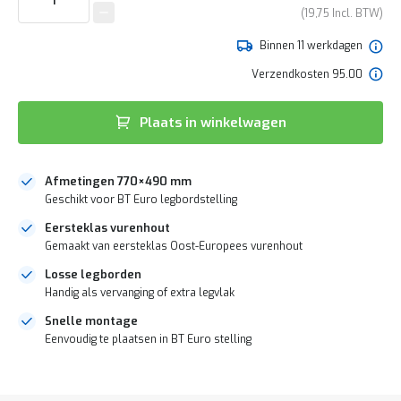
e
van
19,75
r
de
t
afbeeldingen-
Binnen 11 werkdagen
e
gallerij
c
Verzendkosten 95.00
h
e
c
Plaats in winkelwagen
k
G
r
Afmetingen 770×490 mm
a
Geschikt voor BT Euro legbordstelling
t
i
Eersteklas vurenhout
s
Gemaakt van eersteklas Oost-Europees vurenhout
a
d
Losse legborden
v
Handig als vervanging of extra legvlak
i
Snelle montage
e
s
Eenvoudig te plaatsen in BT Euro stelling
o
p
DIRECT
l
LEVERBAAR