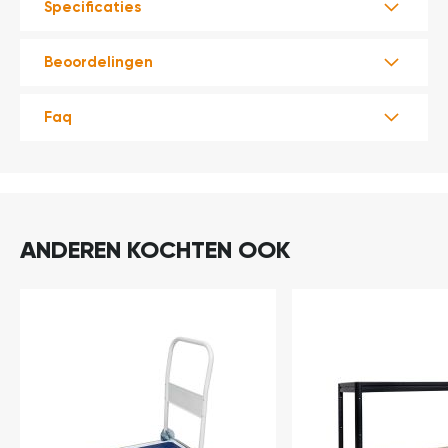
Specificaties
t
Beoordelingen
Mijn
account
Faq
ANDEREN KOCHTEN OOK