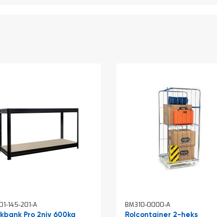
1-145-201-A
BM310-0000-A
kelwagen
kbank Pro 2niv 600kg
Rolcontainer 2-heks