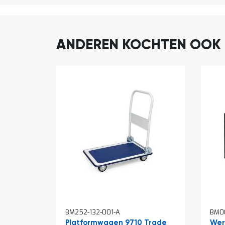
ANDEREN KOCHTEN OOK
In
In
BM252-132-001-A
BM00
winkelwagen
win
Platformwagen 9710 Trade
Wer