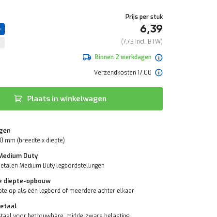
Prijs per stuk
6,39
7,73
Binnen 2 werkdagen
Verzendkosten 17.00
Plaats in winkelwagen
gen
0 mm (breedte x diepte)
 Medium Duty
etalen Medium Duty legbordstellingen
e diepte-opbouw
te op als één legbord of meerdere achter elkaar
etaal
taal voor betrouwbare, middelzware belasting