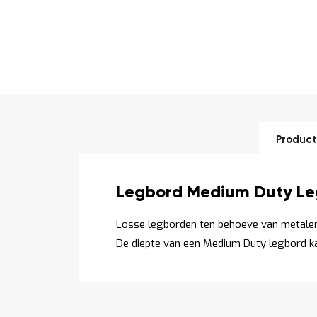
Ga
naar
het
begin
van
de
Product
afbeeldingen-
gallerij
Productomschrijving
Legbord Medium Duty Leg
Losse legborden ten behoeve van metalen
worden opgebouwd; een legbord op é
De diepte van een Medium Duty legbord 