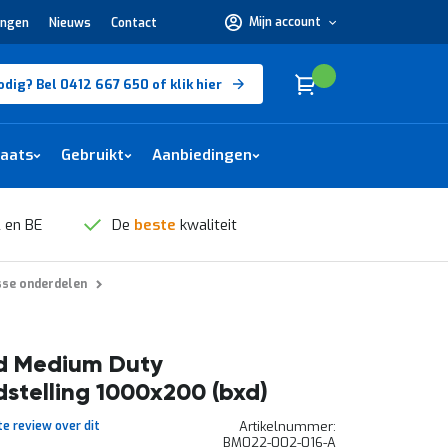
Mijn account
ingen
Nieuws
Contact
Hulp
nodig?
Bel
0412
Cart
(
)
Winkelwagen
odig? Bel 0412 667 650 of klik hier
667
650 of
klik
hier
laats
Gebruikt
Aanbiedingen
 en BE
De
beste
kwaliteit
sse onderdelen
d Medium Duty
stelling 1000x200 (bxd)
te review over dit
Artikelnummer
BM022-002-016-A