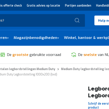
is offerte check
Gratis advies op locatie
Partijen aanbieden
Handleid
Zoek
Hulp n
eren
Magazijnbenodigdheden
Winkel, kantoor & werkp
De
grootste
gebruikte voorraad
De
snelste
van NL
talen legbordstellingen Medium Duty
Medium Duty legbordstelling lo
ium Duty Legbordstelling 1000x200 (bxd)
Legbor
Legbord
Schrijf de eers
product