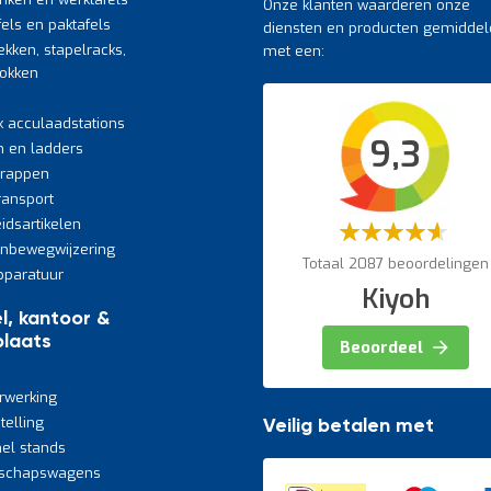
Onze klanten waarderen onze
fels en paktafels
diensten en producten gemiddel
ekken, stapelracks,
met een:
bokken
k acculaadstations
9,3
n en ladders
trappen
transport
eidsartikelen
Waardering:
60%
jnbewegwijzering
Totaal 2087 beoordelingen
paratuur
Kiyoh
l, kantoor &
laats
Beoordeel
rwerking
telling
Veilig betalen met
el stands
schapswagens