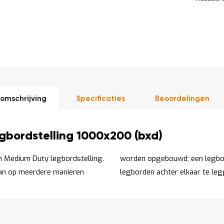
DIRECT
LEVERBAAR
omschrijving
Specificaties
Beoordelingen
bordstelling 1000x200 (bxd)
 Medium Duty legbordstelling.
én diepte of door meerdere
kan op meerdere manieren
legborden achter elkaar te leg