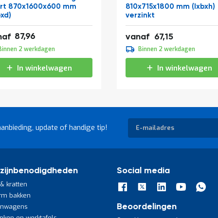
rt 870x1600x600 mm
810x715x1800 mm (lxbxh)
bxd)
verzinkt
,43
87,96
81,25
naf
vanaf
67,15
,95
Binnen 2 werkdagen
Binnen 2 werkdagen
,04
In winkelwagen
In winkelwagen
Abonneer
aanbieding, update of handige tip!
u
op
onze
nieuwsbrief
zijnbenodigdheden
Social media
& kratten
rm bakken
jnwagens
Beoordelingen
nken en werktafels