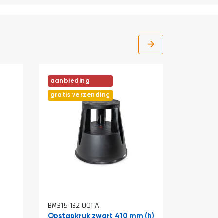
aanbieding
gratis verzending
In
In
BM315-132-001-A
BM097-00
winkelwagen
winkelw
Opstapkruk zwart 410 mm (h)
Draaide