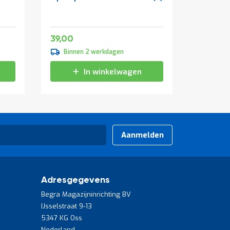
cilinders
1800x9
Zwart
Speciale
151,25
47,19
39,00
vanaf
prijs
139,00
Binnen 2 werkdagen
Binne
168,19
In winkelwagen
Aanmelden
Adresgegevens
Begra Magazijninrichting BV
IJsselstraat 9-13
5347 KG Oss
Nederland