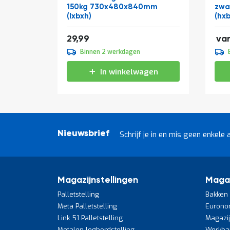
150kg 730x480x840mm
zwa
(lxbxh)
(hx
106
36,29
29,99
va
109
Binnen 2 werkdagen
133
In winkelwagen
Nieuwsbrief
Schrijf je in en mis geen enkele 
Magazijnstellingen
Maga
Palletstelling
Bakken 
Meta Palletstelling
Eurono
Link 51 Palletstelling
Magazi
Metalen legbordstelling
Werkba