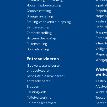
Houten legbordstelling
Inpakta
Grootvakstelling
Stapelr
stapel
Draagarmstelling
Kasten
Stelling voor verticale opslag
Heftruc
Bandenstelling
Trappe
Confectiestelling
Bordes
Hygiënische opslag
Intern 
Ruitenstelling
Veiligh
Doorrolstelling
Magazi
Entresolvloeren
Weegap
Nieuwe tussenvloeren -
Winke
entresolvloeren
werkp
Gebruikte tussenvloeren -
entresolvloeren
Kasten
Trappen
Afvalve
Leuningwerk
Winkels
Palletverwerking
Toolpan
Kolombeschermers
Gereed