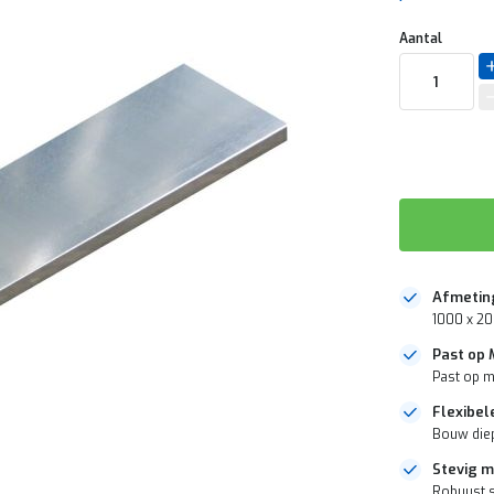
Aantal
Afmetin
1000 x 20
Past op
Past op m
Flexibel
Bouw diep
Stevig m
Robuust s