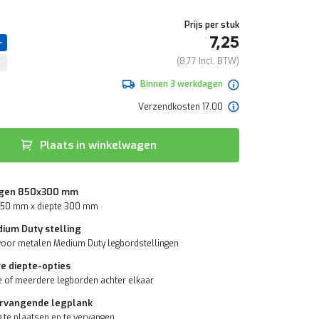
Prijs per stuk
7,25
8,77
Binnen 3 werkdagen
Verzendkosten 17.00
Plaats in winkelwagen
gen 850x300 mm
850 mm x diepte 300 mm
ium Duty stelling
voor metalen Medium Duty legbordstellingen
e diepte-opties
e of meerdere legborden achter elkaar
ervangende legplank
 te plaatsen en te vervangen