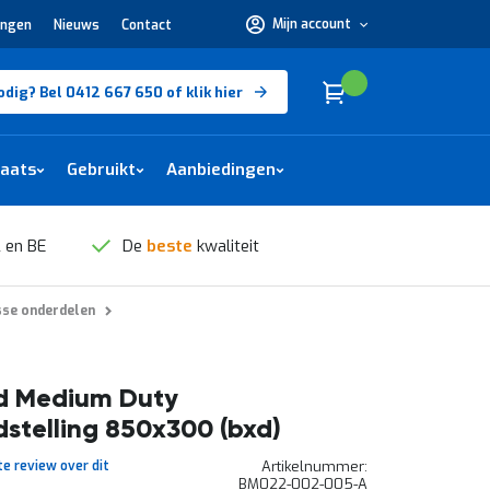
Mijn account
ingen
Nieuws
Contact
Hulp
nodig?
Bel
0412
Cart
(
)
Winkelwagen
odig? Bel 0412 667 650 of klik hier
667
650 of
klik
hier
laats
Gebruikt
Aanbiedingen
 en BE
De
beste
kwaliteit
sse onderdelen
d Medium Duty
stelling 850x300 (bxd)
te review over dit
Artikelnummer
BM022-002-005-A