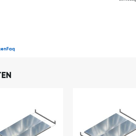
DIRECT
LEVERBAAR
gen
Faq
TEN