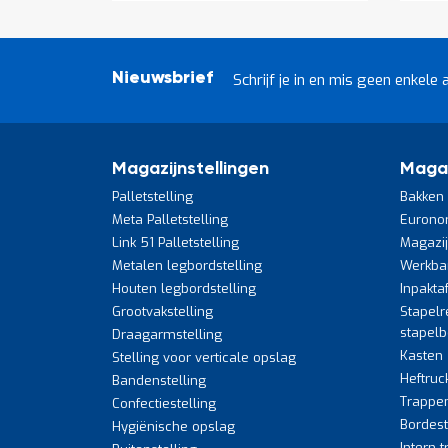
Nieuwsbrief
Schrijf je in en mis geen enkele 
Magazijnstellingen
Maga
Palletstelling
Bakken 
Meta Palletstelling
Eurono
Link 51 Palletstelling
Magazi
Metalen legbordstelling
Werkba
Houten legbordstelling
Inpakta
Grootvakstelling
Stapelr
stapel
Draagarmstelling
Kasten
Stelling voor verticale opslag
Heftruc
Bandenstelling
Trappe
Confectiestelling
Bordes
Hygiënische opslag
Intern 