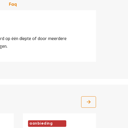
Faq
gen.
aanbieding