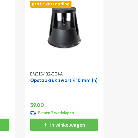
gratis verzending
In
In
BM315-132-001-A
BM097-00
winkelwagen
winkelw
Opstapkruk zwart 410 mm (h)
Draaide
cilinders
1800x9
Zwart
Speciale
151,25
47,19
39,00
vanaf
prijs
139,00
Binnen 3 werkdagen
Binne
168,19
In winkelwagen