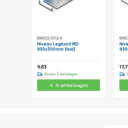
BM032-0112-A
BM03
Niveau Legbord MD
Niv
850x300mm (bxd)
850
Vanaf
Van
11,89
9,83
17,7
Binnen 3 werkdagen
In winkelwagen