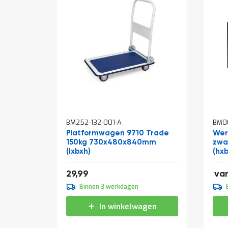
In
In
BM252-132-001-A
BM00
winkelwagen
win
Platformwagen 9710 Trade
Wer
150kg 730x480x840mm
zwa
(lxbxh)
(hx
106
36,29
29,99
va
109
Binnen 3 werkdagen
133
In winkelwagen