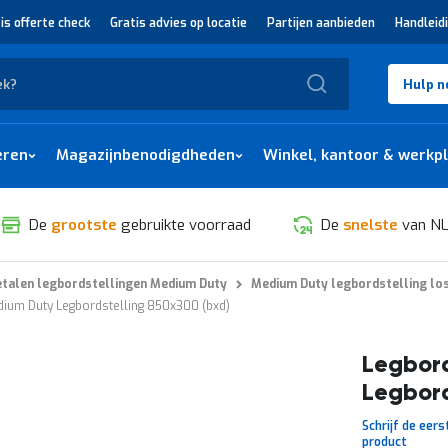
is offerte check
Gratis advies op locatie
Partijen aanbieden
Handleid
Zoek
Hulp n
eren
Magazijnbenodigdheden
Winkel, kantoor & werkp
De
grootste
gebruikte voorraad
De
snelste
van NL
talen legbordstellingen Medium Duty
Medium Duty legbordstelling lo
ium Duty Legbordstelling 850x300 (bxd)
Legbor
Legbord
Schrijf de eers
product