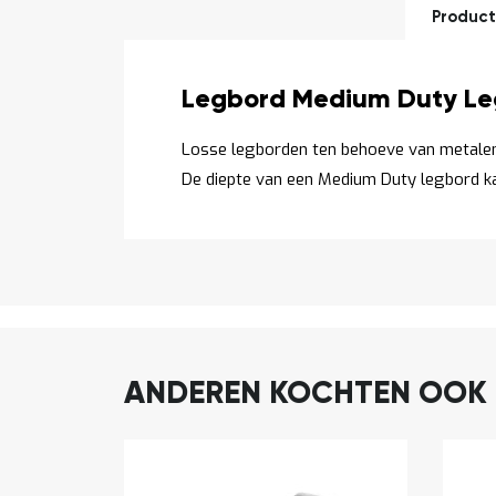
Product
Productomschrijving
Legbord Medium Duty Leg
Losse legborden ten behoeve van metalen
worden opgebouwd; een legbord op é
De diepte van een Medium Duty legbord 
ANDEREN KOCHTEN OOK