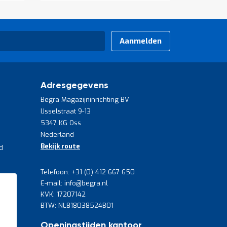
Aanmelden
Adresgegevens
Begra Magazijninrichting BV
IJsselstraat 9-13
5347 KG Oss
Nederland
Bekijk route
d
Telefoon: +31 (0) 412 667 650
E-mail: info@begra.nl
KVK: 17207142
BTW: NL818038524B01
Openingstijden kantoor