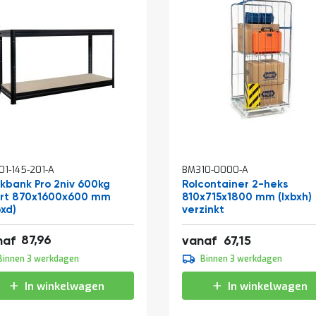
1-145-201-A
BM310-0000-A
kelwagen
kbank Pro 2niv 600kg
Rolcontainer 2-heks
rt 870x1600x600 mm
810x715x1800 mm (lxbxh)
bxd)
verzinkt
,43
87,96
81,25
naf
vanaf
67,15
,95
Binnen 3 werkdagen
Binnen 3 werkdagen
,04
In winkelwagen
In winkelwagen