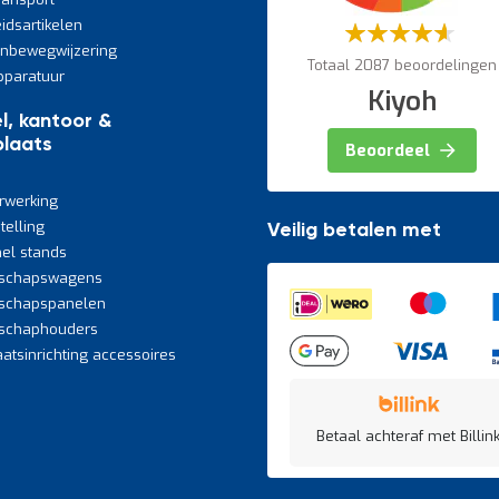
eidsartikelen
Waardering:
60%
jnbewegwijzering
Totaal 2087 beoordelingen
paratuur
Kiyoh
l, kantoor &
laats
Beoordeel
rwerking
telling
Veilig betalen met
el stands
schapswagens
schapspanelen
schaphouders
atsinrichting accessoires
Betaal achteraf met Billink