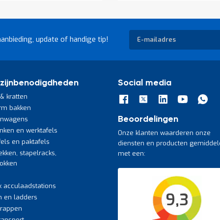
Abonneer
aanbieding, update of handige tip!
u
op
onze
nieuwsbrief
zijnbenodigdheden
Social media
& kratten
rm bakken
jnwagens
Beoordelingen
nken en werktafels
Onze klanten waarderen onze
fels en paktafels
diensten en producten gemiddel
ekken, stapelracks,
met een:
bokken
k acculaadstations
9,3
n en ladders
trappen
transport