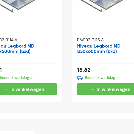
2-0114-A
BM032-0115-A
eau Legbord MD
Niveau Legbord MD
x500mm (bxd)
850x600mm (bxd)
af
Vanaf
21,43
22,77
1
18,82
Binnen 3 werkdagen
Binnen 3 werkdagen
In winkelwagen
In winkelwagen