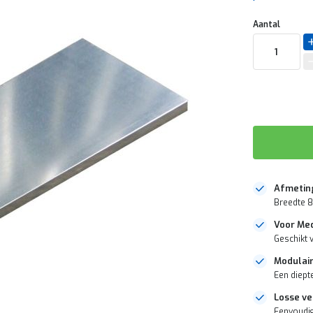
Aantal
Afmetin
Breedte 
Voor Med
Geschikt 
Modulair
Een diept
Losse v
Eenvoudig