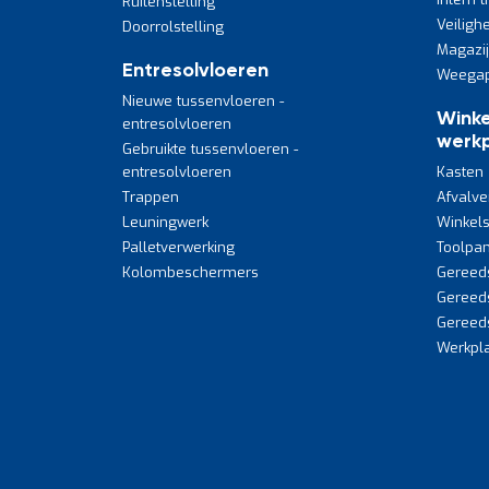
Ruitenstelling
Veiligh
Doorrolstelling
Magazi
Entresolvloeren
Weegap
Nieuwe tussenvloeren -
Winke
entresolvloeren
werkp
Gebruikte tussenvloeren -
entresolvloeren
Kasten
Trappen
Afvalve
Leuningwerk
Winkels
Palletverwerking
Toolpan
Kolombeschermers
Gereed
Gereed
Gereed
Werkpla