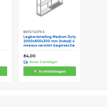
BM157-0379-A
BM157-03
Legbordstelling Medium Duty
Legbord
2000x850x300 mm (hxbxd) 4
2000x85
niveaus verzinkt beginsectie
niveaus 
Vanaf
Vanaf
101,64
1
84,00
94,00
Binnen 3 werkdagen
Binne
In winkelwagen