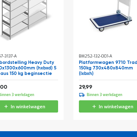
In
7-3137-A
BM252-132-001-A
winkelwagen
bordstelling Heavy Duty
Platformwagen 9710 Tra
0x1300x600mm (hxbxd) 5
150kg 730x480x840mm
eaus 150 kg beginsectie
(lxbxh)
af
279,51
36,29
,00
29,99
Binnen 3 werkdagen
Binnen 3 werkdagen
In winkelwagen
In winkelwagen