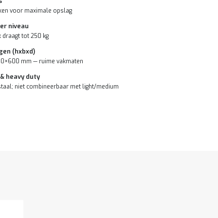
s
ken voor maximale opslag
er niveau
 draagt tot 250 kg
gen (hxbxd)
0×600 mm — ruime vakmaten
 & heavy duty
taal; niet combineerbaar met light/medium