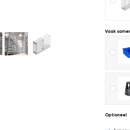
Vaak same
Optioneel