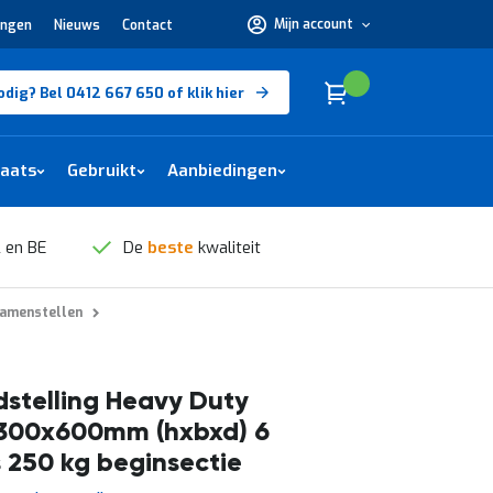
Mijn account
ingen
Nieuws
Contact
Hulp
nodig?
Bel
0412
Cart
(
)
Winkelwagen
odig? Bel 0412 667 650 of klik hier
667
650 of
klik
hier
laats
Gebruikt
Aanbiedingen
 en BE
De
beste
kwaliteit
samenstellen
stelling Heavy Duty
300x600mm (hxbxd) 6
 250 kg beginsectie