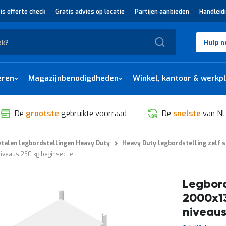
is offerte check
Gratis advies op locatie
Partijen aanbieden
Handleid
Zoek
Hulp n
eren
Magazijnbenodigdheden
Winkel, kantoor & werkp
De
grootste
gebruikte voorraad
De
snelste
van NL
talen legbordstellingen Heavy Duty
Heavy Duty legbordstelling zelf 
veaus 250 kg beginsectie
Legbord
2000x1
niveaus