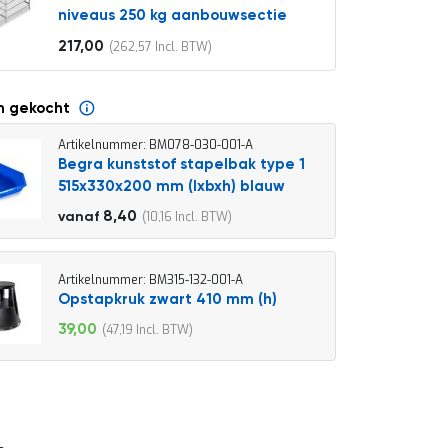
niveaus 250 kg aanbouwsectie
217,00
262,57
Vanaf
n gekocht
Artikelnummer: BM078-030-001-A
Begra kunststof stapelbak type 1
515x330x200 mm (lxbxh) blauw
9,30
8,40
10,16
vanaf
11,25
Artikelnummer: BM315-132-001-A
Opstapkruk zwart 410 mm (h)
39,00
47,19
Speciale
prijs