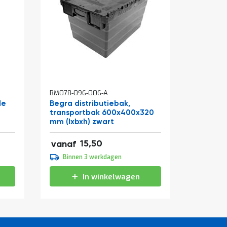
In
In
BM078-096-006-A
BM001-14
winkelwagen
winkelw
de
Begra distributiebak,
Werkban
transportbak 600x400x320
zwart 
mm (lxbxh) zwart
(hxbxd)
18,76
106,43
15,50
vanaf
vanaf
17,20
109,95
Binnen 3 werkdagen
Binne
20,81
133,04
In winkelwagen