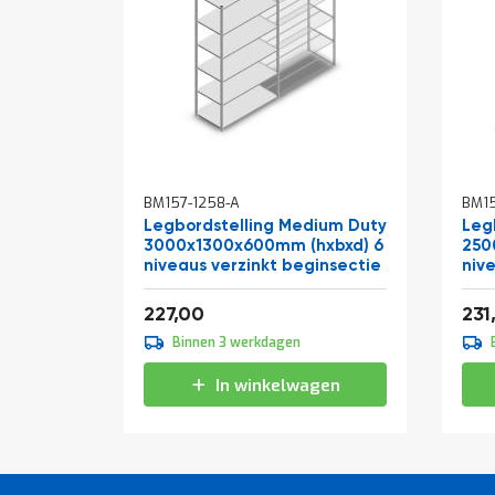
BM157-1258-A
BM15
Legbordstelling Medium Duty
Leg
3000x1300x600mm (hxbxd) 6
250
niveaus verzinkt beginsectie
niv
Vanaf
Van
274,67
227,00
231
Binnen 3 werkdagen
In winkelwagen