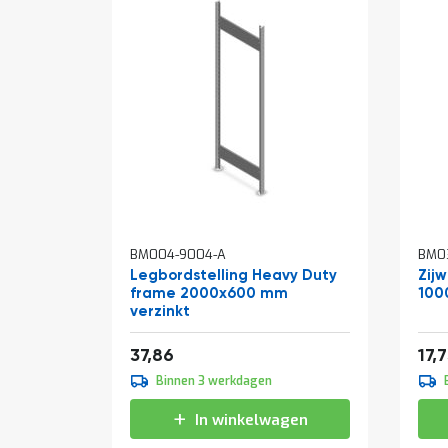
BM004-9004-A
BM0
Legbordstelling Heavy Duty
Zij
frame 2000x600 mm
100
verzinkt
Vanaf
Van
45,81
37,86
17,
Binnen 3 werkdagen
In winkelwagen