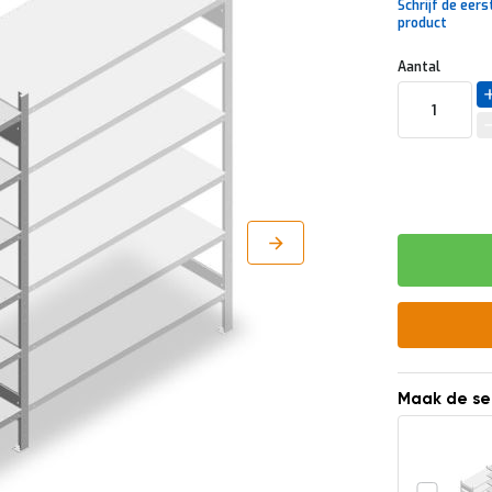
Schrijf de eers
product
Uw
DIRECT
Aantal
aanpassing
LEVERBAAR
Maak de se