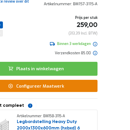
te review over dit
Artikelnummer
BM157-3115-A
Prijs per stuk
259,00
313,39
Binnen 3 werkdagen
Verzendkosten 85.00
Plaats in winkelwagen
Configureer Maatwerk
t compleet
Artikelnummer: BM158-3115-A
Legbordstelling Heavy Duty
2000x1300x600mm (hxbxd) 6