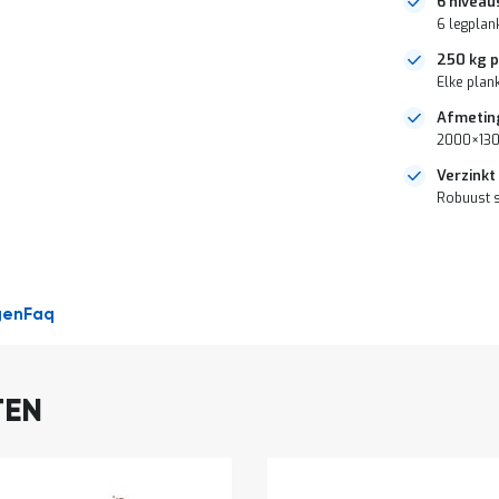
6 niveau
6 legplan
250 kg p
Elke plank
Afmetin
2000×130
Verzinkt
Robuust s
DIRECT
LEVERBAAR
gen
Faq
TEN