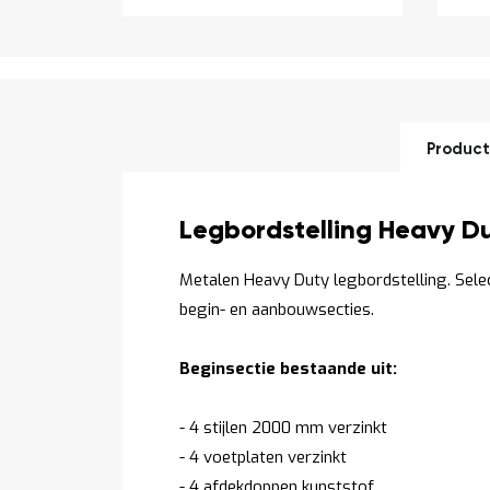
Product
Productomschrijving
Legbordstelling Heavy D
Metalen Heavy Duty legbordstelling. Sel
begin- en aanbouwsecties.
Beginsectie bestaande uit:
- 4 stijlen 2000 mm verzinkt
- 4 voetplaten verzinkt
- 4 afdekdoppen kunststof