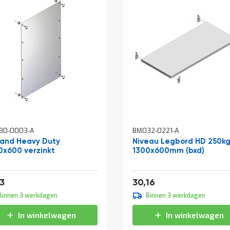
30-0003-A
BM032-0221-A
wand Heavy Duty
Niveau Legbord HD 250k
0x600 verzinkt
1300x600mm (bxd)
af
Vanaf
21,45
36,49
73
30,16
Binnen 3 werkdagen
Binnen 3 werkdagen
In winkelwagen
In winkelwagen