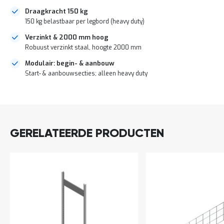
a
Draagkracht 150 kg
n
150 kg belastbaar per legbord (heavy duty)
d
l
Verzinkt & 2000 mm hoog
e
Robuust verzinkt staal, hoogte 2000 mm
i
d
Modulair: begin- & aanbouw
i
Start- & aanbouwsecties; alleen heavy duty
n
g
e
DIRECT
n
LEVERBAAR
N
i
GERELATEERDE PRODUCTEN
e
u
w
s
C
o
n
t
a
c