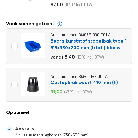
o
97,00
117,37
c
Vanaf
a
t
i
Vaak samen gekocht
e
Artikelnummer: BM078-030-001-A
P
Begra kunststof stapelbak type 1
a
515x330x200 mm (lxbxh) blauw
r
t
9,30
8,40
10,16
vanaf
i
11,25
j
e
n
Artikelnummer: BM315-132-001-A
a
Opstapkruk zwart 410 mm (h)
a
39,00
47,19
n
Speciale
b
prijs
i
e
Optioneel
d
e
n
4 niveaus
H
4 niveaus met 4 legborden (750x600 mm)