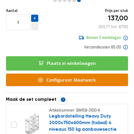
e
Ga
r
Uw
naar
DIRECT
Aantal
Prijs per stuk
t
aanpassing
het
137,00
e
LEVERBAAR
begin
c
van
165,77
h
de
e
afbeeldingen-
Binnen 3 werkdagen
c
gallerij
k
Verzendkosten 85.00
G
r
Plaats in winkelwagen
a
t
i
Configureer Maatwerk
s
a
d
v
Maak de set compleet
i
e
Artikelnummer: BM158-3100-A
s
Legbordstelling Heavy Duty
o
2000x750x600mm (hxbxd) 4
p
l
niveaus 150 kg aanbouwsectie