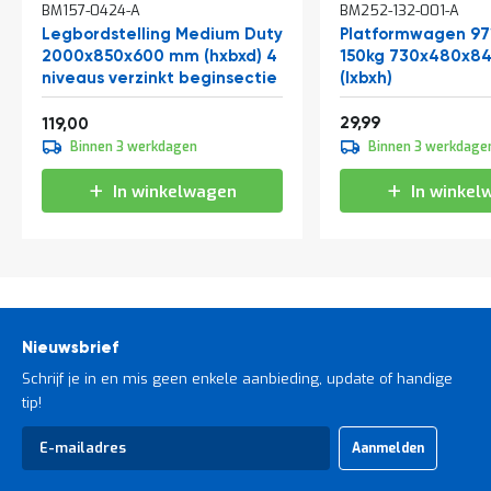
BM157-0424-A
BM252-132-001-A
winkelwagen
Legbordstelling Medium Duty
Platformwagen 97
2000x850x600 mm (hxbxd) 4
150kg 730x480x
niveaus verzinkt beginsectie
(lxbxh)
Vanaf
36,29
143,99
29,99
119,00
Binnen 3 werkdagen
Binnen 3 werkdage
In winkelwagen
In winkel
Nieuwsbrief
Schrijf je in en mis geen enkele aanbieding, update of handige
tip!
Abonneer
Aanmelden
u
op