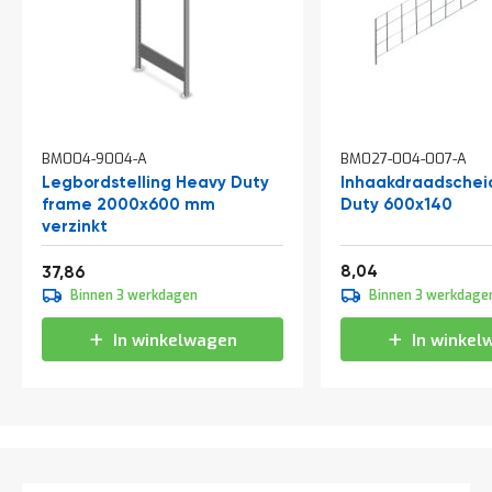
t
Mijn
account
BM004-9004-A
BM027-004-007-A
Legbordstelling Heavy Duty
Inhaakdraadschei
frame 2000x600 mm
Duty 600x140
verzinkt
Vanaf
9,73
45,81
8,04
37,86
Binnen 3 werkdagen
Binnen 3 werkdage
In winkelwagen
In winkel