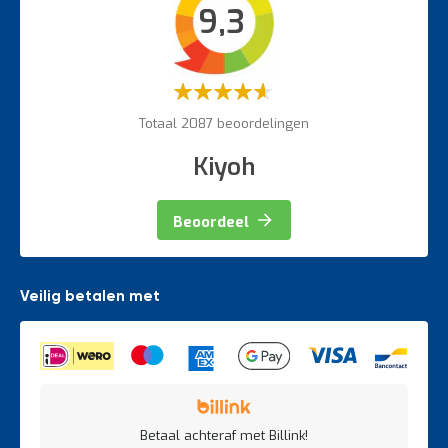
9,3
Veiligheidsartikelen
Magazijnbewegwijzering
Weegapparatuur
Waardering:
60%
Totaal 2087 beoordelingen
Kiyoh
Beoordeel
Veilig betalen met
Betaal achteraf met Billink!