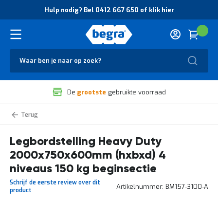
O
Hulp nodig? Bel 0412 667 650 of klik hier
v
e
r
Cart
(
Wink
B
H
e
u
g
Zoek
l
r
p
a
n
V
o
De
grootste
gebruikte voorraad
e
d
i
i
l
g
Heavy
i
?
Duty
g
B
legbordstelling
zelf
Legbordstelling Heavy Duty
h
e
samenstellen
e
l
2000x750x600mm (hxbxd) 4
i
0
d
4
niveaus 150 kg beginsectie
e
1
Schrijf de eerste review over dit
n
2
Artikelnummer
BM157-3100-A
product
k
6
w
6
a
7