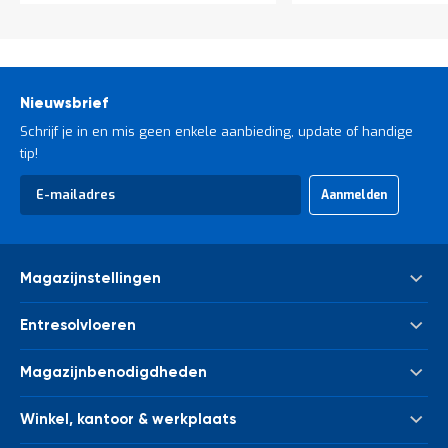
Nieuwsbrief
Schrijf je in en mis geen enkele aanbieding, update of handige
tip!
Abonneer
Aanmelden
u
op
onze
nieuwsbrief
Magazijnstellingen
Palletstelling
Entresolvloeren
Meta Palletstelling
Nieuwe tussenvloeren - entresolvloeren
Link 51 Palletstelling
Magazijnbenodigdheden
Gebruikte tussenvloeren - entresolvloeren
Metalen legbordstelling
Bakken & kratten
Trappen
Houten legbordstelling
Winkel, kantoor & werkplaats
Euronorm bakken
Leuningwerk
Grootvakstelling