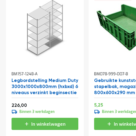
In
BM157-1248-A
BM078-999-007-B
winkelwagen
Legbordstelling Medium Duty
Gebruikte kunstst
3000x1000x800mm (hxbxd) 6
stapelbak, magaz
niveaus verzinkt beginsectie
800x600x290 mm (
groen
Vanaf
Speciale
6,35
273,46
5,25
226,00
prijs
Binnen 3 werkdagen
Binnen 3 werkdage
In winkelwagen
In winkel