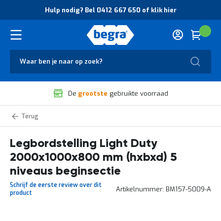
O
Hulp nodig? Bel 0412 667 650 of klik hier
v
e
r
Cart
(
Wink
B
H
e
u
g
Zoek
l
r
p
a
n
V
o
De
grootste
gebruikte voorraad
e
d
i
i
l
g
Light
i
?
Duty
g
B
legbordstelling
zelf
Legbordstelling Light Duty
h
e
samenstellen
e
l
2000x1000x800 mm (hxbxd) 5
i
0
d
4
niveaus beginsectie
e
1
Schrijf de eerste review over dit
n
2
Artikelnummer
BM157-5009-A
product
k
6
w
6
a
7