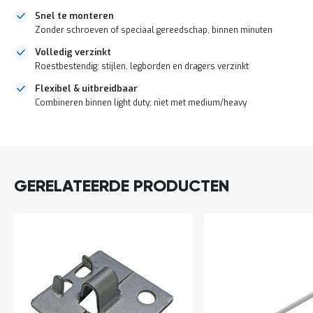
a
Snel te monteren
n
Zonder schroeven of speciaal gereedschap, binnen minuten
d
l
Volledig verzinkt
e
Roestbestendig: stijlen, legborden en dragers verzinkt
i
d
Flexibel & uitbreidbaar
i
Combineren binnen light duty; niet met medium/heavy
n
g
e
DIRECT
n
LEVERBAAR
N
i
GERELATEERDE PRODUCTEN
e
u
w
s
C
o
n
t
a
c