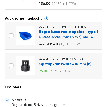
o
136,00
164,56
c
Vanaf
a
t
i
Vaak samen gekocht
e
Artikelnummer: BM078-030-001-A
P
Begra kunststof stapelbak type 1
a
515x330x200 mm (lxbxh) blauw
r
t
9,30
8,40
10,16
vanaf
i
11,25
j
e
n
Artikelnummer: BM315-132-001-A
a
Opstapkruk zwart 410 mm (h)
a
39,00
47,19
n
Speciale
b
prijs
i
e
Optioneel
d
e
n
5 niveaus
H
Beginsectie met 5 niveaus en legborden