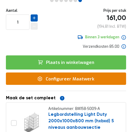
e
Ga
r
Uw
naar
DIRECT
Aantal
Prijs per stuk
t
aanpassing
het
161,00
e
LEVERBAAR
begin
c
van
194,81
h
de
e
afbeeldingen-
Binnen 3 werkdagen
c
gallerij
k
Verzendkosten 85.00
G
r
Plaats in winkelwagen
a
t
i
Configureer Maatwerk
s
a
d
v
Maak de set compleet
i
e
Artikelnummer: BM158-5009-A
s
Legbordstelling Light Duty
o
2000x1000x800 mm (hxbxd) 5
p
l
niveaus aanbouwsectie