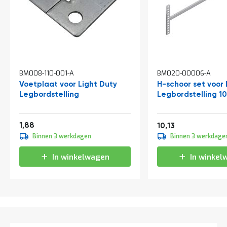
t
Mijn
account
BM008-110-001-A
BM020-00006-A
Voetplaat voor Light Duty
H-schoor set voor 
Legbordstelling
Legbordstelling 
Vanaf
2,27
1,88
12,26
10,13
Binnen 3 werkdagen
Binnen 3 werkdage
In winkelwagen
In winkel