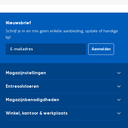
Nieuwsbrief
Schrijf je in en mis geen enkele aanbieding, update of handige
tip!
Abonneer
Aanmelden
u
op
onze
nieuwsbrief
Magazijnstellingen
Palletstelling
Entresolvloeren
Meta Palletstelling
Nieuwe tussenvloeren - entresolvloeren
Link 51 Palletstelling
Magazijnbenodigdheden
Gebruikte tussenvloeren - entresolvloeren
Metalen legbordstelling
Bakken & kratten
Trappen
Houten legbordstelling
Winkel, kantoor & werkplaats
Euronorm bakken
Leuningwerk
Grootvakstelling
Kasten
Magazijnwagens
Palletverwerking
Draagarmstelling