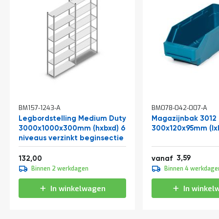
In
BM157-1243-A
BM078-042-007-A
winkelwagen
Legbordstelling Medium Duty
Magazijnbak 3012
3000x1000x300mm (hxbxd) 6
300x120x95mm (lx
niveaus verzinkt beginsectie
Vanaf
4,34
159,72
3,59
132,00
vanaf
3,99
Binnen 2 werkdagen
Binnen 4 werkdage
4,83
In winkelwagen
In winkel