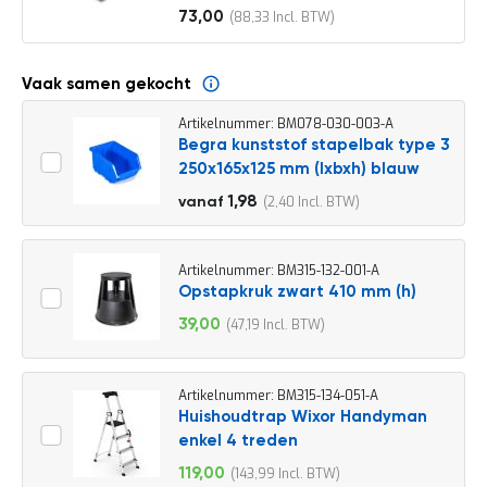
o
73,00
88,33
c
Vanaf
a
t
i
Vaak samen gekocht
e
Artikelnummer: BM078-030-003-A
P
Begra kunststof stapelbak type 3
a
250x165x125 mm (lxbxh) blauw
r
t
2,20
1,98
2,40
vanaf
i
2,66
j
e
n
Artikelnummer: BM315-132-001-A
a
Opstapkruk zwart 410 mm (h)
a
39,00
47,19
n
Speciale
b
prijs
i
e
Artikelnummer: BM315-134-051-A
d
Huishoudtrap Wixor Handyman
e
enkel 4 treden
n
119,00
143,99
H
Speciale