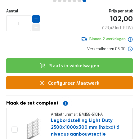
e
Ga
r
Uw
naar
DIRECT
Aantal
Prijs per stuk
t
aanpassing
het
102,00
e
LEVERBAAR
begin
c
van
123,42
h
de
e
afbeeldingen-
Binnen 2 werkdagen
c
gallerij
k
Verzendkosten 85.00
G
r
Plaats in winkelwagen
a
t
i
Configureer Maatwerk
s
a
d
v
Maak de set compleet
i
e
Artikelnummer: BM158-5101-A
s
Legbordstelling Light Duty
o
2500x1000x300 mm (hxbxd) 6
p
l
niveaus aanbouwsectie