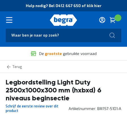
O
Hulp nodig? Bel 0412 667 650 of klik hier
v
e
r
Cart
(
Wink
B
H
e
u
g
Zoek
l
r
p
a
n
V
o
De
grootste
gebruikte voorraad
e
d
i
i
l
g
Light
i
?
Duty
g
B
legbordstelling
zelf
Legbordstelling Light Duty
h
e
samenstellen
e
l
2500x1000x300 mm (hxbxd) 6
i
0
d
4
niveaus beginsectie
e
1
Schrijf de eerste review over dit
n
2
Artikelnummer
BM157-5101-A
product
k
6
w
6
a
7