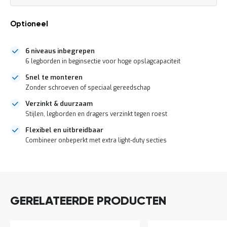
a
prijs
n
d
Optioneel
l
e
i
6 niveaus inbegrepen
d
6 legborden in beginsectie voor hoge opslagcapaciteit
i
Snel te monteren
n
g
Zonder schroeven of speciaal gereedschap
e
Verzinkt & duurzaam
n
Stijlen, legborden en dragers verzinkt tegen roest
N
i
Flexibel en uitbreidbaar
e
Combineer onbeperkt met extra light-duty secties
u
w
DIRECT
s
LEVERBAAR
C
o
n
GERELATEERDE PRODUCTEN
t
a
c