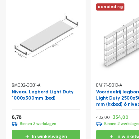
t
aanbieding
Mijn
account
BM032-0001-A
BM171-5019-A
Niveau Legbord Light Duty
Voordeelrij legbor
1000x300mm (bxd)
Light Duty 2500x
mm (hxbxd) 6 nive
Vanaf
Normale prijs
Vanaf
10,62
486,42
428
8,78
354,00
402,00
Binnen 2 werkdagen
Binnen 2 werkdage
In winkelwagen
In winkel