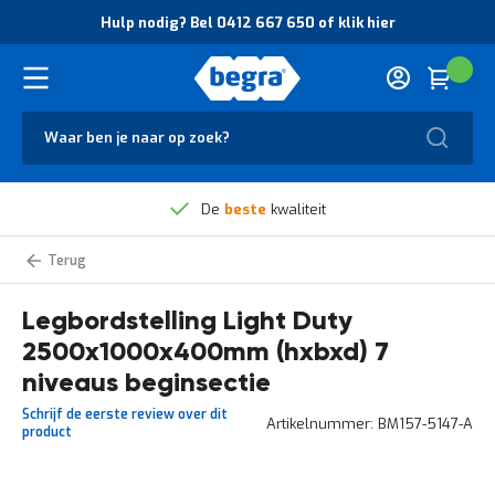
O
Hulp nodig? Bel 0412 667 650 of klik hier
v
e
r
Cart
(
Wink
B
H
e
u
g
Zoek
l
r
p
a
n
V
o
beste
kwaliteit
€
Laagste
prij
e
d
i
i
l
g
Light
i
?
Duty
g
B
legbordstelling
zelf
Legbordstelling Light Duty
h
e
samenstellen
e
l
2500x1000x400mm (hxbxd) 7
i
0
d
4
niveaus beginsectie
e
1
Schrijf de eerste review over dit
n
2
Artikelnummer
BM157-5147-A
product
k
6
w
6
a
7