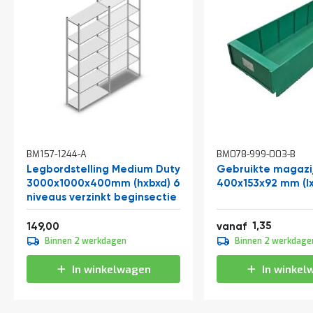
In
BM157-1244-A
BM078-999-003-B
winkelwagen
Legbordstelling Medium Duty
Gebruikte magazi
3000x1000x400mm (hxbxd) 6
400x153x92 mm (lx
niveaus verzinkt beginsectie
Vanaf
1,63
180,29
1,35
149,00
vanaf
1,50
Binnen 2 werkdagen
Binnen 2 werkdage
1,82
In winkelwagen
In winkel