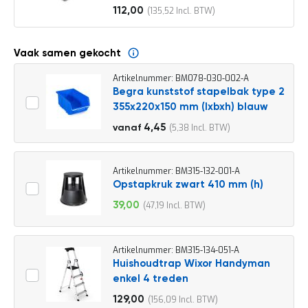
o
112,00
135,52
c
Vanaf
a
t
i
Vaak samen gekocht
e
Artikelnummer: BM078-030-002-A
P
Begra kunststof stapelbak type 2
a
355x220x150 mm (lxbxh) blauw
r
t
4,95
4,45
5,38
vanaf
i
5,99
j
e
n
Artikelnummer: BM315-132-001-A
a
Opstapkruk zwart 410 mm (h)
a
39,00
47,19
n
Speciale
b
prijs
i
e
Artikelnummer: BM315-134-051-A
d
Huishoudtrap Wixor Handyman
e
enkel 4 treden
n
129,00
156,09
H