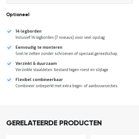
a
n
d
Optioneel
l
e
i
14 legborden
d
Inclusief 14 legborden (7 niveaus) voor veel opslag
i
Eenvoudig te monteren
n
g
Snel te zetten zonder schroeven of speciaal gereedschap
e
Verzinkt & duurzaam
n
Verzinkte staaldelen: bestand tegen roest en slijtage
N
i
Flexibel combineerbaar
e
Combineer onbeperkt met extra begin- of aanbouwsecties
u
w
DIRECT
s
LEVERBAAR
C
o
n
GERELATEERDE PRODUCTEN
t
a
c