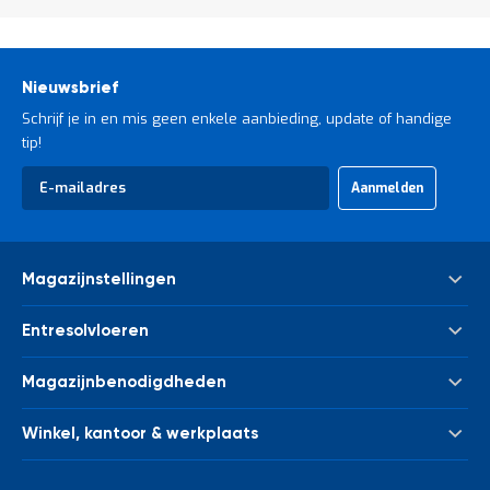
Nieuwsbrief
Schrijf je in en mis geen enkele aanbieding, update of handige
tip!
Abonneer
Aanmelden
u
op
onze
nieuwsbrief
Magazijnstellingen
Palletstelling
Entresolvloeren
Meta Palletstelling
Nieuwe tussenvloeren - entresolvloeren
Link 51 Palletstelling
Magazijnbenodigdheden
Gebruikte tussenvloeren - entresolvloeren
Metalen legbordstelling
Bakken & kratten
Trappen
Houten legbordstelling
Winkel, kantoor & werkplaats
Euronorm bakken
Leuningwerk
Grootvakstelling
Kasten
Magazijnwagens
Palletverwerking
Draagarmstelling