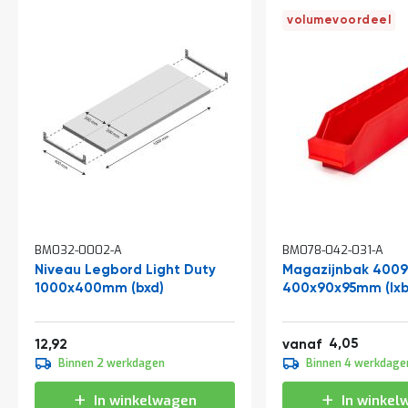
t
volumevoordeel
Mijn
account
BM032-0002-A
BM078-042-031-A
Niveau Legbord Light Duty
Magazijnbak 4009
1000x400mm (bxd)
400x90x95mm (lxb
Vanaf
4,90
15,63
4,05
12,92
vanaf
4,50
Binnen 2 werkdagen
Binnen 4 werkdage
5,45
In winkelwagen
In winkel