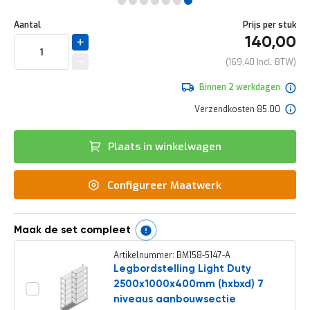
e
Ga
r
Uw
naar
DIRECT
Aantal
Prijs per stuk
t
aanpassing
het
140,00
e
LEVERBAAR
begin
c
van
169,40
h
de
e
afbeeldingen-
Binnen 2 werkdagen
c
gallerij
k
Verzendkosten 85.00
G
r
Plaats in winkelwagen
a
t
i
Configureer Maatwerk
s
a
d
v
Maak de set compleet
i
e
Artikelnummer: BM158-5147-A
s
Legbordstelling Light Duty
o
2500x1000x400mm (hxbxd) 7
p
l
niveaus aanbouwsectie