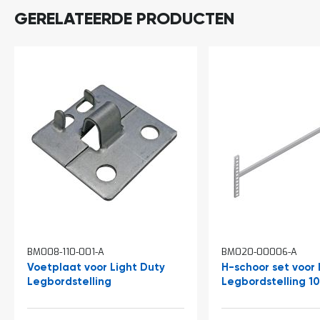
t
GERELATEERDE PRODUCTEN
Mijn
account
BM008-110-001-A
BM020-00006-A
Voetplaat voor Light Duty
H-schoor set voor 
Legbordstelling
Legbordstelling 