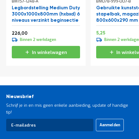
BM157-1248-A
BM078-999-007-B
winkelwagen
Legbordstelling Medium Duty
Gebruikte kunstst
3000x1000x800mm (hxbxd) 6
stapelbak, magaz
niveaus verzinkt beginsectie
800x600x290 mm (
groen
Vanaf
Speciale
6,35
273,46
5,25
226,00
prijs
Binnen 2 werkdagen
Binnen 2 werkdage
In winkelwagen
In winkel
Nieuwsbrief
Schrijf je in en mis geen enkele aanbieding, update of handige
tip!
Abonneer
Aanmelden
u
op
onze