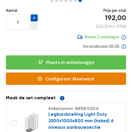
e
Ga
r
Uw
naar
DIRECT
Aantal
Prijs per stuk
t
aanpassing
het
192,00
e
LEVERBAAR
begin
c
van
232,32
h
de
e
afbeeldingen-
Binnen 2 werkdagen
c
gallerij
k
Verzendkosten 85.00
G
r
Plaats in winkelwagen
a
t
i
Configureer Maatwerk
s
a
d
v
Maak de set compleet
i
e
Artikelnummer: BM158-5120-A
s
Legbordstelling Light Duty
o
2500x1000x800 mm (hxbxd) 6
p
l
niveaus aanbouwsectie