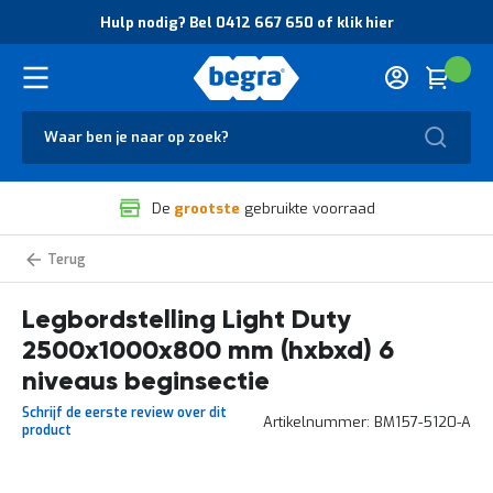
O
Hulp nodig? Bel 0412 667 650 of klik hier
v
e
r
Cart
(
Wink
B
H
e
u
g
Zoek
l
r
p
a
n
V
o
De
grootste
gebruikte voorraad
e
d
i
i
l
g
Light
i
?
Duty
g
B
legbordstelling
zelf
Legbordstelling Light Duty
h
e
samenstellen
e
l
2500x1000x800 mm (hxbxd) 6
i
0
d
4
niveaus beginsectie
e
1
Schrijf de eerste review over dit
n
2
Artikelnummer
BM157-5120-A
product
k
6
w
6
a
7