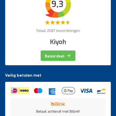
9,3
Veiligheidsartikelen
Magazijnbewegwijzering
Weegapparatuur
Waardering:
60%
Totaal 2087 beoordelingen
Kiyoh
Beoordeel
Veilig betalen met
Betaal achteraf met Billink!