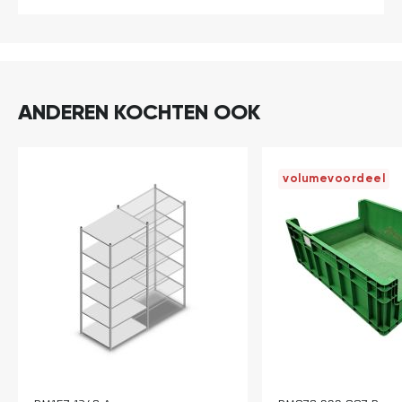
- 12 legborden 1000 x 300 mm (bxd) verzinkt
- 12 dragers 800 mm verzinkt
Inclusief bevestigingsmaterialen.
ANDEREN KOCHTEN OOK
Opm: light duty onderdelen zijn niet te combineren
met medium en heavy duty onderdelen.
volumevoordeel
In