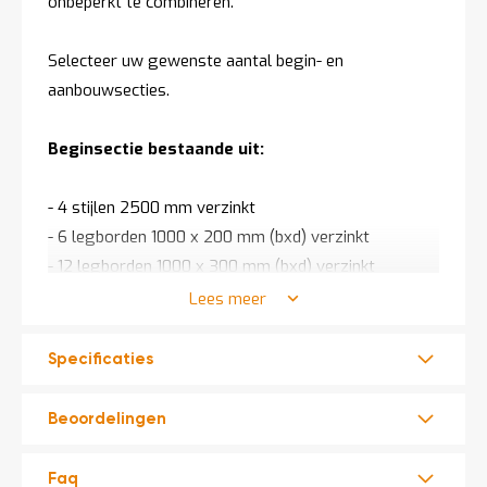
onbeperkt te combineren.
Selecteer uw gewenste aantal begin- en
aanbouwsecties.
Beginsectie bestaande uit:
- 4 stijlen 2500 mm verzinkt
- 6 legborden 1000 x 200 mm (bxd) verzinkt
- 12 legborden 1000 x 300 mm (bxd) verzinkt
- 12 dragers 800 mm verzinkt
Lees meer
- 1 kruisschoor verzinkt
Specificaties
Aanbouwsectie bestaande uit:
Beoordelingen
- 2 stijlen 2500 mm verzinkt
- 6 legborden 1000 x 200 mm (bxd) verzinkt
Faq