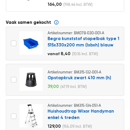
o
164,00
198,44
c
Vanaf
a
t
i
Vaak samen gekocht
e
Artikelnummer: BM078-030-001-A
P
Begra kunststof stapelbak type 1
a
515x330x200 mm (lxbxh) blauw
r
t
9,30
8,40
10,16
vanaf
i
11,25
j
e
n
Artikelnummer: BM315-132-001-A
a
Opstapkruk zwart 410 mm (h)
a
39,00
47,19
n
Speciale
b
prijs
i
e
Artikelnummer: BM315-134-051-A
d
Huishoudtrap Wixor Handyman
e
enkel 4 treden
n
129,00
156,09
H