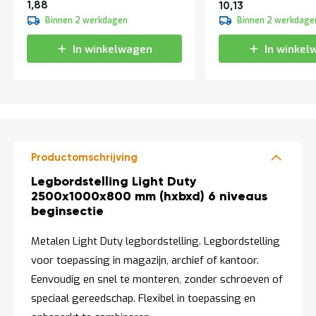
Vanaf
2,27
1,88
12,26
10,13
Binnen 2 werkdagen
Binnen 2 werkdage
In winkelwagen
In winkel
Productomschrijving
Productomschrijving
Legbordstelling Light Duty
2500x1000x800 mm (hxbxd) 6 niveaus
beginsectie
Metalen Light Duty legbordstelling. Legbordstelling
voor toepassing in magazijn, archief of kantoor.
Eenvoudig en snel te monteren, zonder schroeven of
speciaal gereedschap. Flexibel in toepassing en