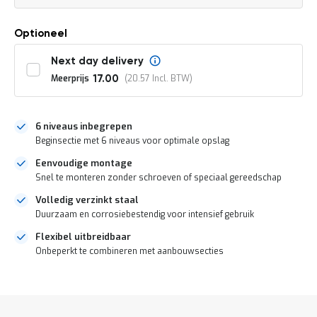
a
n
d
Optioneel
l
e
Next day delivery
i
Meerprijs
20.57
17.00
d
i
n
g
6 niveaus inbegrepen
e
Beginsectie met 6 niveaus voor optimale opslag
n
Eenvoudige montage
N
Snel te monteren zonder schroeven of speciaal gereedschap
i
e
Volledig verzinkt staal
u
Duurzaam en corrosiebestendig voor intensief gebruik
w
s
Flexibel uitbreidbaar
C
Onbeperkt te combineren met aanbouwsecties
o
n
DIRECT
t
LEVERBAAR
a
c