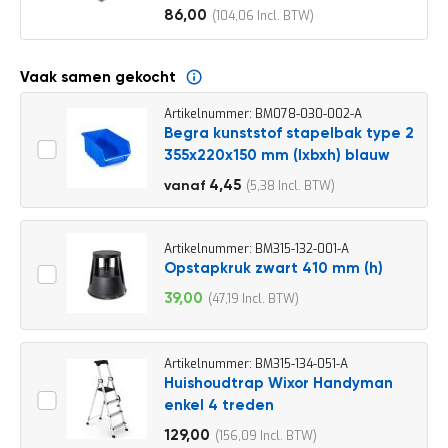
o
86,00
104,06
c
Vanaf
a
t
i
Vaak samen gekocht
e
Artikelnummer: BM078-030-002-A
P
Begra kunststof stapelbak type 2
a
355x220x150 mm (lxbxh) blauw
r
t
4,95
4,45
5,38
vanaf
i
5,99
j
e
n
Artikelnummer: BM315-132-001-A
a
Opstapkruk zwart 410 mm (h)
a
39,00
47,19
n
Speciale
b
prijs
i
e
Artikelnummer: BM315-134-051-A
d
Huishoudtrap Wixor Handyman
e
enkel 4 treden
n
129,00
156,09
H