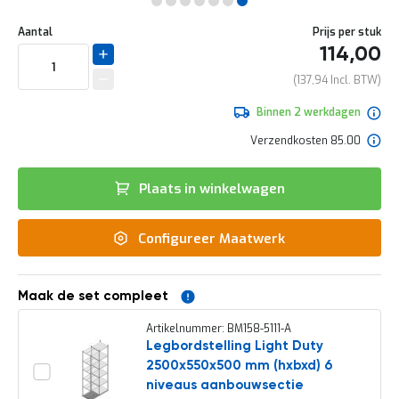
e
Ga
r
Uw
naar
DIRECT
Aantal
Prijs per stuk
t
aanpassing
het
114,00
e
LEVERBAAR
begin
c
van
137,94
h
de
e
afbeeldingen-
Binnen 2 werkdagen
c
gallerij
k
Verzendkosten 85.00
G
r
Plaats in winkelwagen
a
t
i
Configureer Maatwerk
s
a
d
v
Maak de set compleet
i
e
Artikelnummer: BM158-5111-A
s
Legbordstelling Light Duty
o
2500x550x500 mm (hxbxd) 6
p
l
niveaus aanbouwsectie