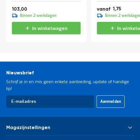
Vanaf
2,12
124,63
1,75
103,00
vanaf
1,95
Binnen 2 werkdagen
Binnen 2 werkdage
2,36
In winkelwagen
In winkel
Nieuwsbrief
Schrijf je in en mis geen enkele aanbieding, update of handige
tip!
Abonneer
Aanmelden
u
op
onze
nieuwsbrief
Magazijnstellingen
Palletstelling