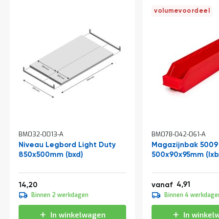
t
volumevoordeel
Mijn
account
BM032-0013-A
BM078-042-061-A
Niveau Legbord Light Duty
Magazijnbak 5009
850x500mm (bxd)
500x90x95mm (lxb
Vanaf
5,94
17,18
4,91
14,20
vanaf
5,45
Binnen 2 werkdagen
Binnen 4 werkdage
6,59
In winkelwagen
In winkel