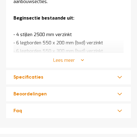
aanbouwsecties.
Beginsectie bestaande uit:
- 4 stijlen 2500 mm verzinkt
- 6 legborden 550 x 200 mm (bxd) verzinkt
- 6 legborden 550 x 300 mm (bxd) verzinkt
- 12 dragers 500 mm verzinkt
Lees meer
- 1 kruisschoor verzinkt
Specificaties
Aanbouwsectie bestaande uit:
Beoordelingen
- 2 stijlen 2500 mm verzinkt
- 6 legborden 550 x 200 mm (bxd) verzinkt
Faq
- 6 legborden 550 x 300 mm (bxd) verzinkt
- 12 dragers 500 mm verzinkt