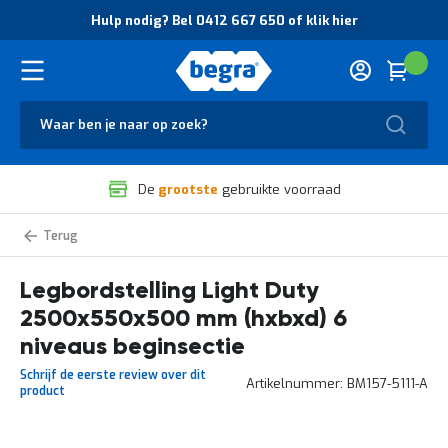
O
Hulp nodig? Bel 0412 667 650 of klik hier
v
e
r
Cart
(
Wink
B
H
e
u
g
Zoek
l
r
p
a
n
V
o
De
grootste
gebruikte voorraad
e
d
i
i
l
g
Light
i
?
Duty
g
B
legbordstelling
zelf
Legbordstelling Light Duty
h
e
samenstellen
e
l
2500x550x500 mm (hxbxd) 6
i
0
d
4
niveaus beginsectie
e
1
Schrijf de eerste review over dit
n
2
Artikelnummer
BM157-5111-A
product
k
6
w
6
a
7