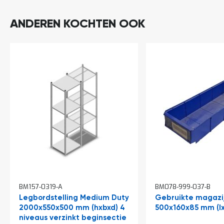
Inclusief bevestigingsmaterialen.
ANDEREN KOCHTEN OOK
Opm: light duty onderdelen zijn niet te combineren
met medium en heavy duty onderdelen.
In
BM157-0319-A
BM078-999-037-B
winkelwagen
Legbordstelling Medium Duty
Gebruikte magazi
2000x550x500 mm (hxbxd) 4
500x160x85 mm (l
niveaus verzinkt beginsectie