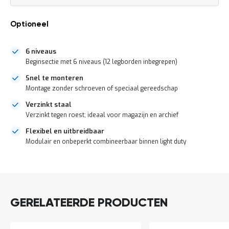
a
n
d
Optioneel
l
e
i
6 niveaus
d
Beginsectie met 6 niveaus (12 legborden inbegrepen)
i
Snel te monteren
n
g
Montage zonder schroeven of speciaal gereedschap
e
Verzinkt staal
n
Verzinkt tegen roest; ideaal voor magazijn en archief
N
i
Flexibel en uitbreidbaar
e
Modulair en onbeperkt combineerbaar binnen light duty
u
w
DIRECT
s
LEVERBAAR
C
o
n
GERELATEERDE PRODUCTEN
t
a
c