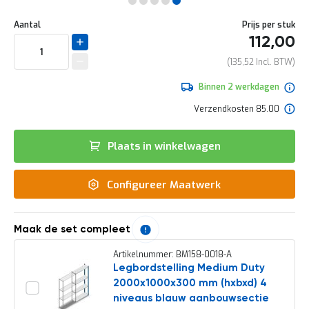
e
Ga
r
Uw
naar
DIRECT
Aantal
Prijs per stuk
t
aanpassing
het
112,00
e
LEVERBAAR
begin
c
van
135,52
h
de
e
afbeeldingen-
Binnen 2 werkdagen
c
gallerij
k
Verzendkosten 85.00
G
r
Plaats in winkelwagen
a
t
i
Configureer Maatwerk
s
a
d
v
Maak de set compleet
i
e
Artikelnummer: BM158-0018-A
s
Legbordstelling Medium Duty
o
2000x1000x300 mm (hxbxd) 4
p
l
niveaus blauw aanbouwsectie