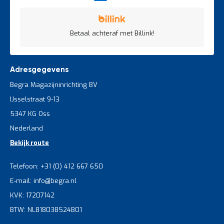
Betaal achteraf met Billink!
Adresgegevens
Begra Magazijninrichting BV
IJsselstraat 9-13
5347 KG Oss
Nederland
Bekijk route
Telefoon: +31 (0) 412 667 650
E-mail: info@begra.nl
KVK: 17207142
BTW: NL818038524B01