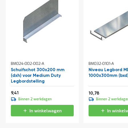
t
Mijn
account
BM024-002-002-A
BM032-0101-A
Schuifschot 300x200 mm
Niveau Legbord M
(dxh) voor Medium Duty
1000x300mm (bxd
Legbordstelling
Vanaf
11,39
9,41
13,04
10,78
Binnen 2 werkdagen
Binnen 2 werkdage
In winkelwagen
In winkel