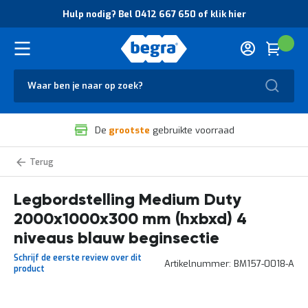
O
Hulp nodig? Bel 0412 667 650 of klik hier
v
e
r
Cart
(
Wink
B
H
e
u
g
Zoek
l
r
p
a
n
V
o
De
grootste
gebruikte voorraad
e
d
i
i
l
g
Medium
i
?
Duty
g
B
legbordstelling
zelf
Legbordstelling Medium Duty
h
e
samenstellen
e
l
2000x1000x300 mm (hxbxd) 4
i
0
d
4
niveaus blauw beginsectie
e
1
Schrijf de eerste review over dit
n
2
Artikelnummer
BM157-0018-A
product
k
6
w
6
a
7