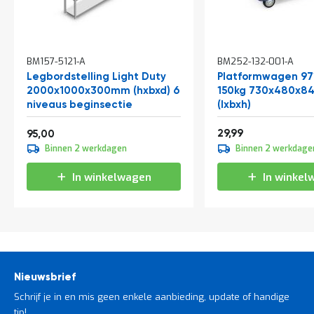
In
BM157-5121-A
BM252-132-001-A
winkelwagen
Legbordstelling Light Duty
Platformwagen 97
2000x1000x300mm (hxbxd) 6
150kg 730x480x
niveaus beginsectie
(lxbxh)
Vanaf
36,29
114,95
29,99
95,00
Binnen 2 werkdagen
Binnen 2 werkdage
In winkelwagen
In winkel
Nieuwsbrief
Schrijf je in en mis geen enkele aanbieding, update of handige
tip!