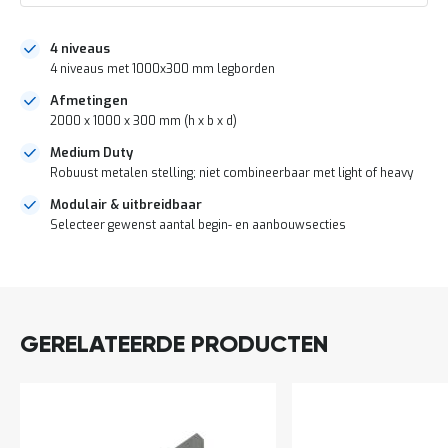
a
n
d
4 niveaus
l
4 niveaus met 1000x300 mm legborden
e
i
Afmetingen
d
2000 x 1000 x 300 mm (h x b x d)
i
n
Medium Duty
g
Robuust metalen stelling; niet combineerbaar met light of heavy
e
Modulair & uitbreidbaar
n
Selecteer gewenst aantal begin- en aanbouwsecties
N
i
DIRECT
e
u
LEVERBAAR
w
s
GERELATEERDE PRODUCTEN
C
o
n
t
a
c