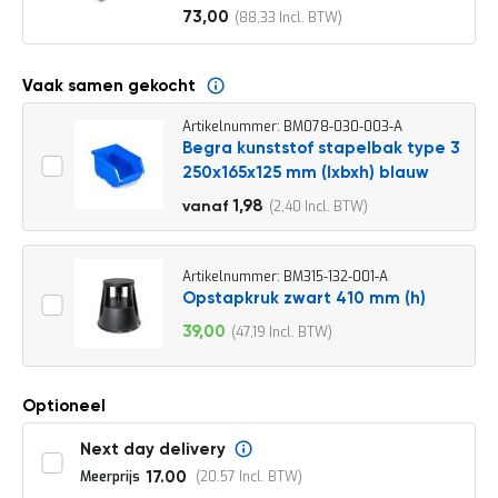
o
73,00
88,33
c
Vanaf
a
t
i
Vaak samen gekocht
e
Artikelnummer: BM078-030-003-A
P
Begra kunststof stapelbak type 3
a
250x165x125 mm (lxbxh) blauw
r
t
2,20
1,98
2,40
vanaf
i
2,66
j
e
n
Artikelnummer: BM315-132-001-A
a
Opstapkruk zwart 410 mm (h)
a
39,00
47,19
n
Speciale
b
prijs
i
e
Optioneel
d
e
Next day delivery
n
Meerprijs
20.57
17.00
H