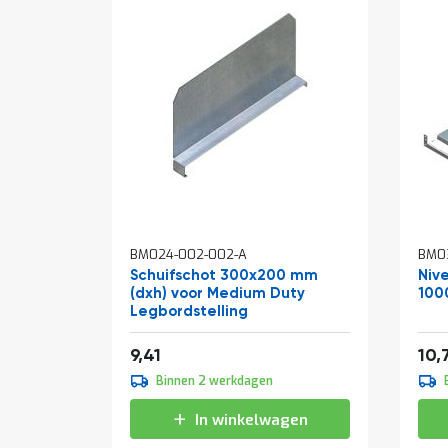
BM024-002-002-A
BM03
Schuifschot 300x200 mm
Niv
(dxh) voor Medium Duty
100
Legbordstelling
Van
11,39
9,41
10,
Binnen 2 werkdagen
In winkelwagen