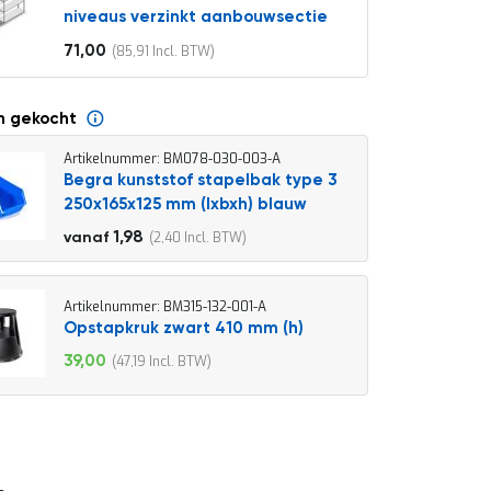
niveaus verzinkt aanbouwsectie
71,00
85,91
Vanaf
n gekocht
Artikelnummer: BM078-030-003-A
Begra kunststof stapelbak type 3
250x165x125 mm (lxbxh) blauw
2,20
1,98
2,40
vanaf
2,66
Artikelnummer: BM315-132-001-A
Opstapkruk zwart 410 mm (h)
39,00
47,19
Speciale
prijs