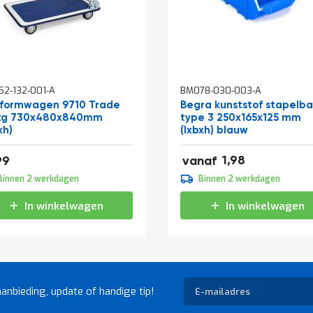
In
2-132-001-A
BM078-030-003-A
kelwagen
winkelwagen
tformwagen 9710 Trade
Begra kunststof stapelb
kg 730x480x840mm
type 3 250x165x125 mm
xh)
(lxbxh) blauw
2,40
36,29
1,98
99
vanaf
2,20
Binnen 2 werkdagen
Binnen 2 werkdagen
2,66
In winkelwagen
In winkelwagen
Abonneer
aanbieding, update of handige tip!
u
op