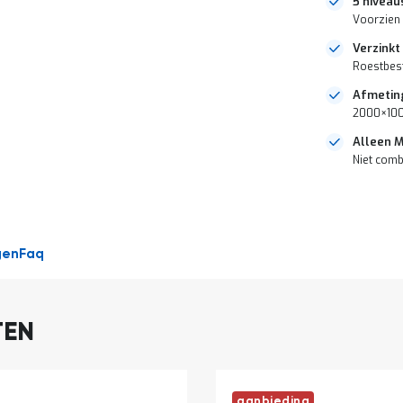
5 niveau
Voorzien 
Verzinkt
Roestbest
Afmetin
2000×100
Alleen 
Niet comb
DIRECT
LEVERBAAR
gen
Faq
TEN
aanbieding