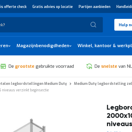
is offerte check
Gratis advies op locatie
Partijen aanbieden
Handleid
Zoek
Hulp n
eren
Magazijnbenodigdheden
Winkel, kantoor & werkp
De
grootste
gebruikte voorraad
De
snelste
van NL
talen legbordstellingen Medium Duty
Medium Duty legbordstelling ze
niveaus verzinkt beginsectie
Legbord
2000x1
niveaus