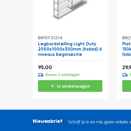
In
BM157-5121-A
BM25
win
Legbordstelling Light Duty
Pla
2000x1000x300mm (hxbxd) 6
150
niveaus beginsectie
(lxb
Vanaf
114,95
95,00
29,
Binnen 2 werkdagen
In winkelwagen
Nieuwsbrief
Schrijf je in en mis geen enkele 