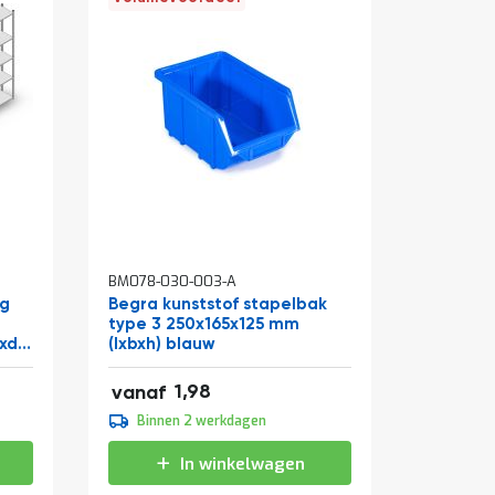
BM078-030-003-A
BM078-03
ng
Begra kunststof stapelbak
Begra k
type 3 250x165x125 mm
type 4 1
xd)
(lxbxh) blauw
blauw
2,40
0,97
1,98
vanaf
vanaf
2,20
0,90
Binnen 2 werkdagen
Binne
2,66
1,09
In winkelwagen