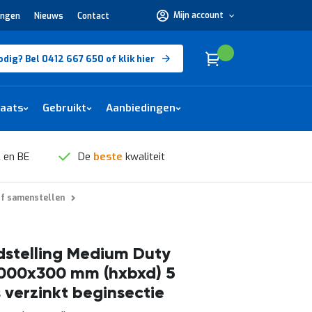
Mijn account
ingen
Nieuws
Contact
Hulp
nodig?
Bel
0412
Cart
(
)
Winkelwagen
odig? Bel 0412 667 650 of klik hier
667
650 of
klik
hier
laats
Gebruikt
Aanbiedingen
 en BE
De
beste
kwaliteit
lf samenstellen
stelling Medium Duty
000x300 mm (hxbxd) 5
 verzinkt beginsectie