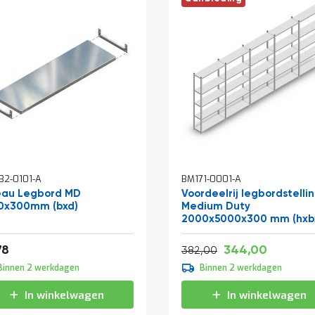
2-0101-A
BM171-0001-A
eau Legbord MD
Voordeelrij legbordstelli
0x300mm (bxd)
Medium Duty
2000x5000x300 mm (hxb
5 niveaus verzinkt
af
Vanaf
Normale prijs
13,04
416,24
78
344,00
462,22
382,00
Binnen 2 werkdagen
Binnen 2 werkdagen
In winkelwagen
In winkelwagen