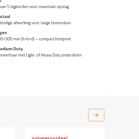
s
van 5 legborden voor maximale opslag
 staal
endige afwerking voor lange levensduur
gen
0×300 mm (h×b×d) — compact footprint
Medium Duty
ineerbaar met Light- of Heavy Duty onderdelen
volumevoordeel