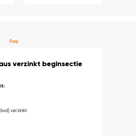
Faq
us verzinkt beginsectie
t:
bxd) verzinkt