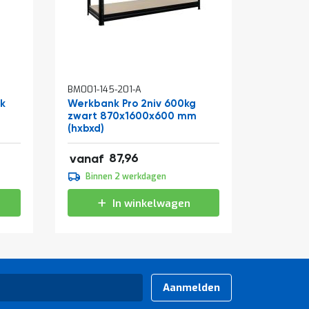
In
BM001-145-201-A
BM310-0
winkelwagen
ak
Werkbank Pro 2niv 600kg
Rolcont
zwart 870x1600x600 mm
810x715
(hxbxd)
verzinkt
106,43
87,96
vanaf
vanaf
109,95
Binnen 2 werkdagen
Binne
133,04
In winkelwagen
Aanmelden