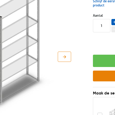
Schrijf de eers
product
Uw
DIRECT
Aantal
aanpassing
LEVERBAAR
Maak de se