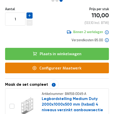
e
Ga
r
Uw
naar
DIRECT
Aantal
Prijs per stuk
t
aanpassing
het
110,00
e
LEVERBAAR
begin
c
van
133,10
h
de
e
afbeeldingen-
Binnen 2 werkdagen
c
gallerij
k
Verzendkosten 85.00
G
r
Plaats in winkelwagen
a
t
i
Configureer Maatwerk
s
a
d
v
Maak de set compleet
i
e
Artikelnummer: BM158-0049-A
s
Legbordstelling Medium Duty
o
2000x1000x500 mm (hxbxd) 4
p
l
niveaus verzinkt aanbouwsectie