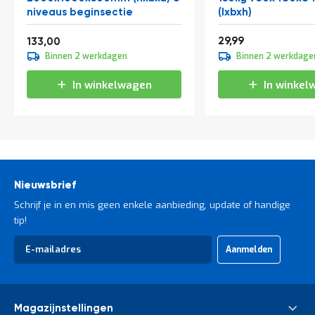
niveaus beginsectie
(lxbxh)
Vanaf
36,29
160,93
29,99
133,00
Binnen 2 werkdagen
Binnen 2 werkdage
In winkelwagen
In winkel
Nieuwsbrief
Schrijf je in en mis geen enkele aanbieding, update of handige
tip!
Abonneer
Aanmelden
u
op
onze
nieuwsbrief
Magazijnstellingen