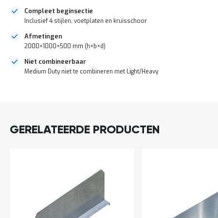
a
Compleet beginsectie
n
Inclusief 4 stijlen, voetplaten en kruisschoor
d
l
Afmetingen
e
2000×1000×500 mm (h×b×d)
i
d
Niet combineerbaar
i
Medium Duty niet te combineren met Light/Heavy
n
g
e
DIRECT
n
LEVERBAAR
N
i
GERELATEERDE PRODUCTEN
e
u
w
s
C
o
n
t
a
c