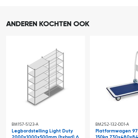
ANDEREN KOCHTEN OOK
In
BM157-5123-A
BM252-132-001-A
winkelwagen
Legbordstelling Light Duty
Platformwagen 97
2000x1000x500mm (hxbxd) 6
150kg 730x480x