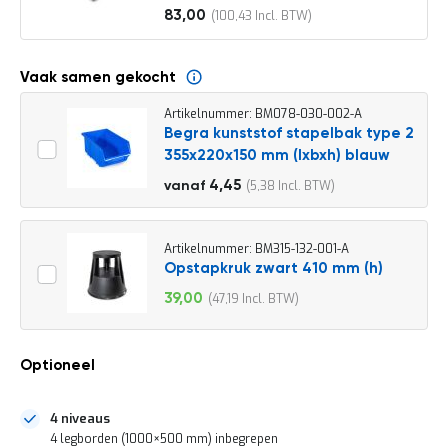
o
83,00
100,43
c
Vanaf
a
t
i
Vaak samen gekocht
e
Artikelnummer: BM078-030-002-A
P
Begra kunststof stapelbak type 2
a
355x220x150 mm (lxbxh) blauw
r
t
4,95
4,45
5,38
vanaf
i
5,99
j
e
n
Artikelnummer: BM315-132-001-A
a
Opstapkruk zwart 410 mm (h)
a
39,00
47,19
n
Speciale
b
prijs
i
e
Optioneel
d
e
n
4 niveaus
H
4 legborden (1000×500 mm) inbegrepen