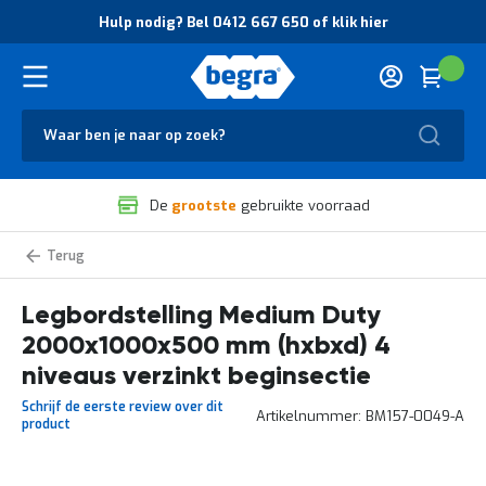
O
Hulp nodig? Bel 0412 667 650 of klik hier
v
e
r
Cart
(
Wink
B
H
e
u
g
Zoek
l
r
p
a
n
V
o
De
grootste
gebruikte voorraad
e
d
i
i
l
g
Medium
i
?
Duty
g
B
legbordstelling
zelf
Legbordstelling Medium Duty
h
e
samenstellen
e
l
2000x1000x500 mm (hxbxd) 4
i
0
d
4
niveaus verzinkt beginsectie
e
1
Schrijf de eerste review over dit
n
2
Artikelnummer
BM157-0049-A
product
k
6
w
6
a
7