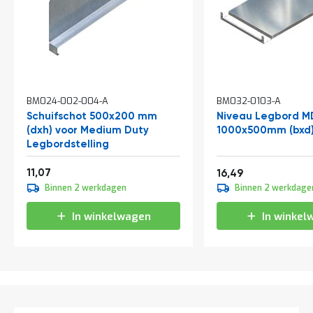
t
Mijn
account
BM024-002-004-A
BM032-0103-A
Schuifschot 500x200 mm
Niveau Legbord M
(dxh) voor Medium Duty
1000x500mm (bxd
Legbordstelling
Vanaf
13,39
11,07
19,95
16,49
Binnen 2 werkdagen
Binnen 2 werkdage
In winkelwagen
In winkel