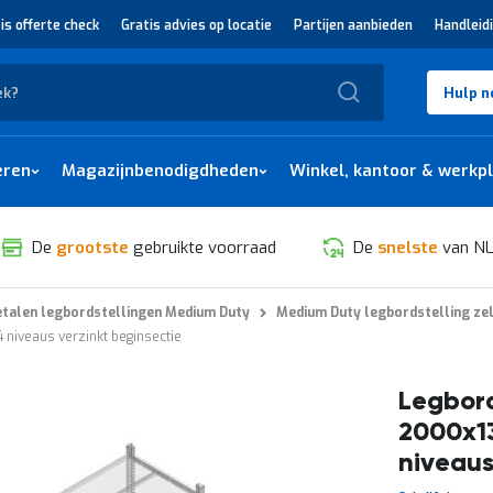
is offerte check
Gratis advies op locatie
Partijen aanbieden
Handleid
Zoek
Hulp n
eren
Magazijnbenodigdheden
Winkel, kantoor & werkp
De
grootste
gebruikte voorraad
De
snelste
van NL
talen legbordstellingen Medium Duty
Medium Duty legbordstelling ze
niveaus verzinkt beginsectie
Legbord
2000x1
niveaus