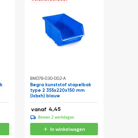
BM078-030-002-A
BM078-03
ak
Begra kunststof stapelbak
Begra k
type 2 355x220x150 mm
type 3 
(lxbxh) blauw
(lxbxh) 
5,38
2,40
4,45
vanaf
vanaf
4,95
2,20
Binnen 2 werkdagen
Binne
5,99
2,66
In winkelwagen