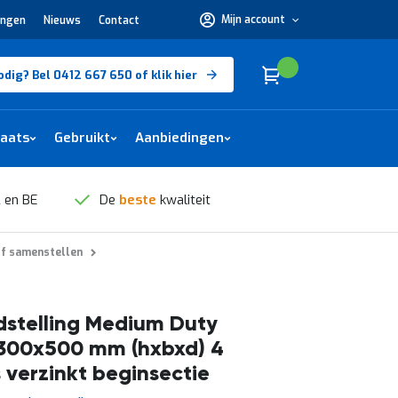
Mijn account
ingen
Nieuws
Contact
Hulp
nodig?
Bel
0412
Cart
(
)
Winkelwagen
odig? Bel 0412 667 650 of klik hier
667
650 of
klik
hier
laats
Gebruikt
Aanbiedingen
 en BE
De
beste
kwaliteit
lf samenstellen
stelling Medium Duty
300x500 mm (hxbxd) 4
 verzinkt beginsectie