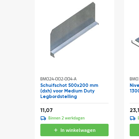
BM024-002-004-A
BM0
Schuifschot 500x200 mm
Niv
(dxh) voor Medium Duty
130
Legbordstelling
Van
13,39
11,07
23,
Binnen 2 werkdagen
In winkelwagen