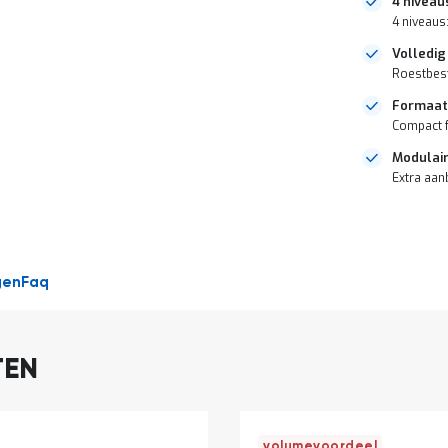
4 niveau
4 niveaus:
Volledig
Roestbest
Formaa
Compact f
Modulair
Extra aan
DIRECT
LEVERBAAR
gen
Faq
TEN
volumevoordeel