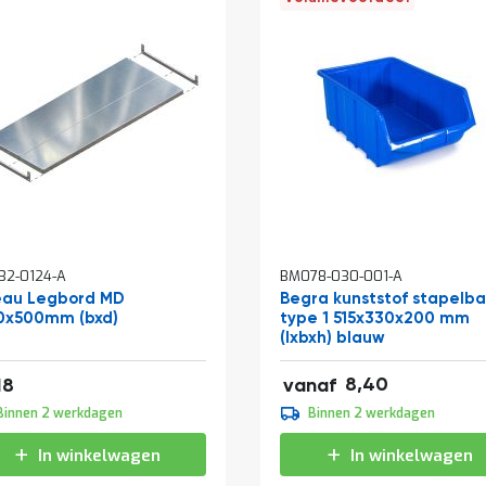
32-0124-A
BM078-030-001-A
eau Legbord MD
Begra kunststof stapelb
0x500mm (bxd)
type 1 515x330x200 mm
(lxbxh) blauw
af
10,16
28,05
8,40
18
vanaf
9,30
Binnen 2 werkdagen
Binnen 2 werkdagen
11,25
In winkelwagen
In winkelwagen