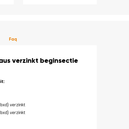
Faq
us verzinkt beginsectie
t:
bxd) verzinkt
bxd) verzinkt