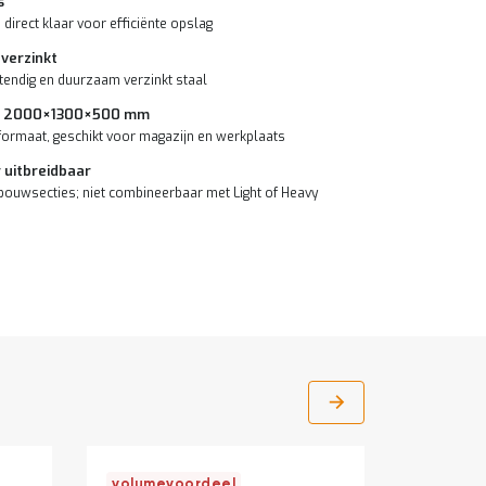
s
 direct klaar voor efficiënte opslag
 verzinkt
endig en duurzaam verzinkt staal
t 2000×1300×500 mm
ormaat, geschikt voor magazijn en werkplaats
 uitbreidbaar
bouwsecties; niet combineerbaar met Light of Heavy
volumevoordeel