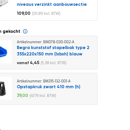
niveaus verzinkt aanbouwsectie
109,00
131,89
Vanaf
n gekocht
Artikelnummer: BM078-030-002-A
Begra kunststof stapelbak type 2
355x220x150 mm (lxbxh) blauw
4,95
4,45
5,38
vanaf
5,99
Artikelnummer: BM315-132-001-A
Opstapkruk zwart 410 mm (h)
39,00
47,19
Speciale
prijs