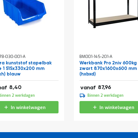
In
78-030-001-A
BM001-145-201-A
kelwagen
winkelwagen
ra kunststof stapelbak
Werkbank Pro 2niv 600kg
e 1 515x330x200 mm
zwart 870x1600x600 mm
xh) blauw
(hxbxd)
6
106,43
8,40
87,96
naf
vanaf
0
109,95
Binnen 2 werkdagen
Binnen 2 werkdagen
25
133,04
In winkelwagen
In winkelwagen