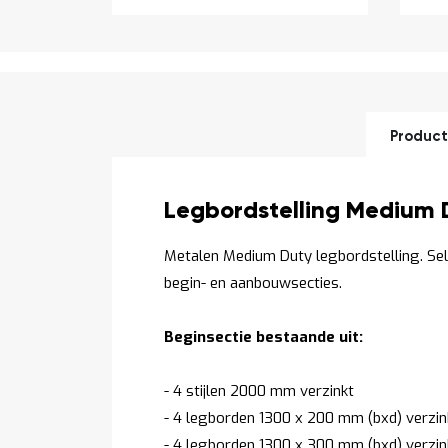
Product
Productomschrijving
Legbordstelling Medium 
Metalen Medium Duty legbordstelling. Se
begin- en aanbouwsecties.
Beginsectie bestaande uit:
- 4 stijlen 2000 mm verzinkt
- 4 legborden 1300 x 200 mm (bxd) verzin
- 4 legborden 1300 x 300 mm (bxd) verzin