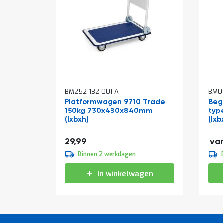
In
In
BM252-132-001-A
BM0
winkelwagen
win
Platformwagen 9710 Trade
Beg
150kg 730x480x840mm
typ
(lxbxh)
(lxb
10,1
36,29
29,99
va
9,3
Binnen 2 werkdagen
11,
In winkelwagen