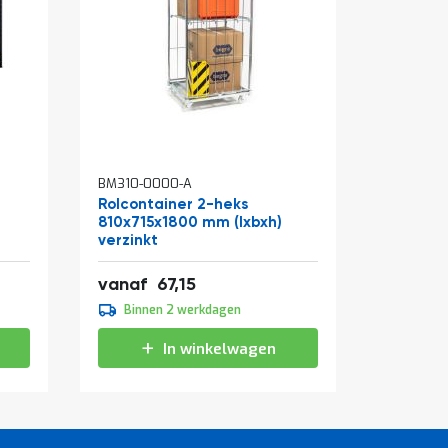
In
BM310-0000-A
BM315-13
winkelw
Rolcontainer 2-heks
Opstapk
810x715x1800 mm (lxbxh)
verzinkt
Speciale
81,25
4
vanaf
67,15
39,00
prijs
Binnen 2 werkdagen
Binne
In winkelwagen