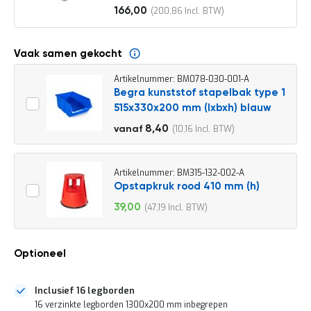
o
166,00
200,86
c
Vanaf
a
t
i
Vaak samen gekocht
e
Artikelnummer: BM078-030-001-A
P
Begra kunststof stapelbak type 1
a
515x330x200 mm (lxbxh) blauw
r
t
9,30
8,40
10,16
vanaf
i
11,25
j
e
n
Artikelnummer: BM315-132-002-A
a
Opstapkruk rood 410 mm (h)
a
39,00
47,19
n
Speciale
b
prijs
i
e
Optioneel
d
e
n
Inclusief 16 legborden
H
16 verzinkte legborden 1300x200 mm inbegrepen