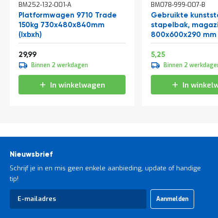
BM252-132-001-A
BM078-999-007-B
winkelwagen
winkelwagen
Platformwagen 9710 Trade
Gebruikte kunstst
150kg 730x480x840mm
stapelbak, magaz
(lxbxh)
800x600x290 mm (
groen
Speciale
36,29
6,35
29,99
5,25
prijs
Binnen 2 werkdagen
Binnen 2 werkdage
In winkelwagen
In winkel
Nieuwsbrief
Schrijf je in en mis geen enkele aanbieding, update of handige
tip!
Abonneer
Aanmelden
u
op