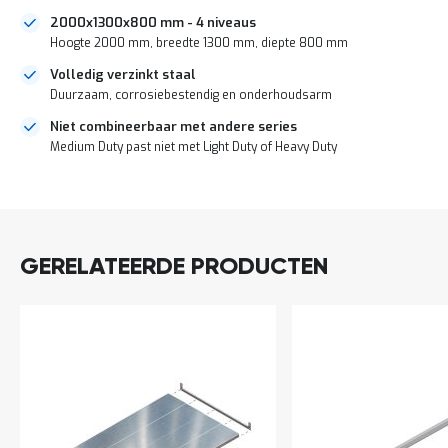
a
2000x1300x800 mm - 4 niveaus
n
Hoogte 2000 mm, breedte 1300 mm, diepte 800 mm
d
l
Volledig verzinkt staal
e
Duurzaam, corrosiebestendig en onderhoudsarm
i
d
Niet combineerbaar met andere series
i
Medium Duty past niet met Light Duty of Heavy Duty
n
g
e
DIRECT
n
LEVERBAAR
N
i
GERELATEERDE PRODUCTEN
e
u
w
s
C
o
n
t
a
c