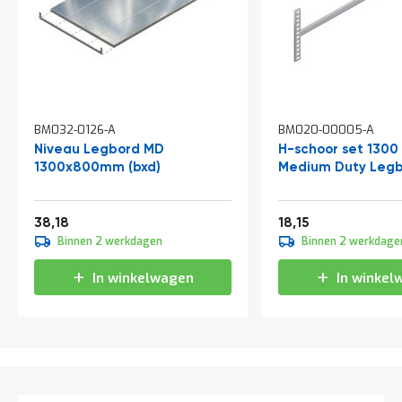
t
Mijn
account
BM032-0126-A
BM020-00005-A
Niveau Legbord MD
H-schoor set 1300
1300x800mm (bxd)
Medium Duty Legb
Vanaf
Vanaf
46,20
21,96
38,18
18,15
Binnen 2 werkdagen
Binnen 2 werkdage
In winkelwagen
In winkel