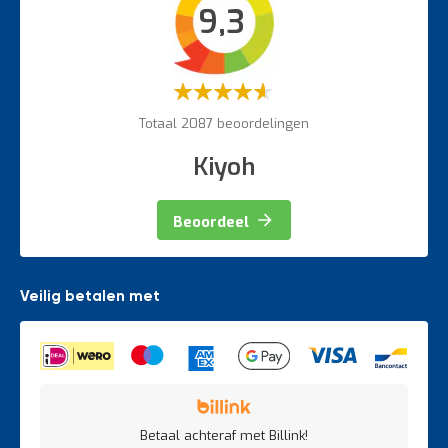
9,3
Veiligheidsartikelen
Magazijnbewegwijzering
Weegapparatuur
Waardering:
60%
Totaal 2087 beoordelingen
Kiyoh
Beoordeel
Veilig betalen met
Betaal achteraf met Billink!