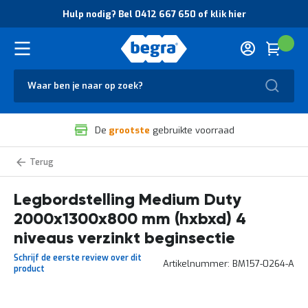
O
Hulp nodig? Bel 0412 667 650 of klik hier
v
e
r
Cart
(
Wink
B
H
e
u
g
Zoek
l
r
p
a
n
V
o
De
grootste
gebruikte voorraad
e
d
i
i
l
g
Medium
i
?
Duty
g
B
legbordstelling
zelf
Legbordstelling Medium Duty
h
e
samenstellen
e
l
2000x1300x800 mm (hxbxd) 4
i
0
d
4
niveaus verzinkt beginsectie
e
1
Schrijf de eerste review over dit
n
2
Artikelnummer
BM157-0264-A
product
k
6
w
6
a
7