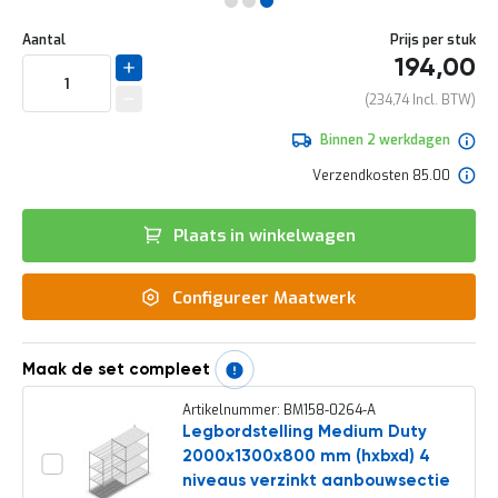
e
Ga
r
Uw
naar
DIRECT
Aantal
Prijs per stuk
t
aanpassing
het
194,00
e
LEVERBAAR
begin
c
van
234,74
h
de
e
afbeeldingen-
Binnen 2 werkdagen
c
gallerij
k
Verzendkosten 85.00
G
r
Plaats in winkelwagen
a
t
i
Configureer Maatwerk
s
a
d
v
Maak de set compleet
i
e
Artikelnummer: BM158-0264-A
s
Legbordstelling Medium Duty
o
2000x1300x800 mm (hxbxd) 4
p
l
niveaus verzinkt aanbouwsectie