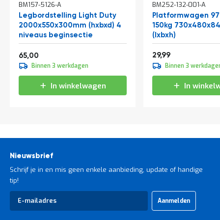
BM157-5126-A
BM252-132-001-A
winkelwagen
Legbordstelling Light Duty
Platformwagen 97
2000x550x300mm (hxbxd) 4
150kg 730x480x
niveaus beginsectie
(lxbxh)
Vanaf
36,29
78,65
29,99
65,00
Binnen 3 werkdagen
Binnen 3 werkdage
In winkelwagen
In winkel
Nieuwsbrief
Schrijf je in en mis geen enkele aanbieding, update of handige
tip!
Abonneer
Aanmelden
u
op