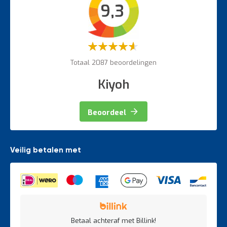
9,3
Veiligheidsartikelen
Magazijnbewegwijzering
Weegapparatuur
Waardering:
60%
Totaal 2087 beoordelingen
Kiyoh
Beoordeel
Veilig betalen met
Betaal achteraf met Billink!