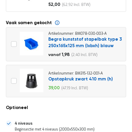
o
52,00
62,92
c
Vanaf
a
t
i
Vaak samen gekocht
e
Artikelnummer: BM078-030-003-A
P
Begra kunststof stapelbak type 3
a
250x165x125 mm (lxbxh) blauw
r
t
2,20
1,98
2,40
vanaf
i
2,66
j
e
n
Artikelnummer: BM315-132-001-A
a
Opstapkruk zwart 410 mm (h)
a
39,00
47,19
n
Speciale
b
prijs
i
e
Optioneel
d
e
n
4 niveaus
H
Beginsectie met 4 niveaus (2000x550x300 mm)