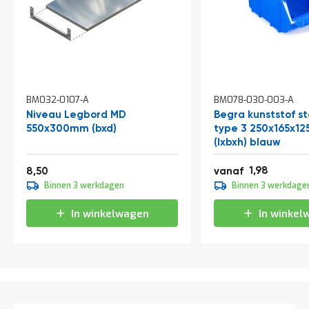
t
Mijn
account
BM032-0107-A
BM078-030-003-A
Niveau Legbord MD
Begra kunststof s
550x300mm (bxd)
type 3 250x165x1
(lxbxh) blauw
Vanaf
2,40
10,29
1,98
8,50
vanaf
2,20
Binnen 3 werkdagen
Binnen 3 werkdage
2,66
In winkelwagen
In winkel