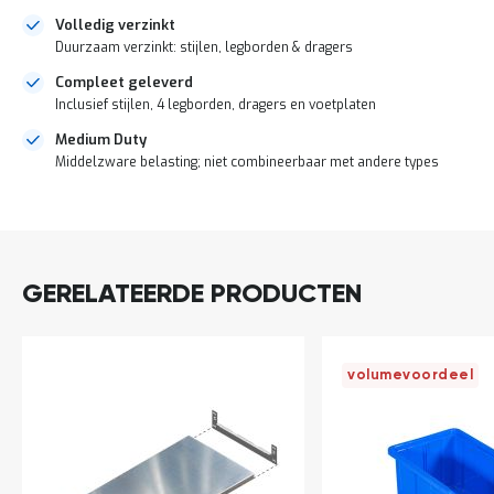
a
Volledig verzinkt
n
Duurzaam verzinkt: stijlen, legborden & dragers
d
l
Compleet geleverd
e
Inclusief stijlen, 4 legborden, dragers en voetplaten
i
d
Medium Duty
i
Middelzware belasting; niet combineerbaar met andere types
n
g
e
DIRECT
n
LEVERBAAR
N
i
GERELATEERDE PRODUCTEN
e
u
w
s
volumevoordeel
C
o
n
t
a
c