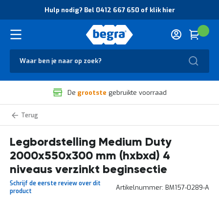
O
Hulp nodig? Bel 0412 667 650 of klik hier
v
e
r
Cart
(
Wink
B
H
e
u
g
Zoek
l
r
p
a
n
V
o
De
grootste
gebruikte voorraad
e
d
i
i
l
g
Medium
i
?
Duty
g
B
legbordstelling
zelf
Legbordstelling Medium Duty
h
e
samenstellen
e
l
2000x550x300 mm (hxbxd) 4
i
0
d
4
niveaus verzinkt beginsectie
e
1
Schrijf de eerste review over dit
n
2
Artikelnummer
BM157-0289-A
product
k
6
w
6
a
7