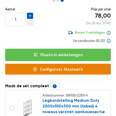
e
Ga
r
Uw
naar
DIRECT
Aantal
Prijs per stuk
t
aanpassing
het
78,00
e
LEVERBAAR
begin
c
van
94,38
h
de
e
afbeeldingen-
Binnen 3 werkdagen
c
gallerij
k
Verzendkosten 85.00
G
r
Plaats in winkelwagen
a
t
i
Configureer Maatwerk
s
a
d
v
Maak de set compleet
i
e
Artikelnummer: BM158-0289-A
s
Legbordstelling Medium Duty
o
2000x550x300 mm (hxbxd) 4
p
l
niveaus verzinkt aanbouwsectie