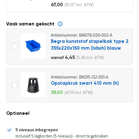
o
67,00
81,07
c
Vanaf
a
t
i
Vaak samen gekocht
e
Artikelnummer: BM078-030-002-A
P
Begra kunststof stapelbak type 2
a
355x220x150 mm (lxbxh) blauw
r
t
4,95
4,45
5,38
vanaf
i
5,99
j
e
n
Artikelnummer: BM315-132-001-A
a
Opstapkruk zwart 410 mm (h)
a
39,00
47,19
n
Speciale
b
prijs
i
e
Optioneel
d
e
n
5 niveaus inbegrepen
H
Inclusief 5 legborden (5 niveaus) - direct te gebruiken