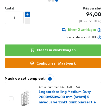
e
Ga
r
Uw
naar
DIRECT
Aantal
Prijs per stuk
t
aanpassing
het
94,00
e
LEVERBAAR
begin
c
van
113,74
h
de
e
afbeeldingen-
Binnen 2 werkdagen
c
gallerij
k
Verzendkosten 85.00
G
r
Plaats in winkelwagen
a
t
i
Configureer Maatwerk
s
a
d
v
Maak de set compleet
i
e
Artikelnummer: BM158-0307-A
s
Legbordstelling Medium Duty
o
2000x550x400 mm (hxbxd) 5
p
l
niveaus verzinkt aanbouwsectie