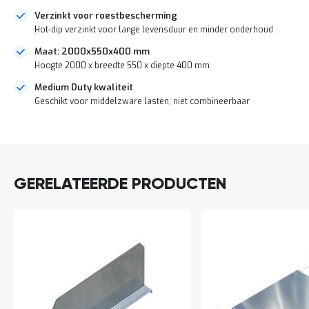
a
Verzinkt voor roestbescherming
n
Hot-dip verzinkt voor lange levensduur en minder onderhoud
d
l
Maat: 2000x550x400 mm
e
Hoogte 2000 x breedte 550 x diepte 400 mm
i
d
Medium Duty kwaliteit
i
Geschikt voor middelzware lasten; niet combineerbaar
n
g
e
DIRECT
n
LEVERBAAR
N
i
GERELATEERDE PRODUCTEN
e
u
w
s
C
o
n
t
a
c