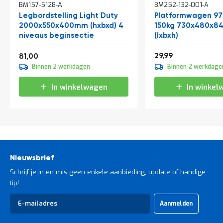
BM157-5128-A
BM252-132-001-A
winkelwagen
Legbordstelling Light Duty
Platformwagen 97
2000x550x400mm (hxbxd) 4
150kg 730x480x
niveaus beginsectie
(lxbxh)
Vanaf
36,29
98,01
29,99
81,00
Binnen 2 werkdagen
Binnen 2 werkdage
In winkelwagen
In winkel
Nieuwsbrief
Schrijf je in en mis geen enkele aanbieding, update of handige
tip!
Abonneer
Aanmelden
u
op