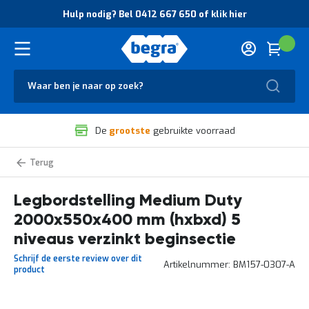
O
Hulp nodig? Bel 0412 667 650 of klik hier
v
e
r
Cart
(
Wink
B
H
e
u
g
Zoek
l
r
p
a
n
V
o
De
grootste
gebruikte voorraad
e
d
i
i
l
g
Medium
i
?
Duty
g
B
legbordstelling
zelf
Legbordstelling Medium Duty
h
e
samenstellen
e
l
2000x550x400 mm (hxbxd) 5
i
0
d
4
niveaus verzinkt beginsectie
e
1
Schrijf de eerste review over dit
n
2
Artikelnummer
BM157-0307-A
product
k
6
w
6
a
7