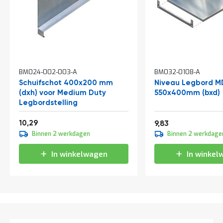
t
Mijn
account
BM024-002-003-A
BM032-0108-A
Schuifschot 400x200 mm
Niveau Legbord M
(dxh) voor Medium Duty
550x400mm (bxd)
Legbordstelling
Vanaf
12,45
10,29
11,89
9,83
Binnen 2 werkdagen
Binnen 2 werkdage
In winkelwagen
In winkel