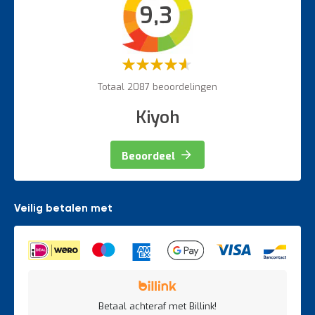
9,3
Veiligheidsartikelen
Magazijnbewegwijzering
Weegapparatuur
Waardering:
60%
Totaal 2087 beoordelingen
Kiyoh
Beoordeel
Veilig betalen met
Betaal achteraf met Billink!