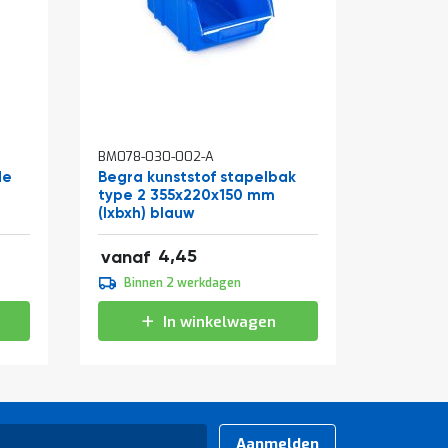
In
In
BM078-030-002-A
BM001-14
winkelwagen
winkelw
de
Begra kunststof stapelbak
Werkban
type 2 355x220x150 mm
zwart 
(lxbxh) blauw
(hxbxd)
5,38
106,43
4,45
vanaf
vanaf
4,95
109,95
Binnen 2 werkdagen
Binne
5,99
133,04
In winkelwagen
Aanmelden