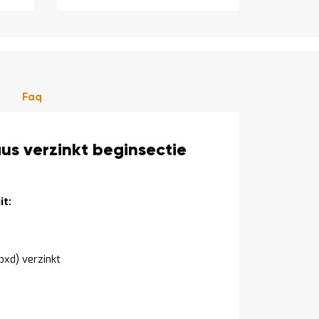
Faq
s verzinkt beginsectie
t:
xd) verzinkt