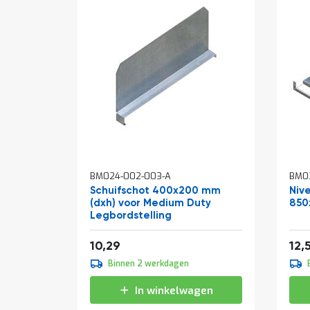
BM024-002-003-A
BM03
Schuifschot 400x200 mm
Niv
(dxh) voor Medium Duty
850
Legbordstelling
Van
12,45
10,29
12,
Binnen 2 werkdagen
In winkelwagen