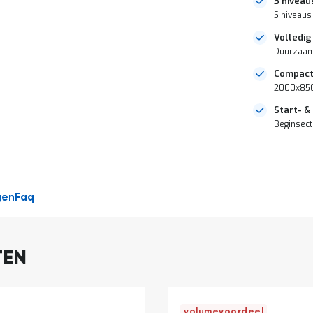
5 niveau
5 niveaus
Volledig
Duurzaam 
Compact
2000x850x
Start- &
Beginsect
DIRECT
LEVERBAAR
gen
Faq
TEN
volumevoordeel