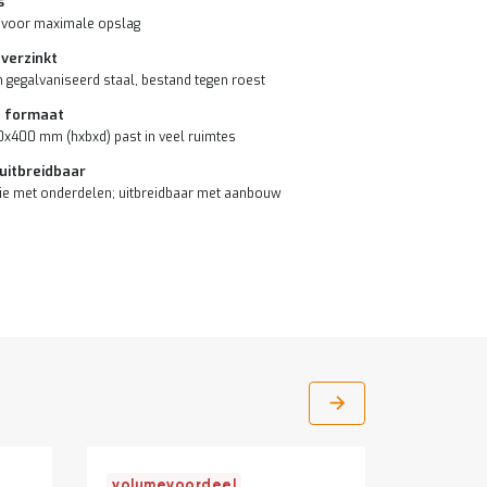
s
 voor maximale opslag
 verzinkt
gegalvaniseerd staal, bestand tegen roest
 formaat
400 mm (hxbxd) past in veel ruimtes
 uitbreidbaar
ie met onderdelen; uitbreidbaar met aanbouw
volumevoordeel