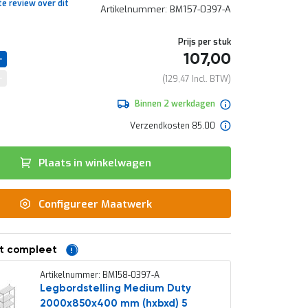
te review over dit
Artikelnummer
BM157-0397-A
Prijs per stuk
107,00
129,47
Binnen 2 werkdagen
Verzendkosten 85.00
Plaats in winkelwagen
Configureer Maatwerk
t compleet
Artikelnummer: BM158-0397-A
Legbordstelling Medium Duty
2000x850x400 mm (hxbxd) 5