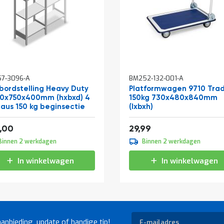
In
7-3096-A
BM252-132-001-A
winkelwagen
bordstelling Heavy Duty
Platformwagen 9710 Tra
0x750x400mm (hxbxd) 4
150kg 730x480x840mm
eaus 150 kg beginsectie
(lxbxh)
af
150,04
36,29
,00
29,99
Binnen 2 werkdagen
Binnen 2 werkdagen
In winkelwagen
In winkelwagen
Abonneer
aanbieding, update of handige tip!