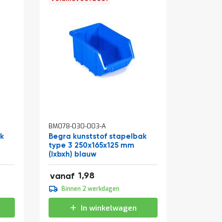
BM078-030-003-A
BM078-03
ak
Begra kunststof stapelbak
Begra k
type 3 250x165x125 mm
type 4 1
(lxbxh) blauw
blauw
2,40
0,97
1,98
vanaf
vanaf
2,20
0,90
Binnen 2 werkdagen
Binne
2,66
1,09
In winkelwagen