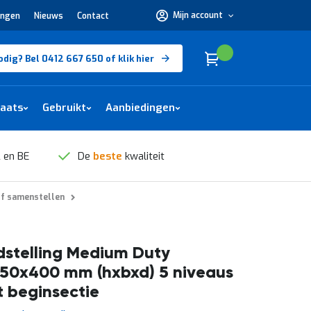
Mijn account
ingen
Nieuws
Contact
Hulp
nodig?
Bel
0412
Cart
(
)
Winkelwagen
odig? Bel 0412 667 650 of klik hier
667
650 of
klik
hier
laats
Gebruikt
Aanbiedingen
 en BE
De
beste
kwaliteit
lf samenstellen
stelling Medium Duty
50x400 mm (hxbxd) 5 niveaus
t beginsectie