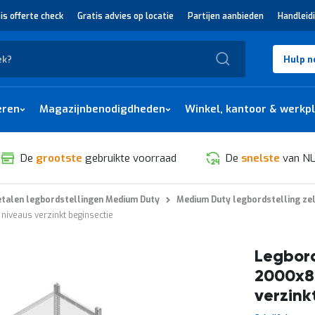
is offerte check
Gratis advies op locatie
Partijen aanbieden
Handleid
Zoek
Hulp n
eren
Magazijnbenodigdheden
Winkel, kantoor & werkp
De
grootste
gebruikte voorraad
De
snelste
van NL
talen legbordstellingen Medium Duty
Medium Duty legbordstelling ze
iveaus verzinkt beginsectie
Legbord
2000x8
verzink