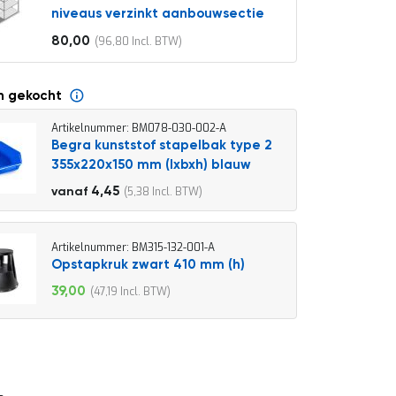
niveaus verzinkt aanbouwsectie
80,00
96,80
Vanaf
n gekocht
Artikelnummer: BM078-030-002-A
Begra kunststof stapelbak type 2
355x220x150 mm (lxbxh) blauw
4,95
4,45
5,38
vanaf
5,99
Artikelnummer: BM315-132-001-A
Opstapkruk zwart 410 mm (h)
39,00
47,19
Speciale
prijs