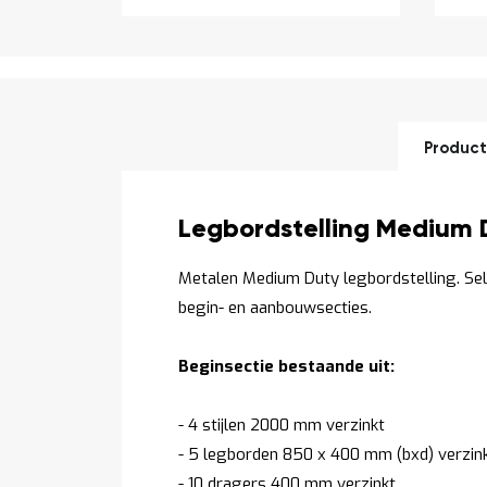
Product
Productomschrijving
Legbordstelling Medium 
Metalen Medium Duty legbordstelling. Se
begin- en aanbouwsecties.
Beginsectie bestaande uit:
- 4 stijlen 2000 mm verzinkt
- 5 legborden 850 x 400 mm (bxd) verzin
- 10 dragers 400 mm verzinkt