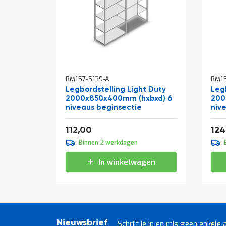
BM157-5139-A
BM15
Legbordstelling Light Duty
Leg
2000x850x400mm (hxbxd) 6
200
niveaus beginsectie
niv
Vanaf
Van
135,52
112,00
124
Binnen 2 werkdagen
In winkelwagen
Nieuwsbrief
Schrijf je in en mis geen enkele 