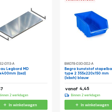
2-0113-A
BM078-030-002-A
eau Legbord MD
Begra kunststof stapelb
x400mm (bxd)
type 2 355x220x150 mm
(lxbxh) blauw
af
5,38
15,21
4,45
57
vanaf
4,95
Binnen 2 werkdagen
Binnen 2 werkdagen
5,99
In winkelwagen
In winkelwagen